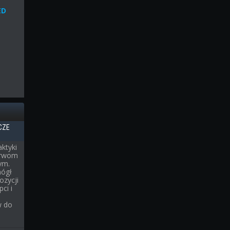
ED
CZE
ktyki
erwom
ym.
mógł
ozycji
ci i
w do