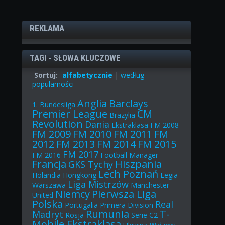
REKLAMA
TAGI - SŁOWA KLUCZOWE
Sortuj:
alfabetycznie
|
według
popularności
Anglia
Barclays
1. Bundesliga
Premier League
CM
Brazylia
Revolution
Dania
Ekstraklasa
FM 2008
FM 2009
FM 2010
FM 2011
FM
2012
FM 2013
FM 2014
FM 2015
FM 2017
FM 2016
Football Manager
Francja
Hiszpania
GKS Tychy
Lech Poznań
Holandia
Hongkong
Legia
Liga Mistrzów
Warszawa
Manchester
Niemcy
Pierwsza Liga
United
Polska
Real
Portugalia
Primera Division
Rumunia
T-
Madryt
Rosja
Serie C2
Mobile Ekstraklasa