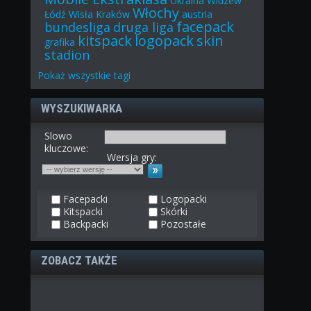
Ukraina
Widzew
Włochy
Łódź
Wisła Kraków
austria
facepack
bundesliga
druga liga
kitspack
logopack
skin
grafika
stadion
Pokaż
wszystkie
tagi
WYSZUKIWARKA
Slowo
kluczowe:
Wersja gry:
Facepacki
Logopacki
Kitspacki
Skórki
Backpacki
Pozostałe
ZOBACZ TAKŻE