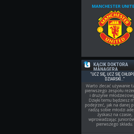
MANCHESTER UNIT
KĄCIK DOKTORA
MANAGERA
"UCZ SIĘ, UCZ SIĘ CHŁOP
DZIARSKI..."
Warto zlecać używanie ta
pierwszego zespołu rez
i drużynie młodzieżow
Dzięki temu będziesz 
podejrzeć, jak na danej p
radzą sobie młodzi adep
zyskasz na czasie,
wprowadzając junioró
pierwszego składu.