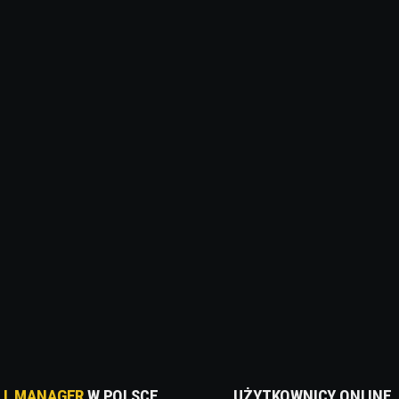
LL MANAGER
W POLSCE
UŻYTKOWNICY ONLINE