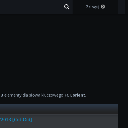
Zaloguj
o
3
elementy dla słowa kluczowego
FC Lorient
.
/2013 [Cut-Out]