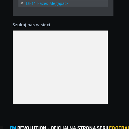
DF11 Faces Megapack
Szukaj nas w sieci
FM
REVOLUTION - OFICJALNA STRONA SERII
FOOTBA