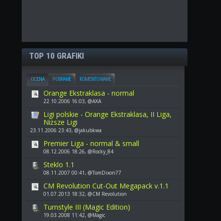
TOP 10 GRAFIKI
OCENA
POBRANE
KOMENTOWANE
Orange Ekstraklasa - normal
22.10.2006 16:03, @AXA
Ligi polskie - Orange Ekstraklasa, II Liga,
Niższe Ligi
23.11.2006 23:43, @jakubkwa
Premier Liga - normal & small
08.12.2006 18:26, @Rocky_84
Steklo 1.1
08.11.2007 00:41, @TomDixon77
CM Revolution Cut-Out Megapack v.1.1
01.07.2013 18:32, @CM Revolution
Turnstyle III (Magic Edition)
19.03.2008 11:42, @Magic