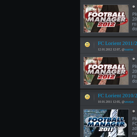
Pl
20
ro
do
FC Lorient 2011/
12.01.2012 12:07, @
marrtac
Pl
20
ro
do
FC Lorient 2010/
10.01.2011 12:05, @
szwejas
Pl
FC
zd
na