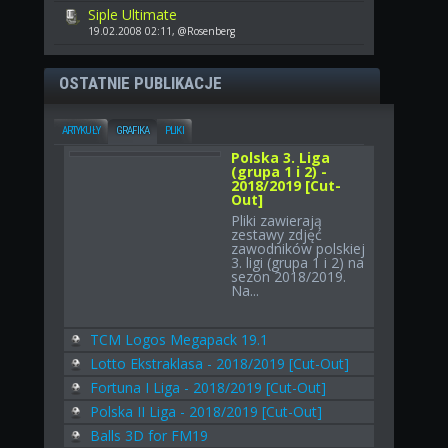
Siple Ultimate
19.02.2008 02:11, @Rosenberg
OSTATNIE PUBLIKACJE
ARTYKUŁY
GRAFIKA
PLIKI
Polska 3. Liga
(grupa 1 i 2) -
2018/2019 [Cut-
Out]
Pliki zawierają
zestawy zdjęć
zawodników polskiej
3. ligi (grupa 1 i 2) na
sezon 2018/2019.
Na...
TCM Logos Megapack 19.1
Lotto Ekstraklasa - 2018/2019 [Cut-Out]
Fortuna I Liga - 2018/2019 [Cut-Out]
Polska II Liga - 2018/2019 [Cut-Out]
Balls 3D for FM19