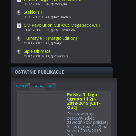
08.12.2006 18:26, @Rocky_84
Steklo 1.1
08.11.2007 00:41, @TomDixon77
CM Revolution Cut-Out Megapack v.1.1
01.07.2013 18:32, @CM Revolution
Turnstyle III (Magic Edition)
19.03.2008 11:42, @Magic
Siple Ultimate
19.02.2008 02:11, @Rosenberg
OSTATNIE PUBLIKACJE
ARTYKUŁY
GRAFIKA
PLIKI
Polska 3. Liga
(grupa 1 i 2) -
2018/2019 [Cut-
Out]
Pliki zawierają
zestawy zdjęć
zawodników polskiej
3. ligi (grupa 1 i 2) na
sezon 2018/2019.
Na...