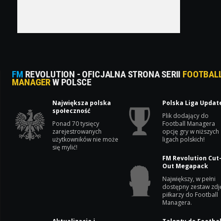
FM
REVOLUTION - OFICJALNA STRONA SERII
FOOTBAL
MANAGER
W POLSCE
Największa polska
Polska Liga Updat
społeczność
Plik dodający do
Ponad 70 tysięcy
Football Managera
zarejestrowanych
opcję gry w niższych
użytkowników nie może
ligach polskich!
się mylić!
FM Revolution Cut
Out Megapack
Największy, w pełni
dostępny zestaw zdj
piłkarzy do Football
Managera.