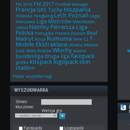
FM 2017
FM 2016
Football Manager
Francja
Hiszpania
GKS Tychy
Lech Poznań
Holandia
Hongkong
Legia
Liga Mistrzów
Warszawa
Manchester
Niemcy
Pierwsza Liga
United
Polska
Real
Portugalia
Primera Division
Rumunia
T-
Madryt
Rosja
Serie C2
Mobile Ekstraklasa
Ukraina
Widzew
Włochy
Łódź
Wisła Kraków
austria
facepack
bundesliga
druga liga
kitspack
logopack
skin
grafika
stadion
Pokaż
wszystkie
tagi
WYSZUKIWARKA
Slowo
kluczowe:
Wersja gry:
Facepacki
Logopacki