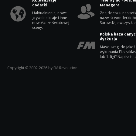
Aktualizacje i
Talenty do Footbal
dodatki
Managera
Uaktualnienia, nowe
Znajdziesz u nas setk
grywalne kraje i inne
nazwisk wonderkidó
nowości ze światowej
Sprawdź je wszystkie
sceny.
Polska baza danyc
dyskusja
Masz uwagi do jakoś
wykonania Ekstrakla
lub 1. ligi? Napisz tuta
Copyright © 2002-2026 by FM Revolution