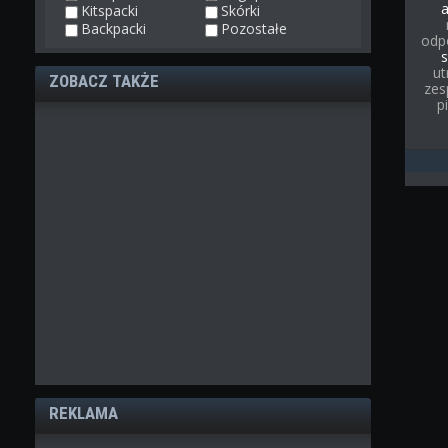
Kitspacki
Skórki
Backpacki
Pozostałe
odp
s
ut
ZOBACZ TAKŻE
zes
p
REKLAMA