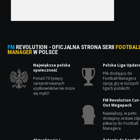
FM
REVOLUTION - OFICJALNA STRONA SERII
FOOTBAL
MANAGER
W POLSCE
Największa polska
Polska Liga Updat
społeczność
Plik dodający do
Ponad 70 tysięcy
Football Managera
zarejestrowanych
opcję gry w niższych
użytkowników nie może
ligach polskich!
się mylić!
FM Revolution Cut
Out Megapack
Największy, w pełni
dostępny zestaw zdj
piłkarzy do Football
Managera.