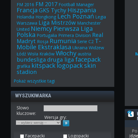
FM 2017
FM 2016
Football Manager
Francja
Hiszpania
GKS Tychy
Lech Poznań
Holandia
Hongkong
Legia
Liga Mistrzów
Warszawa
Manchester
Niemcy
Pierwsza Liga
United
Polska
Real
Portugalia
Primera Division
Rumunia
T-
Madryt
Rosja
Serie C2
Mobile Ekstraklasa
Ukraina
Widzew
Włochy
Łódź
Wisła Kraków
austria
facepack
bundesliga
druga liga
kitspack
logopack
skin
grafika
stadion
Pokaż
wszystkie
tagi
WYSZUKIWARKA
Slowo
kluczowe:
Wersja gry:
Po
Facepacki
Logopacki
(
dzi