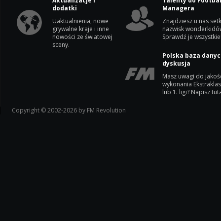
Aktualizacje i
Talenty do Footbal
dodatki
Managera
Uaktualnienia, nowe
Znajdziesz u nas setk
grywalne kraje i inne
nazwisk wonderkidó
nowości ze światowej
Sprawdź je wszystkie
sceny.
Polska baza danyc
dyskusja
Masz uwagi do jakoś
wykonania Ekstrakla
lub 1. ligi? Napisz tuta
Copyright © 2002-2026 by FM Revolution