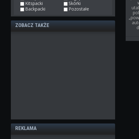
Kitspacki
Skórki
uta
Backpacki
Pozostałe
pol
„pow
aut
ZOBACZ TAKŻE
d
REKLAMA