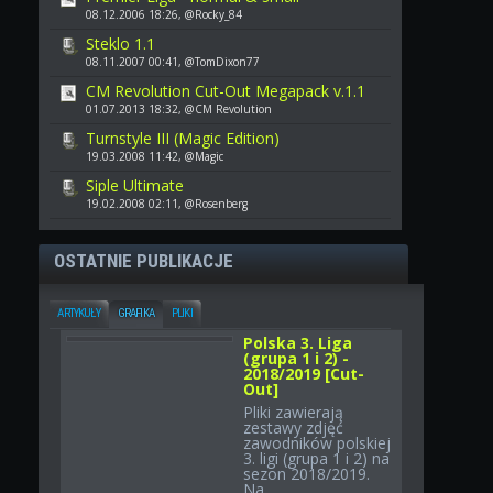
08.12.2006 18:26, @Rocky_84
Steklo 1.1
08.11.2007 00:41, @TomDixon77
CM Revolution Cut-Out Megapack v.1.1
01.07.2013 18:32, @CM Revolution
Turnstyle III (Magic Edition)
19.03.2008 11:42, @Magic
Siple Ultimate
19.02.2008 02:11, @Rosenberg
OSTATNIE PUBLIKACJE
ARTYKUŁY
GRAFIKA
PLIKI
Polska 3. Liga
(grupa 1 i 2) -
2018/2019 [Cut-
Out]
Pliki zawierają
zestawy zdjęć
zawodników polskiej
3. ligi (grupa 1 i 2) na
sezon 2018/2019.
Na...