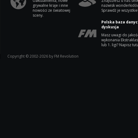
Uaktualnienia, nowe
Znajdziesz u nas setk
grywalne kraje i inne
nazwisk wonderkidó
nowości ze światowej
Sprawdź je wszystkie
sceny.
Polska baza danyc
dyskusja
Masz uwagi do jakoś
wykonania Ekstrakla
lub 1. ligi? Napisz tuta
Copyright © 2002-2026 by FM Revolution