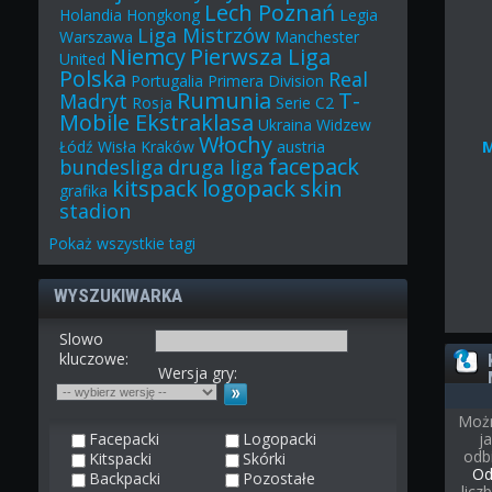
Lech Poznań
Holandia
Hongkong
Legia
Liga Mistrzów
Warszawa
Manchester
Niemcy
Pierwsza Liga
United
Polska
Real
Portugalia
Primera Division
Rumunia
T-
Madryt
Rosja
Serie C2
Mobile Ekstraklasa
Ukraina
Widzew
Włochy
Łódź
Wisła Kraków
austria
facepack
bundesliga
druga liga
kitspack
logopack
skin
grafika
stadion
Pokaż
wszystkie
tagi
WYSZUKIWARKA
Slowo
kluczowe:
Wersja gry:
Możn
Facepacki
Logopacki
j
odb
Kitspacki
Skórki
Od
Backpacki
Pozostałe
licz