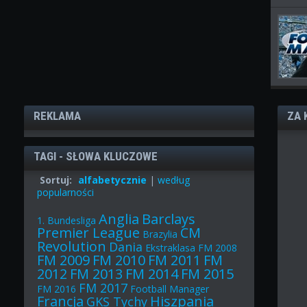
REKLAMA
ZA 
TAGI - SŁOWA KLUCZOWE
Sortuj:
alfabetycznie
|
według
popularności
Anglia
Barclays
1. Bundesliga
Premier League
CM
Brazylia
Revolution
Dania
Ekstraklasa
FM 2008
FM 2009
FM 2010
FM 2011
FM
2012
FM 2013
FM 2014
FM 2015
FM 2017
FM 2016
Football Manager
Francja
Hiszpania
GKS Tychy