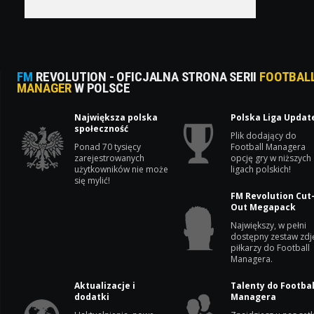
FM
REVOLUTION - OFICJALNA STRONA SERII
FOOTBAL
MANAGER
W POLSCE
Największa polska
Polska Liga Updat
społeczność
Plik dodający do
Ponad 70 tysięcy
Football Managera
zarejestrowanych
opcję gry w niższych
użytkowników nie może
ligach polskich!
się mylić!
FM Revolution Cut
Out Megapack
Największy, w pełni
dostępny zestaw zdj
piłkarzy do Football
Managera.
Aktualizacje i
Talenty do Footbal
dodatki
Managera