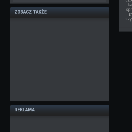
ka
spr
ZOBACZ TAKŻE
z
szy
REKLAMA