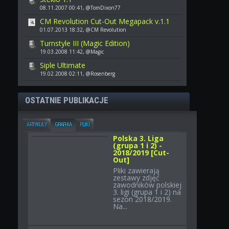
08.11.2007 00:41, @TomDixon77
CM Revolution Cut-Out Megapack v.1.1
01.07.2013 18:32, @CM Revolution
Turnstyle III (Magic Edition)
19.03.2008 11:42, @Magic
Siple Ultimate
19.02.2008 02:11, @Rosenberg
OSTATNIE PUBLIKACJE
ARTYKUŁY
GRAFIKA
PLIKI
Polska 3. Liga
(grupa 1 i 2) -
2018/2019 [Cut-
Out]
Pliki zawierają
zestawy zdjęć
zawodników polskiej
3. ligi (grupa 1 i 2) na
sezon 2018/2019.
Na...