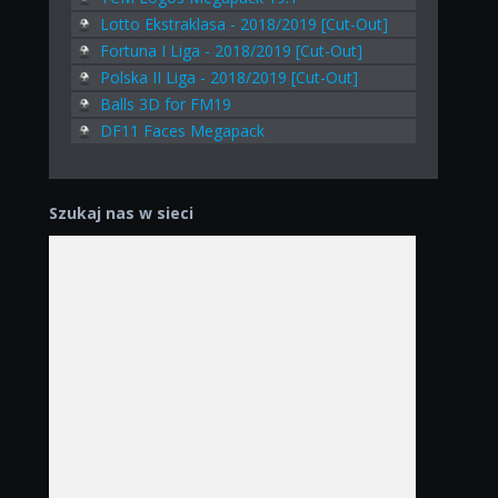
Lotto Ekstraklasa - 2018/2019 [Cut-Out]
Fortuna I Liga - 2018/2019 [Cut-Out]
Polska II Liga - 2018/2019 [Cut-Out]
Balls 3D for FM19
DF11 Faces Megapack
Szukaj nas w sieci