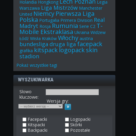
Lech Poznań
Holandia
Hongkong
Legia
Liga Mistrzów
Warszawa
Manchester
Niemcy
Pierwsza Liga
United
Polska
Real
Portugalia
Primera Division
Rumunia
T-
Madryt
Rosja
Serie C2
Mobile Ekstraklasa
Ukraina
Widzew
Włochy
Łódź
Wisła Kraków
austria
facepack
bundesliga
druga liga
kitspack
logopack
skin
grafika
stadion
Pokaż
wszystkie
tagi
WYSZUKIWARKA
Slowo
kluczowe:
Wersja gry:
Facepacki
Logopacki
Kitspacki
Skórki
Backpacki
Pozostałe