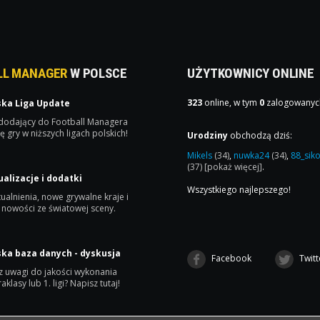
LL MANAGER
W POLSCE
UŻYTKOWNICY ONLINE
323
online, w tym
0
zalogowanyc
ska Liga Update
 dodający do Football Managera
ę gry w niższych ligach polskich!
Urodziny
obchodzą dziś:
Mikels
(34)
,
nuwka24
(34)
,
88_sik
(37)
[pokaż więcej]
.
ualizacje i dodatki
Wszystkiego najlepszego!
ualnienia, nowe grywalne kraje i
 nowości ze światowej sceny.
ska baza danych - dyskusja
Facebook
Twitt
 uwagi do jakości wykonania
raklasy lub 1. ligi? Napisz tutaj!