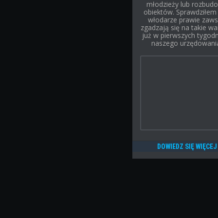
młodzieży lub rozbud
obiektów. Sprawdziłem 
włodarze prawie zaw
zgadzają się na takie wa
już w pierwszych tygod
naszego urzędowani
DOWIEDZ SIĘ WIĘCEJ