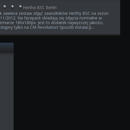
Hertha BSC Berlin
ik zawiera zestaw zdjęć zawodników Herthy BSC na sezon
11/2012. Na facepack składają się zdjęcia normalne w
zmiarze 180x180px. Jest to dodatek najwyższej jakości,
stępny tylko na CM Revolution! Sposób instalacji:...