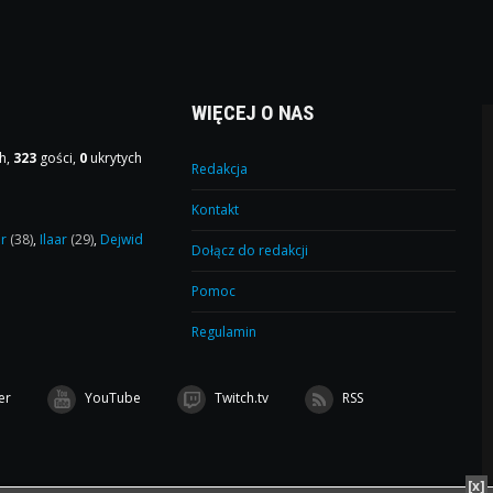
WIĘCEJ O NAS
h,
323
gości,
0
ukrytych
Redakcja
Kontakt
or
(38)
,
Ilaar
(29)
,
Dejwid
Dołącz do redakcji
Pomoc
Regulamin
er
YouTube
Twitch.tv
RSS
[x]