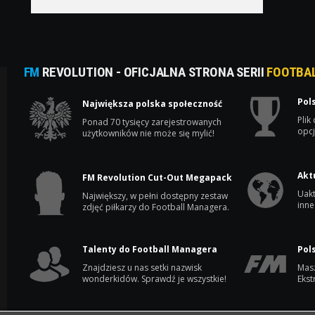
FM
REVOLUTION - OFICJALNA STRONA SERII
FOOTBA
Pol
Największa polska społeczność
Plik
Ponad 70 tysięcy zarejestrowanych
opcj
użytkowników nie może się mylić!
Akt
FM Revolution Cut-Out Megapack
Uakt
Największy, w pełni dostępny zestaw
inne
zdjęć piłkarzy do Football Managera.
Talenty do Football Managera
Pol
Znajdziesz u nas setki nazwisk
Masz
wonderkidów. Sprawdź je wszystkie!
Ekst