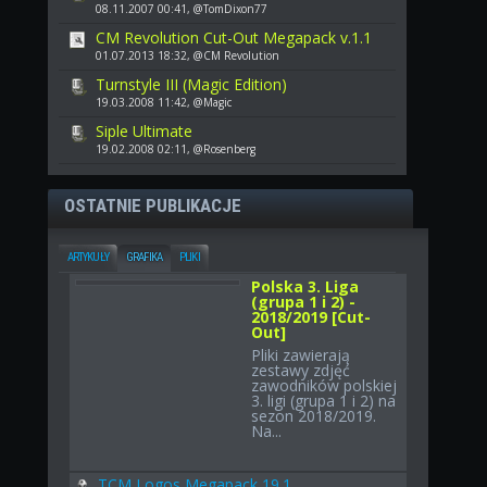
08.11.2007 00:41, @TomDixon77
CM Revolution Cut-Out Megapack v.1.1
01.07.2013 18:32, @CM Revolution
Turnstyle III (Magic Edition)
19.03.2008 11:42, @Magic
Siple Ultimate
19.02.2008 02:11, @Rosenberg
OSTATNIE PUBLIKACJE
ARTYKUŁY
GRAFIKA
PLIKI
Polska 3. Liga
(grupa 1 i 2) -
2018/2019 [Cut-
Out]
Pliki zawierają
zestawy zdjęć
zawodników polskiej
3. ligi (grupa 1 i 2) na
sezon 2018/2019.
Na...
TCM Logos Megapack 19.1