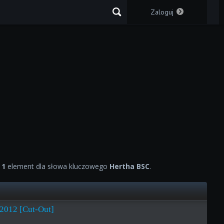
Zaloguj
o
1
element dla słowa kluczowego
Hertha BSC
.
2012 [Cut-Out]