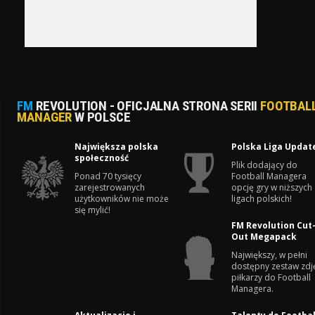
FM
REVOLUTION - OFICJALNA STRONA SERII
FOOTBAL
MANAGER
W POLSCE
Największa polska
Polska Liga Updat
społeczność
Plik dodający do
Ponad 70 tysięcy
Football Managera
zarejestrowanych
opcję gry w niższych
użytkowników nie może
ligach polskich!
się mylić!
FM Revolution Cut
Out Megapack
Największy, w pełni
dostępny zestaw zdj
piłkarzy do Football
Managera.