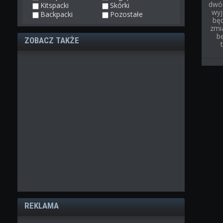
dwóc
Kitspacki
Skórki
wyj
Backpacki
Pozostałe
bę
zmi
b
ZOBACZ TAKŻE
REKLAMA