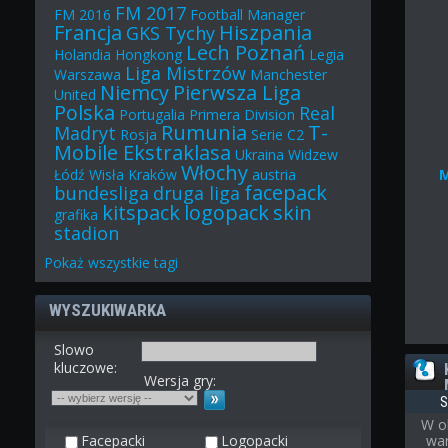
FM 2017
FM 2016
Football Manager
Francja
Hiszpania
GKS Tychy
Lech Poznań
Holandia
Hongkong
Legia
Liga Mistrzów
Warszawa
Manchester
Niemcy
Pierwsza Liga
United
Polska
Real
Portugalia
Primera Division
Rumunia
T-
Madryt
Rosja
Serie C2
Mobile Ekstraklasa
Ukraina
Widzew
Włochy
Łódź
Wisła Kraków
austria
facepack
bundesliga
druga liga
kitspack
logopack
skin
grafika
stadion
Pokaż
wszystkie
tagi
WYSZUKIWARKA
Slowo
kluczowe:
Wersja gry:
S
W o
Facepacki
Logopacki
war