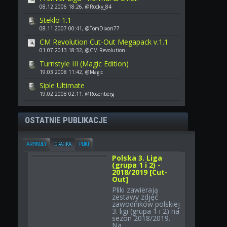
08.12.2006 18:26, @Rocky_84
Steklo 1.1
08.11.2007 00:41, @TomDixon77
CM Revolution Cut-Out Megapack v.1.1
01.07.2013 18:32, @CM Revolution
Turnstyle III (Magic Edition)
19.03.2008 11:42, @Magic
Siple Ultimate
19.02.2008 02:11, @Rosenberg
OSTATNIE PUBLIKACJE
ARTYKUŁY
GRAFIKA
PLIKI
Polska 3. Liga
(grupa 1 i 2) -
2018/2019 [Cut-
Out]
Pliki zawierają
zestawy zdjęć
zawodników polskiej
3. ligi (grupa 1 i 2) na
sezon 2018/2019.
Na...