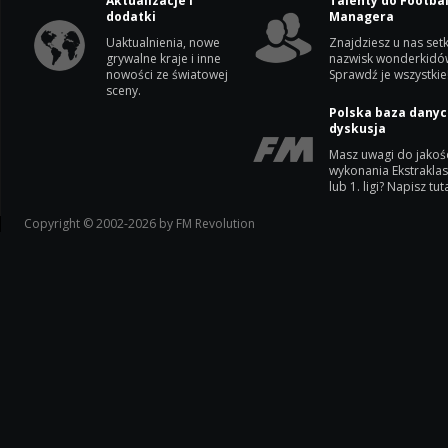
Aktualizacje i
Talenty do Footbal
dodatki
Managera
Uaktualnienia, nowe
Znajdziesz u nas setk
grywalne kraje i inne
nazwisk wonderkidó
nowości ze światowej
Sprawdź je wszystkie
sceny.
Polska baza danyc
dyskusja
Masz uwagi do jakoś
wykonania Ekstrakla
lub 1. ligi? Napisz tuta
Copyright © 2002-2026 by FM Revolution