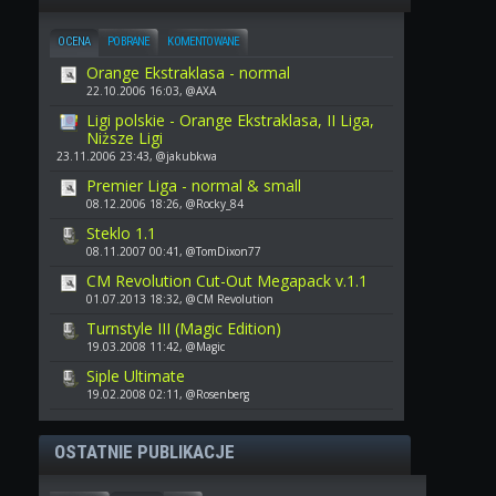
OCENA
POBRANE
KOMENTOWANE
Orange Ekstraklasa - normal
22.10.2006 16:03, @AXA
Ligi polskie - Orange Ekstraklasa, II Liga,
Niższe Ligi
23.11.2006 23:43, @jakubkwa
Premier Liga - normal & small
08.12.2006 18:26, @Rocky_84
Steklo 1.1
08.11.2007 00:41, @TomDixon77
CM Revolution Cut-Out Megapack v.1.1
01.07.2013 18:32, @CM Revolution
Turnstyle III (Magic Edition)
19.03.2008 11:42, @Magic
Siple Ultimate
19.02.2008 02:11, @Rosenberg
OSTATNIE PUBLIKACJE