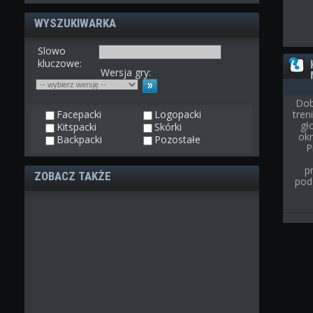
WYSZUKIWARKA
Slowo
kluczowe:
Wersja gry:
Dob
Facepacki
Logopacki
tre
gł
Kitspacki
Skórki
ok
Backpacki
Pozostałe
P
p
ZOBACZ TAKŻE
pod