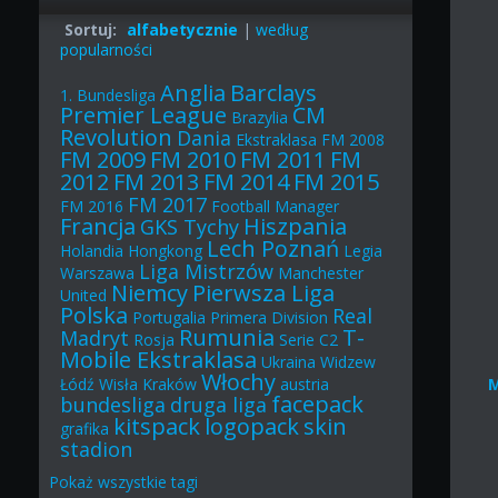
Sortuj:
alfabetycznie
|
według
popularności
Anglia
Barclays
1. Bundesliga
Premier League
CM
Brazylia
Revolution
Dania
Ekstraklasa
FM 2008
FM 2009
FM 2010
FM 2011
FM
2012
FM 2013
FM 2014
FM 2015
FM 2017
FM 2016
Football Manager
Francja
Hiszpania
GKS Tychy
Lech Poznań
Holandia
Hongkong
Legia
Liga Mistrzów
Warszawa
Manchester
Niemcy
Pierwsza Liga
United
Polska
Real
Portugalia
Primera Division
Rumunia
T-
Madryt
Rosja
Serie C2
Mobile Ekstraklasa
Ukraina
Widzew
Włochy
Łódź
Wisła Kraków
austria
facepack
bundesliga
druga liga
kitspack
logopack
skin
grafika
stadion
Pokaż
wszystkie
tagi