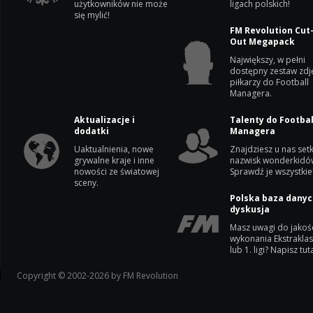
użytkowników nie może
ligach polskich!
się mylić!
FM Revolution Cut
Out Megapack
Największy, w pełni
dostępny zestaw zdj
piłkarzy do Football
Managera.
Aktualizacje i
Talenty do Footbal
dodatki
Managera
Uaktualnienia, nowe
Znajdziesz u nas setk
grywalne kraje i inne
nazwisk wonderkidó
nowości ze światowej
Sprawdź je wszystkie
sceny.
Polska baza danyc
dyskusja
Masz uwagi do jakoś
wykonania Ekstrakla
lub 1. ligi? Napisz tuta
Copyright © 2002-2026 by FM Revolution