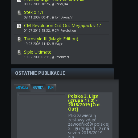
08.12.2006 18:26, @Rocky_84
Steklo 1.1
08.11.2007 00:41, @TomDixon77
CM Revolution Cut-Out Megapack v.1.1
01.07.2013 18:32, @CM Revolution
Turnstyle III (Magic Edition)
19.03.2008 11:42, @Magic
Siple Ultimate
19.02.2008 02:11, @Rosenberg
OSTATNIE PUBLIKACJE
ARTYKUŁY
GRAFIKA
PLIKI
Polska 3. Liga
(grupa 1 i 2) -
2018/2019 [Cut-
Out]
Pliki zawierają
zestawy zdjęć
zawodników polskiej
3. ligi (grupa 1 i 2) na
sezon 2018/2019.
Na...