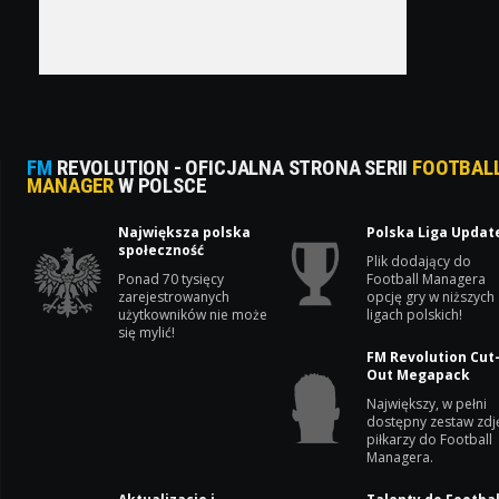
FM
REVOLUTION - OFICJALNA STRONA SERII
FOOTBAL
MANAGER
W POLSCE
Największa polska
Polska Liga Updat
społeczność
Plik dodający do
Ponad 70 tysięcy
Football Managera
zarejestrowanych
opcję gry w niższych
użytkowników nie może
ligach polskich!
się mylić!
FM Revolution Cut
Out Megapack
Największy, w pełni
dostępny zestaw zdj
piłkarzy do Football
Managera.