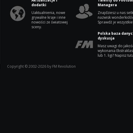
Aktualizacje i
Talenty do Footbal
dodatki
Managera
Uaktualnienia, nowe
Znajdziesz u nas setk
grywalne kraje i inne
nazwisk wonderkidó
nowości ze światowej
Sprawdź je wszystkie
sceny.
Polska baza danyc
dyskusja
Masz uwagi do jakoś
wykonania Ekstrakla
lub 1. ligi? Napisz tuta
Copyright © 2002-2026 by FM Revolution