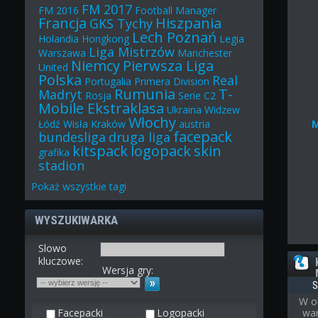
FM 2017
FM 2016
Football Manager
Francja
Hiszpania
GKS Tychy
Lech Poznań
Holandia
Hongkong
Legia
Liga Mistrzów
Warszawa
Manchester
Niemcy
Pierwsza Liga
United
Polska
Real
Portugalia
Primera Division
Rumunia
T-
Madryt
Rosja
Serie C2
Mobile Ekstraklasa
Ukraina
Widzew
Włochy
Łódź
Wisła Kraków
austria
facepack
bundesliga
druga liga
kitspack
logopack
skin
grafika
stadion
Pokaż
wszystkie
tagi
WYSZUKIWARKA
Slowo
kluczowe:
Wersja gry:
S
W o
Facepacki
Logopacki
war