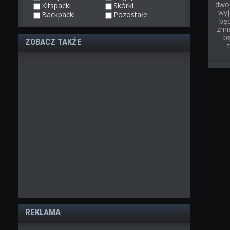
dwóc
Kitspacki
Skórki
wyj
Backpacki
Pozostałe
bę
zmi
b
ZOBACZ TAKŻE
REKLAMA