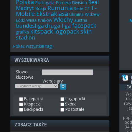
Polska
Real
Portugalia
Primera Division
Rumunia
T-
Madryt
Rosja
Serie C2
Mobile Ekstraklasa
Ukraina
Widzew
Włochy
Łódź
Wisła Kraków
austria
facepack
bundesliga
druga liga
kitspack
logopack
skin
grafika
stadion
Pokaż
wszystkie
tagi
WYSZUKIWARKA
Slowo
kluczowe:
Wersja gry:
FM
War
Facepacki
Logopacki
ul
rów
Kitspacki
Skórki
Je
Backpacki
Pozostałe
popr
pod
ZOBACZ TAKŻE
34 
cz