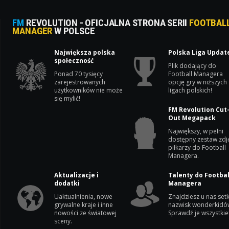
FM
REVOLUTION - OFICJALNA STRONA SERII
FOOTBAL
MANAGER
W POLSCE
Największa polska
Polska Liga Updat
społeczność
Plik dodający do
Ponad 70 tysięcy
Football Managera
zarejestrowanych
opcję gry w niższych
użytkowników nie może
ligach polskich!
się mylić!
FM Revolution Cut
Out Megapack
Największy, w pełni
dostępny zestaw zdj
piłkarzy do Football
Managera.
Aktualizacje i
Talenty do Footbal
dodatki
Managera
Uaktualnienia, nowe
Znajdziesz u nas setk
grywalne kraje i inne
nazwisk wonderkidó
nowości ze światowej
Sprawdź je wszystkie
sceny.