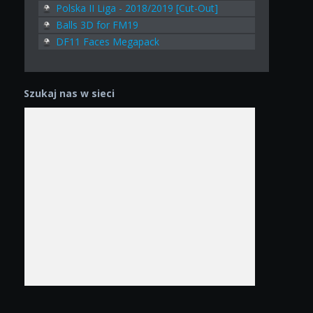
Polska II Liga - 2018/2019 [Cut-Out]
Balls 3D for FM19
DF11 Faces Megapack
Szukaj nas w sieci