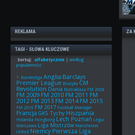
REKLAMA
ZA 
TAGI - SŁOWA KLUCZOWE
Sortuj:
alfabetycznie
|
według
popularności
Anglia
Barclays
1. Bundesliga
Premier League
CM
Brazylia
Revolution
Dania
Ekstraklasa
FM 2008
FM 2009
FM 2010
FM 2011
FM
2012
FM 2013
FM 2014
FM 2015
FM 2017
FM 2016
Football Manager
Francja
Hiszpania
GKS Tychy
Lech Poznań
Holandia
Hongkong
Legia
Liga Mistrzów
Warszawa
Manchester
Niemcy
Pierwsza Liga
United