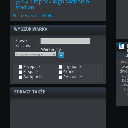
kitspack
logopack
skin
grafika
stadion
Pokaż
wszystkie
tagi
WYSZUKIWARKA
Slowo
kluczowe:
Wersja gry:
S
W o
Facepacki
Logopacki
war
dwóc
Kitspacki
Skórki
wyj
Backpacki
Pozostałe
bę
zmi
b
ZOBACZ TAKŻE