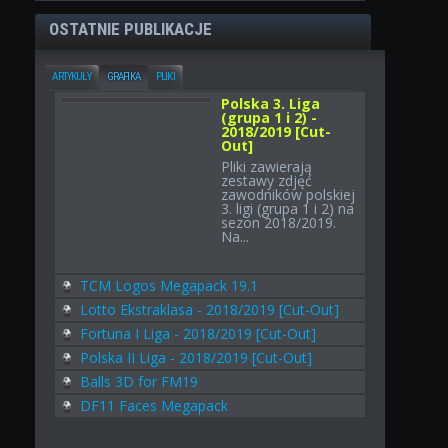
OSTATNIE PUBLIKACJE
ARTYKUŁY
GRAFIKA
PLIKI
Polska 3. Liga
(grupa 1 i 2) -
2018/2019 [Cut-
Out]
Pliki zawierają
zestawy zdjęć
zawodników polskiej
3. ligi (grupa 1 i 2) na
sezon 2018/2019.
Na...
TCM Logos Megapack 19.1
Lotto Ekstraklasa - 2018/2019 [Cut-Out]
Fortuna I Liga - 2018/2019 [Cut-Out]
Polska II Liga - 2018/2019 [Cut-Out]
Balls 3D for FM19
DF11 Faces Megapack