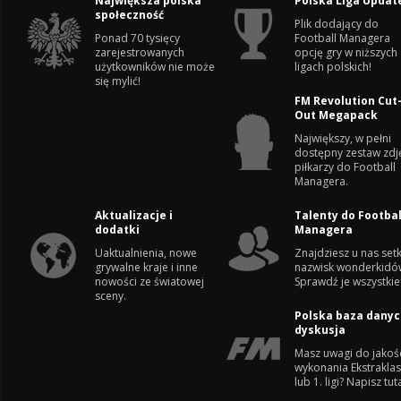
Największa polska
Polska Liga Updat
społeczność
Plik dodający do
Ponad 70 tysięcy
Football Managera
zarejestrowanych
opcję gry w niższych
użytkowników nie może
ligach polskich!
się mylić!
FM Revolution Cut
Out Megapack
Największy, w pełni
dostępny zestaw zdj
piłkarzy do Football
Managera.
Aktualizacje i
Talenty do Footbal
dodatki
Managera
Uaktualnienia, nowe
Znajdziesz u nas setk
grywalne kraje i inne
nazwisk wonderkidó
nowości ze światowej
Sprawdź je wszystkie
sceny.
Polska baza danyc
dyskusja
Masz uwagi do jakoś
wykonania Ekstrakla
lub 1. ligi? Napisz tuta