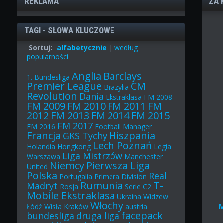
REKLAMA
ZA 
TAGI - SŁOWA KLUCZOWE
Sortuj:
alfabetycznie
|
według
popularności
Anglia
Barclays
1. Bundesliga
Premier League
CM
Brazylia
Revolution
Dania
Ekstraklasa
FM 2008
FM 2009
FM 2010
FM 2011
FM
2012
FM 2013
FM 2014
FM 2015
FM 2017
FM 2016
Football Manager
Francja
Hiszpania
GKS Tychy
Lech Poznań
Holandia
Hongkong
Legia
Liga Mistrzów
Warszawa
Manchester
Niemcy
Pierwsza Liga
United
Polska
Real
Portugalia
Primera Division
Rumunia
T-
Madryt
Rosja
Serie C2
Mobile Ekstraklasa
Ukraina
Widzew
Włochy
Łódź
Wisła Kraków
austria
facepack
bundesliga
druga liga