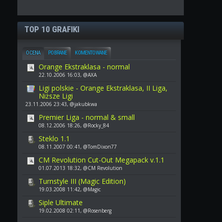
TOP 10 GRAFIKI
OCENA
POBRANE
KOMENTOWANE
Orange Ekstraklasa - normal
22.10.2006 16:03, @AXA
Ligi polskie - Orange Ekstraklasa, II Liga,
Niższe Ligi
23.11.2006 23:43, @jakubkwa
Premier Liga - normal & small
08.12.2006 18:26, @Rocky_84
Steklo 1.1
08.11.2007 00:41, @TomDixon77
CM Revolution Cut-Out Megapack v.1.1
01.07.2013 18:32, @CM Revolution
Turnstyle III (Magic Edition)
19.03.2008 11:42, @Magic
Siple Ultimate
19.02.2008 02:11, @Rosenberg