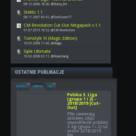
08.12.2006 18:26, @Rocky_84
Steklo 1.1
08.11.2007 00:41, @TomDixon77
CM Revolution Cut-Out Megapack v.1.1
01.07.2013 18:32, @CM Revolution
Turnstyle III (Magic Edition)
19.03.2008 11:42, @Magic
Siple Ultimate
19.02.2008 02:11, @Rosenberg
OSTATNIE PUBLIKACJE
ARTYKUŁY
GRAFIKA
PLIKI
Polska 3. Liga
(grupa 1 i 2) -
2018/2019 [Cut-
Out]
Pliki zawierają
zestawy zdjęć
zawodników polskiej
3. ligi (grupa 1 i 2) na
sezon 2018/2019.
Na...