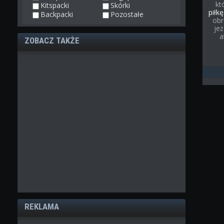
kt
Kitspacki
Skórki
piłkę
Backpacki
Pozostałe
obr
je
a
ZOBACZ TAKŻE
REKLAMA