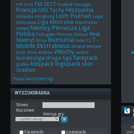
FM 2017
FM 2016
Football Manager
Francja
Hiszpania
GKS Tychy
Lech Poznań
Holandia
Hongkong
Legia
Liga Mistrzów
Warszawa
Manchester
Niemcy
Pierwsza Liga
United
Polska
Real
Portugalia
Primera Division
Rumunia
T-
Madryt
Rosja
Serie C2
Mobile Ekstraklasa
Ukraina
Widzew
Włochy
Łódź
Wisła Kraków
austria
facepack
bundesliga
druga liga
kitspack
logopack
skin
grafika
stadion
Pokaż
wszystkie
tagi
WYSZUKIWARKA
Slowo
kluczowe:
Wersja gry:
W
Facepacki
Logopacki
zwr