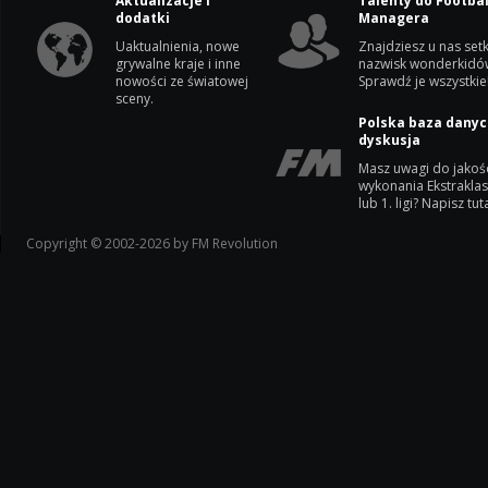
Aktualizacje i
Talenty do Footbal
dodatki
Managera
Uaktualnienia, nowe
Znajdziesz u nas setk
grywalne kraje i inne
nazwisk wonderkidó
nowości ze światowej
Sprawdź je wszystkie
sceny.
Polska baza danyc
dyskusja
Masz uwagi do jakoś
wykonania Ekstrakla
lub 1. ligi? Napisz tuta
Copyright © 2002-2026 by FM Revolution