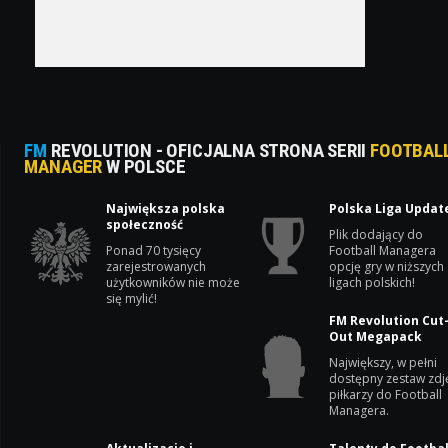
FM
REVOLUTION - OFICJALNA STRONA SERII
FOOTBAL
MANAGER
W POLSCE
Największa polska
Polska Liga Updat
społeczność
Plik dodający do
Ponad 70 tysięcy
Football Managera
zarejestrowanych
opcję gry w niższych
użytkowników nie może
ligach polskich!
się mylić!
FM Revolution Cut
Out Megapack
Największy, w pełni
dostępny zestaw zdj
piłkarzy do Football
Managera.