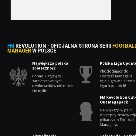
FM
REVOLUTION - OFICJALNA STRONA SERII
FOOTBAL
MANAGER
W POLSCE
Największa polska
Polska Liga Updat
społeczność
Plik dodający do
Ponad 70 tysięcy
Football Managera
zarejestrowanych
opcję gry w niższych
użytkowników nie może
ligach polskich!
się mylić!
FM Revolution Cut
Out Megapack
Największy, w pełni
dostępny zestaw zdj
piłkarzy do Football
Managera.