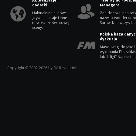
Aktualizacje i
Talenty do Footbal
dodatki
Managera
Uaktualnienia, nowe
Znajdziesz u nas setk
grywalne kraje i inne
nazwisk wonderkidó
nowości ze światowej
Sprawdź je wszystkie
sceny.
Polska baza danyc
dyskusja
Masz uwagi do jakoś
wykonania Ekstrakla
lub 1. ligi? Napisz tuta
Copyright © 2002-2026 by FM Revolution