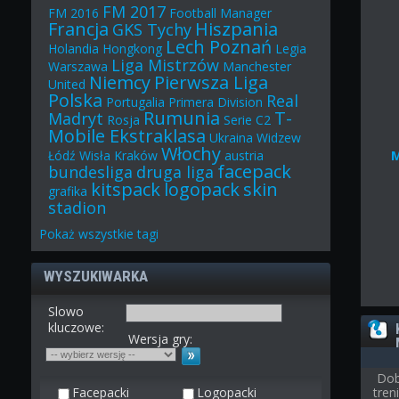
FM 2017
FM 2016
Football Manager
Francja
Hiszpania
GKS Tychy
Lech Poznań
Holandia
Hongkong
Legia
Liga Mistrzów
Warszawa
Manchester
Niemcy
Pierwsza Liga
United
Polska
Real
Portugalia
Primera Division
Rumunia
T-
Madryt
Rosja
Serie C2
Mobile Ekstraklasa
Ukraina
Widzew
Włochy
Łódź
Wisła Kraków
austria
facepack
bundesliga
druga liga
kitspack
logopack
skin
grafika
stadion
Pokaż
wszystkie
tagi
WYSZUKIWARKA
Slowo
kluczowe:
Wersja gry:
Dob
Facepacki
Logopacki
tre