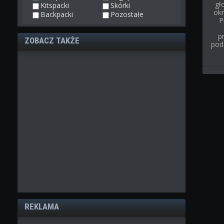
gł
Kitspacki
Skórki
ok
Backpacki
Pozostałe
P
p
ZOBACZ TAKŻE
pod
REKLAMA