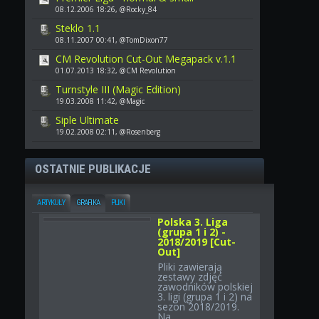
08.12.2006 18:26, @Rocky_84
Steklo 1.1
08.11.2007 00:41, @TomDixon77
CM Revolution Cut-Out Megapack v.1.1
01.07.2013 18:32, @CM Revolution
Turnstyle III (Magic Edition)
19.03.2008 11:42, @Magic
Siple Ultimate
19.02.2008 02:11, @Rosenberg
OSTATNIE PUBLIKACJE
ARTYKUŁY
GRAFIKA
PLIKI
Polska 3. Liga
(grupa 1 i 2) -
2018/2019 [Cut-
Out]
Pliki zawierają
zestawy zdjęć
zawodników polskiej
3. ligi (grupa 1 i 2) na
sezon 2018/2019.
Na...