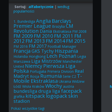
Sortuj:
alfabetycznie
|
według
popularności
Anglia
Barclays
1. Bundesliga
Premier League
CM
Brazylia
Revolution
Dania
Ekstraklasa
FM 2008
FM 2009
FM 2010
FM 2011
FM
2012
FM 2013
FM 2014
FM 2015
FM 2017
FM 2016
Football Manager
Francja
Hiszpania
GKS Tychy
Lech Poznań
Holandia
Hongkong
Legia
Liga Mistrzów
Warszawa
Manchester
Niemcy
Pierwsza Liga
United
Polska
Real
Portugalia
Primera Division
Rumunia
T-
Madryt
Rosja
Serie C2
Mobile Ekstraklasa
Ukraina
Widzew
Włochy
Łódź
Wisła Kraków
austria
facepack
bundesliga
druga liga
kitspack
logopack
skin
grafika
stadion
Pokaż
wszystkie
tagi