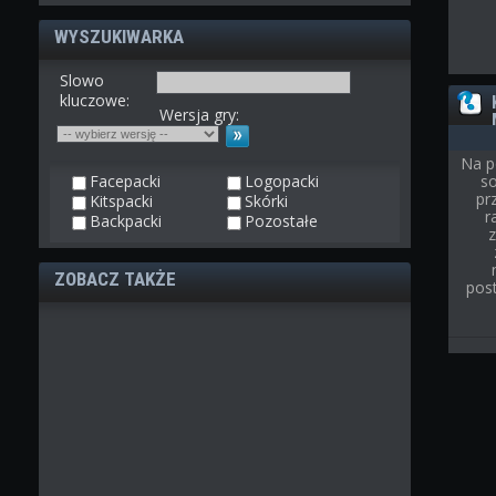
WYSZUKIWARKA
Slowo
kluczowe:
Wersja gry:
Na p
Facepacki
Logopacki
so
pr
Kitspacki
Skórki
r
Backpacki
Pozostałe
ZOBACZ TAKŻE
post