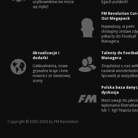
użytkowników nie może
ligach polskich!
się mylić!
FM Revolution Cut
Out Megapack
Największy, w pełni
dostępny zestaw zdj
piłkarzy do Football
Managera.
Aktualizacje i
Talenty do Footbal
dodatki
Managera
Uaktualnienia, nowe
Znajdziesz u nas setk
grywalne kraje i inne
nazwisk wonderkidó
nowości ze światowej
Sprawdź je wszystkie
sceny.
Polska baza danyc
dyskusja
Masz uwagi do jakoś
wykonania Ekstrakla
lub 1. ligi? Napisz tuta
Copyright © 2002-2026 by FM Revolution