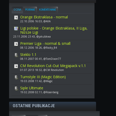
OCENA
POBRANE
KOMENTOWANE
Orange Ekstraklasa - normal
22.10.2006 16:03, @AXA
Ligi polskie - Orange Ekstraklasa, II Liga,
Niższe Ligi
23.11.2006 23:43, @jakubkwa
Premier Liga - normal & small
08.12.2006 18:26, @Rocky_84
Steklo 1.1
08.11.2007 00:41, @TomDixon77
CM Revolution Cut-Out Megapack v.1.1
01.07.2013 18:32, @CM Revolution
Turnstyle III (Magic Edition)
19.03.2008 11:42, @Magic
Siple Ultimate
19.02.2008 02:11, @Rosenberg
OSTATNIE PUBLIKACJE