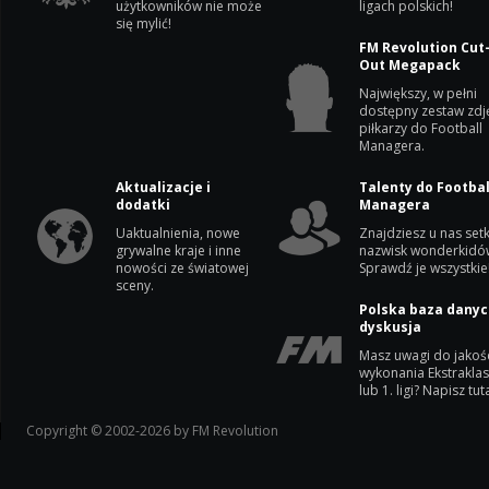
użytkowników nie może
ligach polskich!
się mylić!
FM Revolution Cut
Out Megapack
Największy, w pełni
dostępny zestaw zdj
piłkarzy do Football
Managera.
Aktualizacje i
Talenty do Footbal
dodatki
Managera
Uaktualnienia, nowe
Znajdziesz u nas setk
grywalne kraje i inne
nazwisk wonderkidó
nowości ze światowej
Sprawdź je wszystkie
sceny.
Polska baza danyc
dyskusja
Masz uwagi do jakoś
wykonania Ekstrakla
lub 1. ligi? Napisz tuta
Copyright © 2002-2026 by FM Revolution