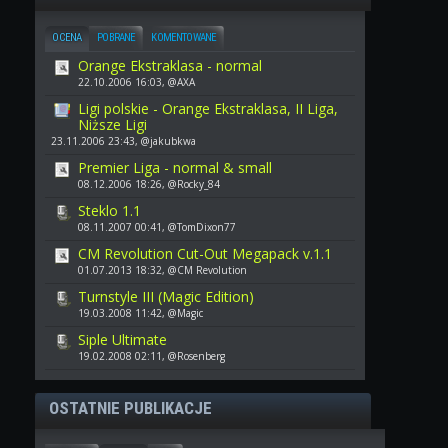
OCENA
POBRANE
KOMENTOWANE
Orange Ekstraklasa - normal
22.10.2006 16:03, @AXA
Ligi polskie - Orange Ekstraklasa, II Liga,
Niższe Ligi
23.11.2006 23:43, @jakubkwa
Premier Liga - normal & small
08.12.2006 18:26, @Rocky_84
Steklo 1.1
08.11.2007 00:41, @TomDixon77
CM Revolution Cut-Out Megapack v.1.1
01.07.2013 18:32, @CM Revolution
Turnstyle III (Magic Edition)
19.03.2008 11:42, @Magic
Siple Ultimate
19.02.2008 02:11, @Rosenberg
OSTATNIE PUBLIKACJE