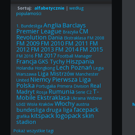
Sortuj:
alfabetycznie
|
według
popularności
Anglia
Barclays
1. Bundesliga
Premier League
CM
Brazylia
Revolution
Dania
Ekstraklasa
FM 2008
FM 2009
FM 2010
FM 2011
FM
2012
FM 2013
FM 2014
FM 2015
FM 2017
FM 2016
Football Manager
Francja
Hiszpania
GKS Tychy
Lech Poznań
Holandia
Hongkong
Legia
Liga Mistrzów
Warszawa
Manchester
Niemcy
Pierwsza Liga
United
Polska
Real
Portugalia
Primera Division
Rumunia
T-
Madryt
Rosja
Serie C2
Mobile Ekstraklasa
Ukraina
Widzew
Włochy
Łódź
Wisła Kraków
austria
facepack
bundesliga
druga liga
kitspack
logopack
skin
grafika
stadion
Pokaż
wszystkie
tagi