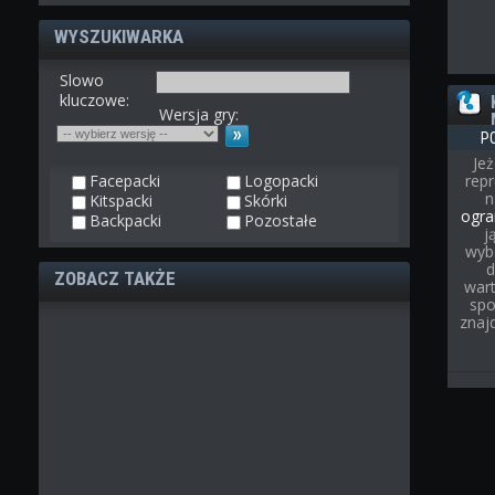
WYSZUKIWARKA
Slowo
kluczowe:
Wersja gry:
P
Jeż
Facepacki
Logopacki
rep
Kitspacki
Skórki
ogra
Backpacki
Pozostałe
j
wyb
d
ZOBACZ TAKŻE
wart
spo
znaj