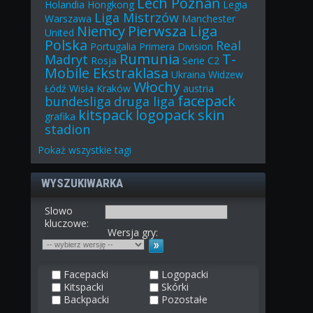
Lech Poznań
Holandia
Hongkong
Legia
Liga Mistrzów
Warszawa
Manchester
Niemcy
Pierwsza Liga
United
Polska
Real
Portugalia
Primera Division
Rumunia
T-
Madryt
Rosja
Serie C2
Mobile Ekstraklasa
Ukraina
Widzew
Włochy
Łódź
Wisła Kraków
austria
facepack
bundesliga
druga liga
kitspack
logopack
skin
grafika
stadion
Pokaż
wszystkie
tagi
WYSZUKIWARKA
Slowo
kluczowe:
Wersja gry:
Facepacki
Logopacki
Kitspacki
Skórki
Backpacki
Pozostałe