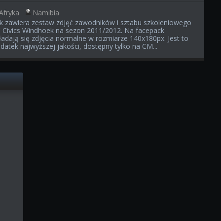
Afryka
Namibia
ik zawiera zestaw zdjęć zawodników i sztabu szkoleniowego
 Civics Windhoek na sezon 2011/2012. Na facepack
ładają się zdjęcia normalne w rozmiarze 140x180px. Jest to
datek najwyższej jakości, dostępny tylko na CM...