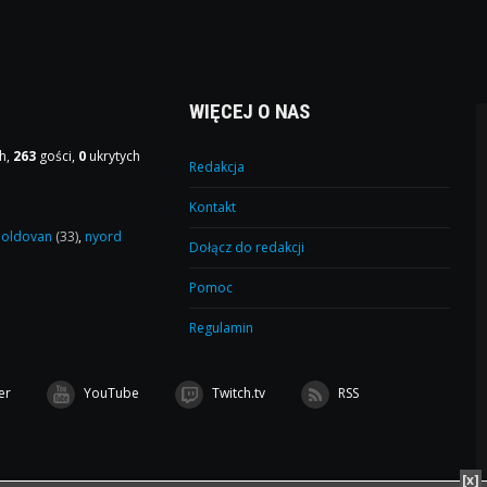
WIĘCEJ O NAS
h,
263
gości,
0
ukrytych
Redakcja
Kontakt
oldovan
(33)
,
nyord
Dołącz do redakcji
Pomoc
Regulamin
er
YouTube
Twitch.tv
RSS
[x]