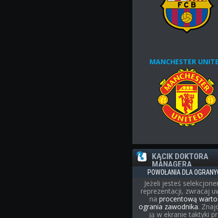
MANCHESTER UNIT
KĄCIK DOKTORA
MANAGERA
POWOŁANIA DLA OGRANY
Jeżeli jesteś selekcjon
reprezentacji, zwracaj 
na
procentową warto
ogrania zawodnika
. Znaj
ją w ekranie taktyki p