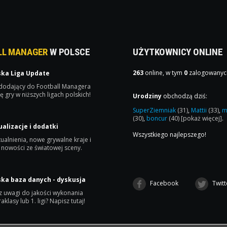
LL MANAGER
W POLSCE
UŻYTKOWNICY ONLINE
263
online, w tym
0
zalogowanyc
ska Liga Update
 dodający do Football Managera
ę gry w niższych ligach polskich!
Urodziny
obchodzą dziś:
SuperZiemniak
(31)
,
Mattii
(33)
,
m
(30)
,
boncur
(40)
[pokaż więcej]
.
ualizacje i dodatki
Wszystkiego najlepszego!
ualnienia, nowe grywalne kraje i
 nowości ze światowej sceny.
ska baza danych - dyskusja
Facebook
Twitt
 uwagi do jakości wykonania
raklasy lub 1. ligi? Napisz tutaj!