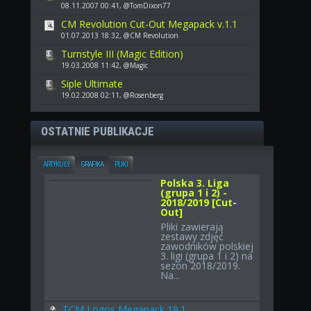
08.11.2007 00:41, @TomDixon77
CM Revolution Cut-Out Megapack v.1.1
01.07.2013 18:32, @CM Revolution
Turnstyle III (Magic Edition)
19.03.2008 11:42, @Magic
Siple Ultimate
19.02.2008 02:11, @Rosenberg
OSTATNIE PUBLIKACJE
ARTYKUŁY
GRAFIKA
PLIKI
Polska 3. Liga
(grupa 1 i 2) -
2018/2019 [Cut-
Out]
Pliki zawierają
zestawy zdjęć
zawodników polskiej
3. ligi (grupa 1 i 2) na
sezon 2018/2019.
Na...
TCM Logos Megapack 19.1