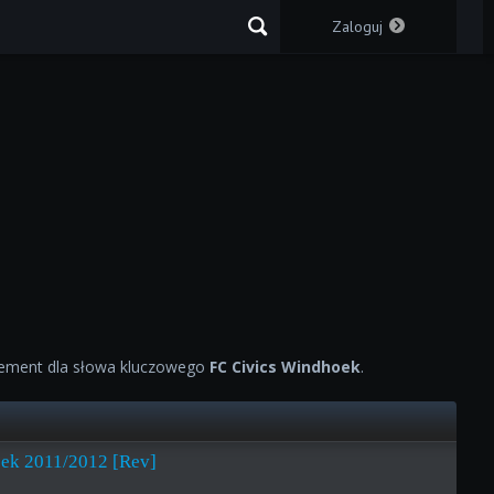
Zaloguj
ement dla słowa kluczowego
FC Civics Windhoek
.
ek 2011/2012 [Rev]