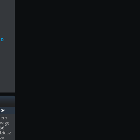
ED
CH!
erem
uwagę
ść
dziesz
rzy