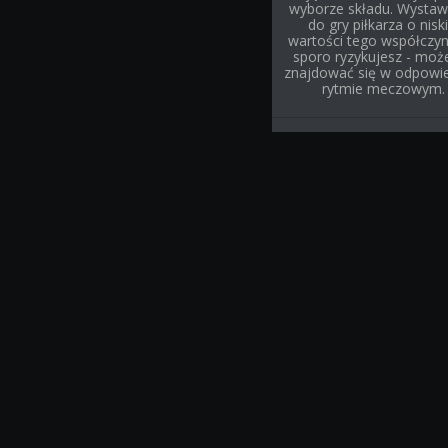
wyborze składu. Wystaw
do gry piłkarza o niski
wartości tego współczyn
sporo ryzykujesz - może
znajdować się w odpowi
rytmie meczowym.