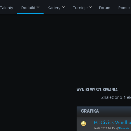
Talenty
Dodatki
Kariery
Turnieje
Forum
Pomoc
WYNIKI WYSZUKIWANIA
Znaleziono
1
el
GRAFIKA
FC Civics Windho
14.02.2012 16:15, @
Rumcais