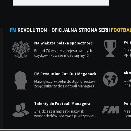
FM
REVOLUTION - OFICJALNA STRONA SERII
FOOTBA
Pol
Największa polska społeczność
Plik
Ponad 70 tysięcy zarejestrowanych
opcj
użytkowników nie może się mylić!
Akt
FM Revolution Cut-Out Megapack
Uakt
Największy, w pełni dostępny zestaw
inne
zdjęć piłkarzy do Football Managera.
Talenty do Football Managera
Pol
Znajdziesz u nas setki nazwisk
Masz
wonderkidów. Sprawdź je wszystkie!
Ekst