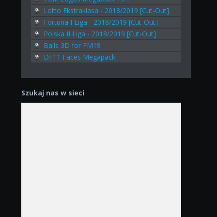
Lotto Ekstraklasa - 2018/2019 [Cut-Out]
Fortuna I Liga - 2018/2019 [Cut-Out]
Polska II Liga - 2018/2019 [Cut-Out]
Balls 3D for FM19
DF11 Faces Megapack
Szukaj nas w sieci