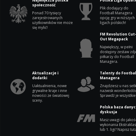
Największa polska
Polska Liga Updat
społeczność
Plik dodający do
Ponad 70 tysięcy
Football Managera
zarejestrowanych
opcję gry w niższych
użytkowników nie może
ligach polskich!
się mylić!
FM Revolution Cut
Out Megapack
Największy, w pełni
dostępny zestaw zdj
piłkarzy do Football
Managera.
Aktualizacje i
Talenty do Footbal
dodatki
Managera
Uaktualnienia, nowe
Znajdziesz u nas setk
grywalne kraje i inne
nazwisk wonderkidó
nowości ze światowej
Sprawdź je wszystkie
sceny.
Polska baza danyc
dyskusja
Masz uwagi do jakoś
wykonania Ekstrakla
lub 1. ligi? Napisz tuta