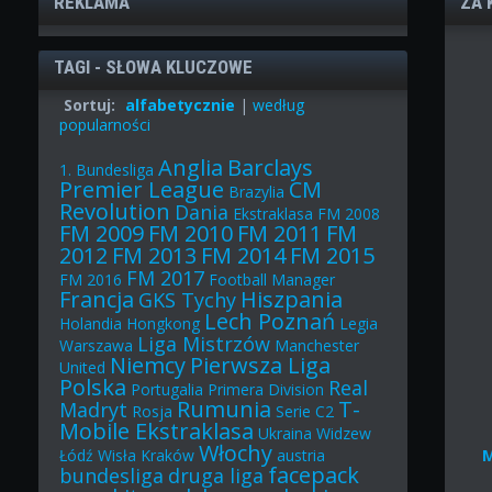
REKLAMA
ZA 
TAGI - SŁOWA KLUCZOWE
Sortuj:
alfabetycznie
|
według
popularności
Anglia
Barclays
1. Bundesliga
Premier League
CM
Brazylia
Revolution
Dania
Ekstraklasa
FM 2008
FM 2009
FM 2010
FM 2011
FM
2012
FM 2013
FM 2014
FM 2015
FM 2017
FM 2016
Football Manager
Francja
Hiszpania
GKS Tychy
Lech Poznań
Holandia
Hongkong
Legia
Liga Mistrzów
Warszawa
Manchester
Niemcy
Pierwsza Liga
United
Polska
Real
Portugalia
Primera Division
Rumunia
T-
Madryt
Rosja
Serie C2
Mobile Ekstraklasa
Ukraina
Widzew
Włochy
Łódź
Wisła Kraków
austria
facepack
bundesliga
druga liga