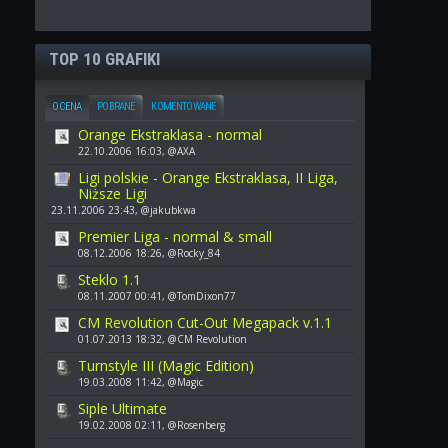
TOP 10 GRAFIKI
OCENA
POBRANE
KOMENTOWANE
Orange Ekstraklasa - normal
22.10.2006 16:03, @AXA
Ligi polskie - Orange Ekstraklasa, II Liga,
Niższe Ligi
23.11.2006 23:43, @jakubkwa
Premier Liga - normal & small
08.12.2006 18:26, @Rocky_84
Steklo 1.1
08.11.2007 00:41, @TomDixon77
CM Revolution Cut-Out Megapack v.1.1
01.07.2013 18:32, @CM Revolution
Turnstyle III (Magic Edition)
19.03.2008 11:42, @Magic
Siple Ultimate
19.02.2008 02:11, @Rosenberg