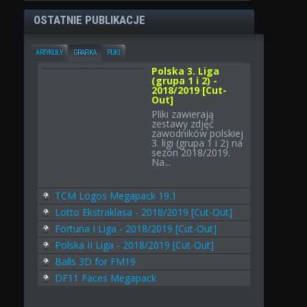
OSTATNIE PUBLIKACJE
ARTYKUŁY
GRAFIKA
PLIKI
Polska 3. Liga
(grupa 1 i 2) -
2018/2019 [Cut-
Out]
Pliki zawierają
zestawy zdjęć
zawodników polskiej
3. ligi (grupa 1 i 2) na
sezon 2018/2019.
Na...
TCM Logos Megapack 19.1
Lotto Ekstraklasa - 2018/2019 [Cut-Out]
Fortuna I Liga - 2018/2019 [Cut-Out]
Polska II Liga - 2018/2019 [Cut-Out]
Balls 3D for FM19
DF11 Faces Megapack