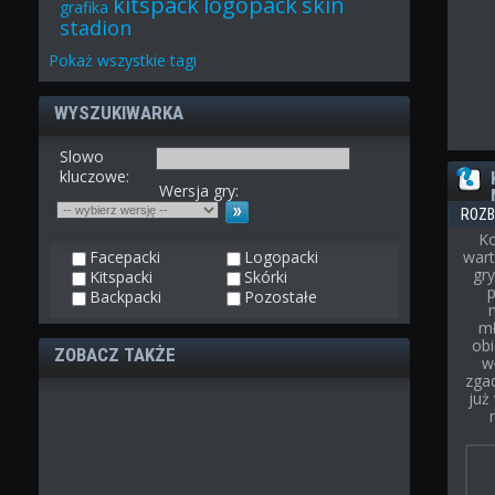
kitspack
logopack
skin
grafika
stadion
Pokaż
wszystkie
tagi
WYSZUKIWARKA
Slowo
kluczowe:
Wersja gry:
ROZB
Ko
Facepacki
Logopacki
wart
gry
Kitspacki
Skórki
p
Backpacki
Pozostałe
mł
obi
ZOBACZ TAKŻE
w
zgad
już