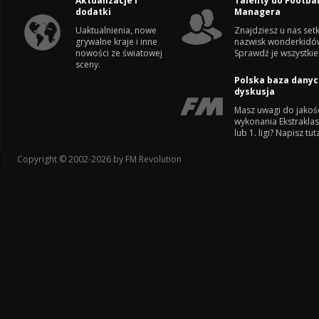
Aktualizacje i
Talenty do Footbal
dodatki
Managera
Uaktualnienia, nowe
Znajdziesz u nas setk
grywalne kraje i inne
nazwisk wonderkidó
nowości ze światowej
Sprawdź je wszystkie
sceny.
Polska baza danyc
dyskusja
Masz uwagi do jakoś
wykonania Ekstrakla
lub 1. ligi? Napisz tuta
Copyright © 2002-2026 by FM Revolution