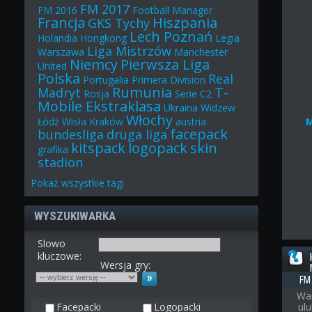
FM 2017
FM 2016
Football Manager
Francja
Hiszpania
GKS Tychy
Lech Poznań
Holandia
Hongkong
Legia
Liga Mistrzów
Warszawa
Manchester
Niemcy
Pierwsza Liga
United
Polska
Real
Portugalia
Primera Division
Rumunia
T-
Madryt
Rosja
Serie C2
Mobile Ekstraklasa
Ukraina
Widzew
Włochy
Łódź
Wisła Kraków
austria
facepack
bundesliga
druga liga
kitspack
logopack
skin
grafika
stadion
Pokaż
wszystkie
tagi
WYSZUKIWARKA
Slowo
kluczowe:
Wersja gry:
FM
War
Facepacki
Logopacki
ul