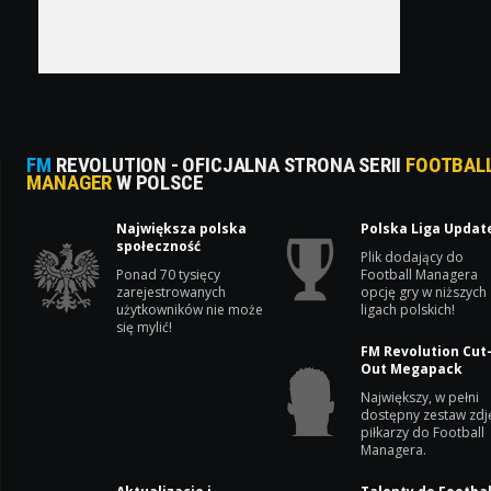
FM
REVOLUTION - OFICJALNA STRONA SERII
FOOTBAL
MANAGER
W POLSCE
Największa polska
Polska Liga Updat
społeczność
Plik dodający do
Ponad 70 tysięcy
Football Managera
zarejestrowanych
opcję gry w niższych
użytkowników nie może
ligach polskich!
się mylić!
FM Revolution Cut
Out Megapack
Największy, w pełni
dostępny zestaw zdj
piłkarzy do Football
Managera.