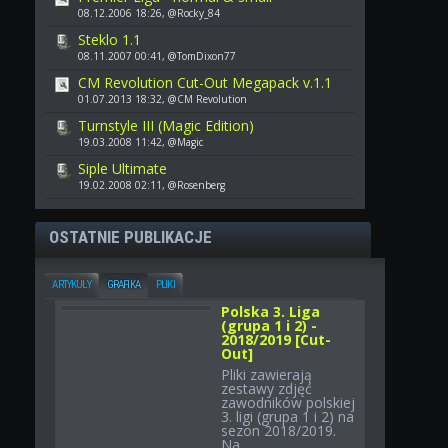
08.12.2006 18:26, @Rocky_84
Steklo 1.1
08.11.2007 00:41, @TomDixon77
CM Revolution Cut-Out Megapack v.1.1
01.07.2013 18:32, @CM Revolution
Turnstyle III (Magic Edition)
19.03.2008 11:42, @Magic
Siple Ultimate
19.02.2008 02:11, @Rosenberg
OSTATNIE PUBLIKACJE
ARTYKUŁY
GRAFIKA
PLIKI
Polska 3. Liga
(grupa 1 i 2) -
2018/2019 [Cut-
Out]
Pliki zawierają
zestawy zdjęć
zawodników polskiej
3. ligi (grupa 1 i 2) na
sezon 2018/2019.
Na...