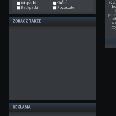
rów
Kitspacki
Skórki
Je
Backpacki
Pozostałe
popr
pod
ZOBACZ TAKŻE
34 
cz
REKLAMA