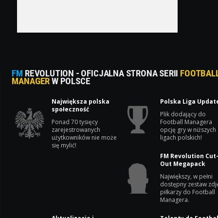
FM
REVOLUTION - OFICJALNA STRONA SERII
FOOTBAL
MANAGER
W POLSCE
Największa polska
Polska Liga Updat
społeczność
Plik dodający do
Ponad 70 tysięcy
Football Managera
zarejestrowanych
opcję gry w niższych
użytkowników nie może
ligach polskich!
się mylić!
FM Revolution Cut
Out Megapack
Największy, w pełni
dostępny zestaw zdj
piłkarzy do Football
Managera.