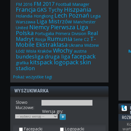
FM 2017
FM 2016
Football Manager
Francja
Hiszpania
GKS Tychy
Lech Poznań
Holandia
Hongkong
Legia
Liga Mistrzów
Warszawa
Manchester
Niemcy
Pierwsza Liga
United
Polska
Real
Portugalia
Primera Division
Rumunia
T-
Madryt
Rosja
Serie C2
Mobile Ekstraklasa
Ukraina
Widzew
Włochy
Łódź
Wisła Kraków
austria
facepack
bundesliga
druga liga
kitspack
logopack
skin
grafika
stadion
Pokaż
wszystkie
tagi
WYSZUKIWARKA
Slowo
kluczowe:
Wersja gry:
ROZB
Ko
Facepacki
Logopacki
wart