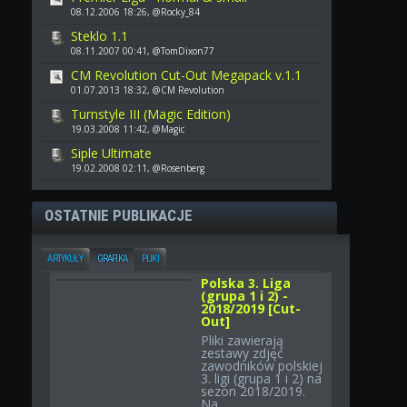
08.12.2006 18:26, @Rocky_84
Steklo 1.1
08.11.2007 00:41, @TomDixon77
CM Revolution Cut-Out Megapack v.1.1
01.07.2013 18:32, @CM Revolution
Turnstyle III (Magic Edition)
19.03.2008 11:42, @Magic
Siple Ultimate
19.02.2008 02:11, @Rosenberg
OSTATNIE PUBLIKACJE
ARTYKUŁY
GRAFIKA
PLIKI
Polska 3. Liga
(grupa 1 i 2) -
2018/2019 [Cut-
Out]
Pliki zawierają
zestawy zdjęć
zawodników polskiej
3. ligi (grupa 1 i 2) na
sezon 2018/2019.
Na...