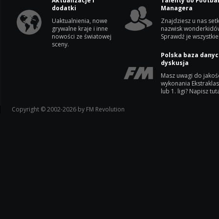
Aktualizacje i
Talenty do Footbal
dodatki
Managera
Uaktualnienia, nowe
Znajdziesz u nas setk
grywalne kraje i inne
nazwisk wonderkidó
nowości ze światowej
Sprawdź je wszystkie
sceny.
Polska baza danyc
dyskusja
Masz uwagi do jakoś
wykonania Ekstrakla
lub 1. ligi? Napisz tuta
Copyright © 2002-2026 by FM Revolution