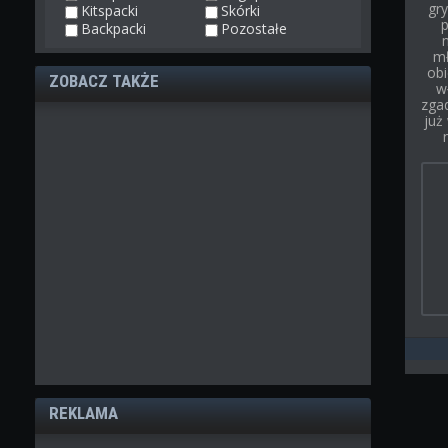
gry
Kitspacki
Skórki
p
Backpacki
Pozostałe
mł
obi
ZOBACZ TAKŻE
w
zgad
już
REKLAMA