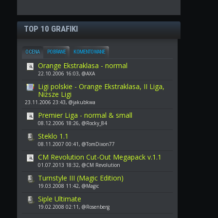
TOP 10 GRAFIKI
OCENA
POBRANE
KOMENTOWANE
Orange Ekstraklasa - normal
22.10.2006 16:03, @AXA
Ligi polskie - Orange Ekstraklasa, II Liga,
Niższe Ligi
23.11.2006 23:43, @jakubkwa
Premier Liga - normal & small
08.12.2006 18:26, @Rocky_84
Steklo 1.1
08.11.2007 00:41, @TomDixon77
CM Revolution Cut-Out Megapack v.1.1
01.07.2013 18:32, @CM Revolution
Turnstyle III (Magic Edition)
19.03.2008 11:42, @Magic
Siple Ultimate
19.02.2008 02:11, @Rosenberg