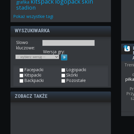
kitspack
logopack
skin
grafika
stadion
Pokaż
wszystkie
tagi
WYSZUKIWARKA
Slowo
kluczowe:
Wersja gry:
Tren
Facepacki
Logopacki
Kitspacki
Skórki
piłk
Backpacki
Pozostałe
Pr
Przy
ZOBACZ TAKŻE
s