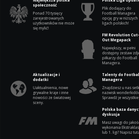
Największa polska
Polska Liga Updat
społeczność
Plik dodający do
Ponad 70 tysięcy
Football Managera
zarejestrowanych
opcję gry w niższych
użytkowników nie może
ligach polskich!
się mylić!
FM Revolution Cut
Out Megapack
Największy, w pełni
dostępny zestaw zdj
piłkarzy do Football
Managera.
Aktualizacje i
Talenty do Footbal
dodatki
Managera
Uaktualnienia, nowe
Znajdziesz u nas setk
grywalne kraje i inne
nazwisk wonderkidó
nowości ze światowej
Sprawdź je wszystkie
sceny.
Polska baza danyc
dyskusja
Masz uwagi do jakoś
wykonania Ekstrakla
lub 1. ligi? Napisz tuta