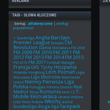
REKLAMA
ZA 
TAGI - SŁOWA KLUCZOWE
Sortuj:
alfabetycznie
|
według
popularności
Anglia
Barclays
1. Bundesliga
Premier League
CM
Brazylia
Revolution
Dania
Ekstraklasa
FM 2008
FM 2009
FM 2010
FM 2011
FM
2012
FM 2013
FM 2014
FM 2015
FM 2017
FM 2016
Football Manager
Francja
Hiszpania
GKS Tychy
Lech Poznań
Holandia
Hongkong
Legia
Liga Mistrzów
Warszawa
Manchester
Niemcy
Pierwsza Liga
United
Polska
Real
Portugalia
Primera Division
Rumunia
T-
Madryt
Rosja
Serie C2
Mobile Ekstraklasa
Ukraina
Widzew
Włochy
Łódź
Wisła Kraków
austria
facepack
bundesliga
druga liga