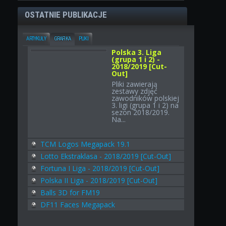
OSTATNIE PUBLIKACJE
ARTYKUŁY
GRAFIKA
PLIKI
Polska 3. Liga
(grupa 1 i 2) -
2018/2019 [Cut-
Out]
Pliki zawierają
zestawy zdjęć
zawodników polskiej
3. ligi (grupa 1 i 2) na
sezon 2018/2019.
Na...
TCM Logos Megapack 19.1
Lotto Ekstraklasa - 2018/2019 [Cut-Out]
Fortuna I Liga - 2018/2019 [Cut-Out]
Polska II Liga - 2018/2019 [Cut-Out]
Balls 3D for FM19
DF11 Faces Megapack