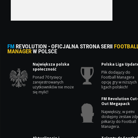
FM
REVOLUTION - OFICJALNA STRONA SERII
FOOTBAL
MANAGER
W POLSCE
Największa polska
Polska Liga Updat
społeczność
Plik dodający do
Ponad 70 tysięcy
Football Managera
zarejestrowanych
opcję gry w niższych
użytkowników nie może
ligach polskich!
się mylić!
FM Revolution Cut
Out Megapack
Największy, w pełni
dostępny zestaw zdj
piłkarzy do Football
Managera.