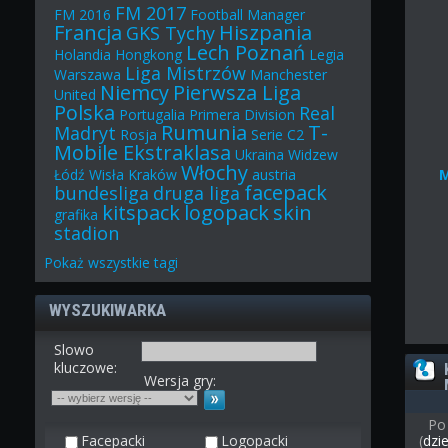
FM 2017
FM 2016
Football Manager
Francja
Hiszpania
GKS Tychy
Lech Poznań
Holandia
Hongkong
Legia
Liga Mistrzów
Warszawa
Manchester
Niemcy
Pierwsza Liga
United
Polska
Real
Portugalia
Primera Division
Rumunia
T-
Madryt
Rosja
Serie C2
Mobile Ekstraklasa
Ukraina
Widzew
Włochy
Łódź
Wisła Kraków
austria
facepack
bundesliga
druga liga
kitspack
logopack
skin
grafika
stadion
Pokaż
wszystkie
tagi
WYSZUKIWARKA
Slowo
kluczowe:
Wersja gry:
Po
Facepacki
Logopacki
(
dzi