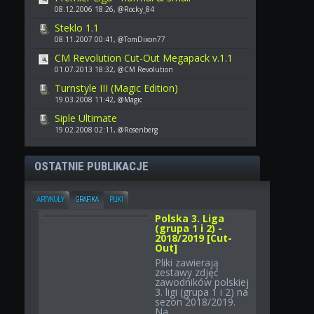
08.12.2006 18:26, @Rocky_84
Steklo 1.1
08.11.2007 00:41, @TomDixon77
CM Revolution Cut-Out Megapack v.1.1
01.07.2013 18:32, @CM Revolution
Turnstyle III (Magic Edition)
19.03.2008 11:42, @Magic
Siple Ultimate
19.02.2008 02:11, @Rosenberg
OSTATNIE PUBLIKACJE
ARTYKUŁY
GRAFIKA
PLIKI
Polska 3. Liga
(grupa 1 i 2) -
2018/2019 [Cut-
Out]
Pliki zawierają
zestawy zdjęć
zawodników polskiej
3. ligi (grupa 1 i 2) na
sezon 2018/2019.
Na...