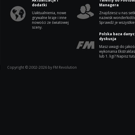
Aktualizacje i
Talenty do Footbal
dodatki
Managera
Uaktualnienia, nowe
Znajdziesz u nas setk
grywalne kraje i inne
nazwisk wonderkidó
nowości ze światowej
Sprawdź je wszystkie
sceny.
Polska baza danyc
dyskusja
Masz uwagi do jakoś
wykonania Ekstrakla
lub 1. ligi? Napisz tuta
Copyright © 2002-2026 by FM Revolution