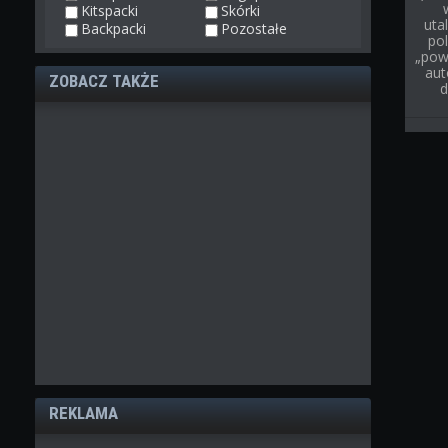
Kitspacki
Skórki
uta
Backpacki
Pozostałe
pol
„pow
aut
ZOBACZ TAKŻE
d
REKLAMA