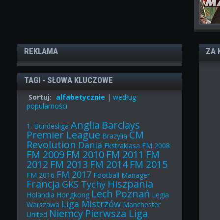
REKLAMA
ZA 
TAGI - SŁOWA KLUCZOWE
Sortuj:
alfabetycznie
|
według
popularności
Anglia
Barclays
1. Bundesliga
Premier League
CM
Brazylia
Revolution
Dania
Ekstraklasa
FM 2008
FM 2009
FM 2010
FM 2011
FM
2012
FM 2013
FM 2014
FM 2015
FM 2017
FM 2016
Football Manager
Francja
Hiszpania
GKS Tychy
Lech Poznań
Holandia
Hongkong
Legia
Liga Mistrzów
Warszawa
Manchester
Niemcy
Pierwsza Liga
United