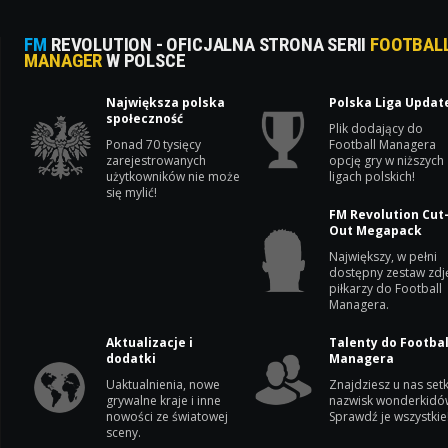
FM
REVOLUTION - OFICJALNA STRONA SERII
FOOTBAL
MANAGER
W POLSCE
Największa polska
Polska Liga Updat
społeczność
Plik dodający do
Ponad 70 tysięcy
Football Managera
zarejestrowanych
opcję gry w niższych
użytkowników nie może
ligach polskich!
się mylić!
FM Revolution Cut
Out Megapack
Największy, w pełni
dostępny zestaw zdj
piłkarzy do Football
Managera.
Aktualizacje i
Talenty do Footbal
dodatki
Managera
Uaktualnienia, nowe
Znajdziesz u nas setk
grywalne kraje i inne
nazwisk wonderkidó
nowości ze światowej
Sprawdź je wszystkie
sceny.