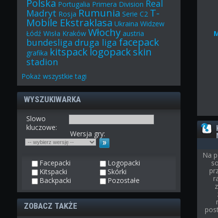
Polska
Real
Portugalia
Primera Division
Rumunia
T-
Madryt
Rosja
Serie C2
Mobile Ekstraklasa
Ukraina
Widzew
Włochy
Łódź
Wisła Kraków
austria
facepack
bundesliga
druga liga
kitspack
logopack
skin
grafika
stadion
Pokaż
wszystkie
tagi
WYSZUKIWARKA
Slowo
kluczowe:
Wersja gry:
Na p
Facepacki
Logopacki
so
pr
Kitspacki
Skórki
r
Backpacki
Pozostałe
ZOBACZ TAKŻE
post