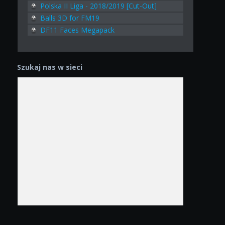
Polska II Liga - 2018/2019 [Cut-Out]
Balls 3D for FM19
DF11 Faces Megapack
Szukaj nas w sieci