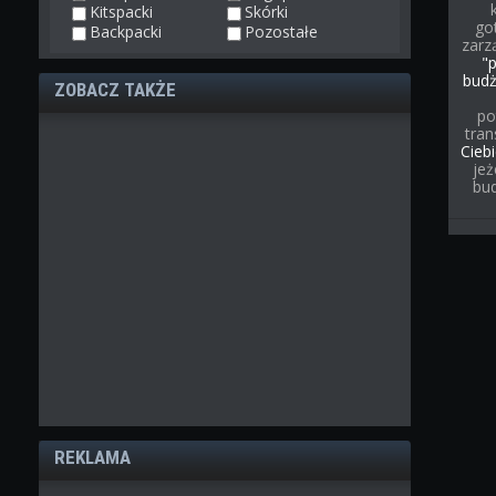
Kitspacki
Skórki
go
Backpacki
Pozostałe
zarz
"
bud
ZOBACZ TAKŻE
po
tran
Cieb
jeż
bu
REKLAMA