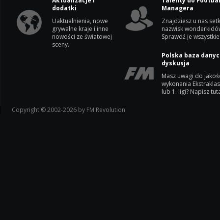
Aktualizacje i
Talenty do Footbal
dodatki
Managera
Uaktualnienia, nowe
Znajdziesz u nas setk
grywalne kraje i inne
nazwisk wonderkidó
nowości ze światowej
Sprawdź je wszystkie
sceny.
Polska baza danyc
dyskusja
Masz uwagi do jakoś
wykonania Ekstrakla
lub 1. ligi? Napisz tuta
Copyright © 2002-2026 by FM Revolution