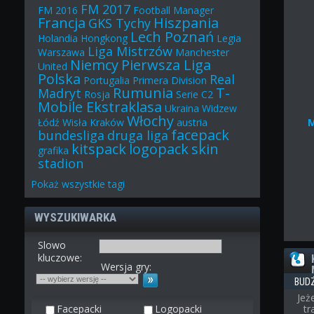
FM 2017
FM 2016
Football Manager
Francja
Hiszpania
GKS Tychy
Lech Poznań
Holandia
Hongkong
Legia
Liga Mistrzów
Warszawa
Manchester
Niemcy
Pierwsza Liga
United
Polska
Real
Portugalia
Primera Division
Rumunia
T-
Madryt
Rosja
Serie C2
Mobile Ekstraklasa
Ukraina
Widzew
Włochy
Łódź
Wisła Kraków
austria
facepack
bundesliga
druga liga
kitspack
logopack
skin
grafika
stadion
Pokaż
wszystkie
tagi
WYSZUKIWARKA
Slowo
kluczowe:
Wersja gry:
BUD
Jeż
Facepacki
Logopacki
t