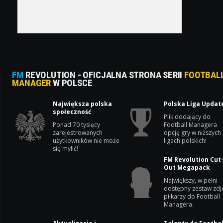
FM
REVOLUTION - OFICJALNA STRONA SERII
FOOTBAL
MANAGER
W POLSCE
Największa polska
Polska Liga Updat
społeczność
Plik dodający do
Ponad 70 tysięcy
Football Managera
zarejestrowanych
opcję gry w niższych
użytkowników nie może
ligach polskich!
się mylić!
FM Revolution Cut
Out Megapack
Największy, w pełni
dostępny zestaw zdj
piłkarzy do Football
Managera.