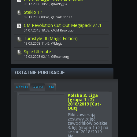
08.12.2006 18:26, @Rocky_84
Steklo 1.1
08.11.2007 00:41, @TomDixon77
CM Revolution Cut-Out Megapack v.1.1
01.07.2013 18:32, @CM Revolution
Turnstyle III (Magic Edition)
19.03.2008 11:42, @Magic
Siple Ultimate
19.02.2008 02:11, @Rosenberg
OSTATNIE PUBLIKACJE
ARTYKUŁY
GRAFIKA
PLIKI
Polska 3. Liga
(grupa 1 i 2) -
2018/2019 [Cut-
Out]
Pliki zawierają
zestawy zdjęć
zawodników polskiej
3. ligi (grupa 1 i 2) na
sezon 2018/2019.
Na...