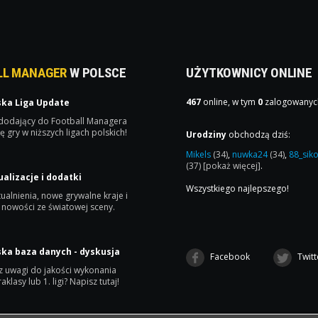
LL MANAGER
W POLSCE
UŻYTKOWNICY ONLINE
467
online, w tym
0
zalogowanyc
ska Liga Update
 dodający do Football Managera
ę gry w niższych ligach polskich!
Urodziny
obchodzą dziś:
Mikels
(34)
,
nuwka24
(34)
,
88_sik
(37)
[pokaż więcej]
.
ualizacje i dodatki
Wszystkiego najlepszego!
ualnienia, nowe grywalne kraje i
 nowości ze światowej sceny.
ska baza danych - dyskusja
Facebook
Twitt
 uwagi do jakości wykonania
raklasy lub 1. ligi? Napisz tutaj!