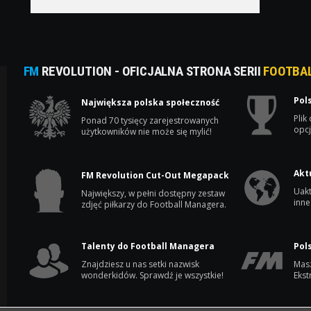
FM
REVOLUTION - OFICJALNA STRONA SERII
FOOTBA
Pol
Największa polska społeczność
Plik
Ponad 70 tysięcy zarejestrowanych
opcj
użytkowników nie może się mylić!
Akt
FM Revolution Cut-Out Megapack
Uakt
Największy, w pełni dostępny zestaw
inne
zdjęć piłkarzy do Football Managera.
Talenty do Football Managera
Pol
Znajdziesz u nas setki nazwisk
Masz
wonderkidów. Sprawdź je wszystkie!
Ekst