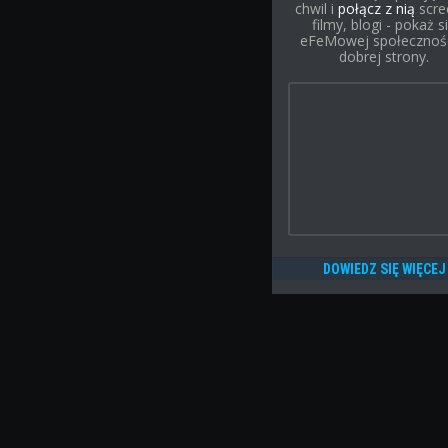
chwil i
połącz z nią
scre
filmy, blogi - pokaż s
eFeMowej społecznośc
dobrej strony.
DOWIEDZ SIĘ WIĘCEJ