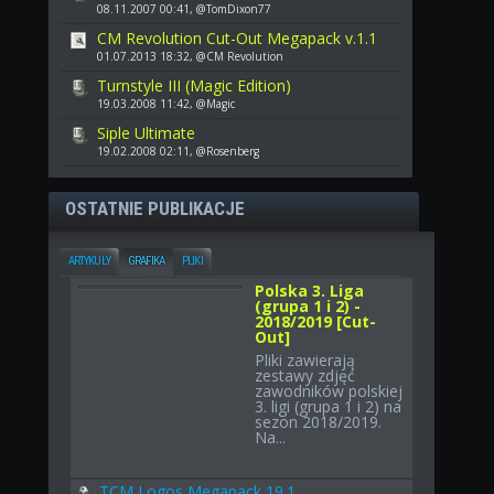
08.11.2007 00:41, @TomDixon77
CM Revolution Cut-Out Megapack v.1.1
01.07.2013 18:32, @CM Revolution
Turnstyle III (Magic Edition)
19.03.2008 11:42, @Magic
Siple Ultimate
19.02.2008 02:11, @Rosenberg
OSTATNIE PUBLIKACJE
ARTYKUŁY
GRAFIKA
PLIKI
Polska 3. Liga
(grupa 1 i 2) -
2018/2019 [Cut-
Out]
Pliki zawierają
zestawy zdjęć
zawodników polskiej
3. ligi (grupa 1 i 2) na
sezon 2018/2019.
Na...
TCM Logos Megapack 19.1