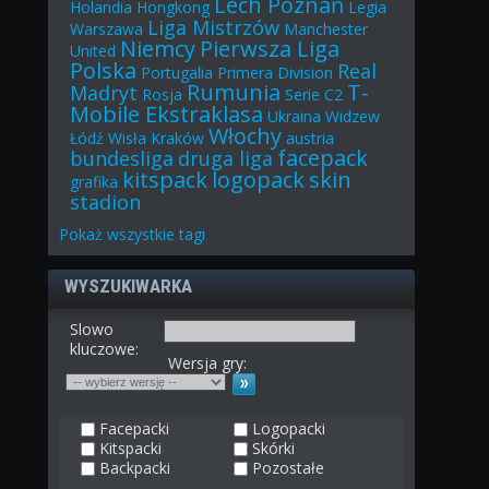
Lech Poznań
Holandia
Hongkong
Legia
Liga Mistrzów
Warszawa
Manchester
Niemcy
Pierwsza Liga
United
Polska
Real
Portugalia
Primera Division
Rumunia
T-
Madryt
Rosja
Serie C2
Mobile Ekstraklasa
Ukraina
Widzew
Włochy
Łódź
Wisła Kraków
austria
facepack
bundesliga
druga liga
kitspack
logopack
skin
grafika
stadion
Pokaż
wszystkie
tagi
WYSZUKIWARKA
Slowo
kluczowe:
Wersja gry:
Facepacki
Logopacki
Kitspacki
Skórki
Backpacki
Pozostałe