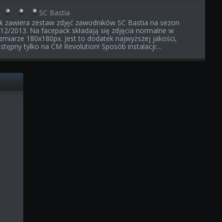
SC Bastia
ik zawiera zestaw zdjęć zawodników SC Bastia na sezon
12/2013. Na facepack składają się zdjęcia normalne w
zmiarze 180x180px. Jest to dodatek najwyższej jakości,
stępny tylko na CM Revolution! Sposób instalacji:...