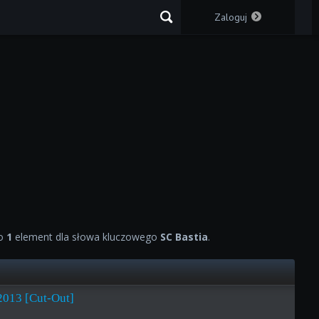
Zaloguj
no
1
element dla słowa kluczowego
SC Bastia
.
2013 [Cut-Out]