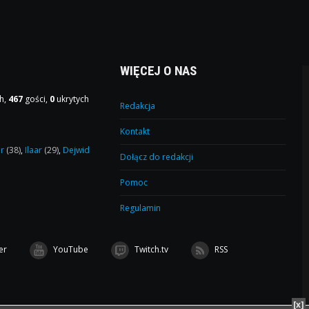
WIĘCEJ O NAS
h,
467
gości,
0
ukrytych
Redakcja
Kontakt
or
(38)
,
Ilaar
(29)
,
Dejwid
Dołącz do redakcji
Pomoc
Regulamin
er
YouTube
Twitch.tv
RSS
[x]