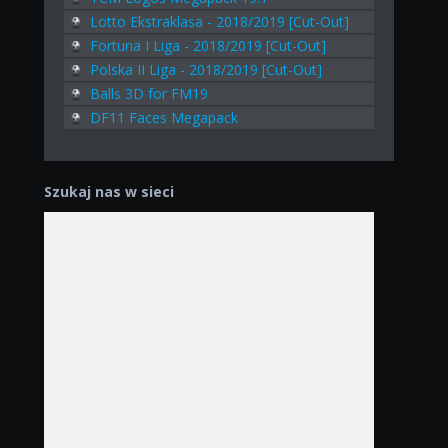
Lotto Ekstraklasa - 2018/2019 [Cut-Out]
Fortuna I Liga - 2018/2019 [Cut-Out]
Polska II Liga - 2018/2019 [Cut-Out]
Balls 3D for FM19
DF11 Faces Megapack
Szukaj nas w sieci