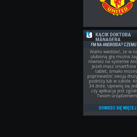
KĄCIK DOKTORA
MANAGERA
FM NA ANDROIDA? CZEMU 
Warto wiedzieć, że w n
ulubioną grę można za
również na systemie And
Jeżeli masz smartfona 
tablet, śmiało może
poprowadzić swoją druż
podróży lub w szkole. K
34 złote. Upewnij się je
czy aplikacja jest zgod
Twoim urządzeniem
DOWIEDZ SIĘ WIĘCEJ