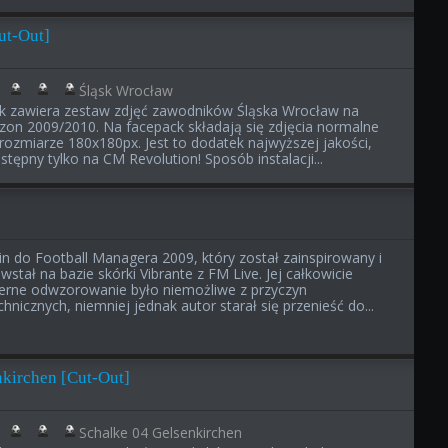
ut-Out]
Śląsk Wrocław
ik zawiera zestaw zdjęć zawodników Śląska Wrocław na
zon 2009/2010. Na facepack składają się zdjęcia normalne
rozmiarze 180x180px. Jest to dodatek najwyższej jakości,
stępny tylko na CM Revolution! Sposób instalacji...
in do Football Managera 2009, który został zainspirowany i
wstał na bazie skórki Vibrante z FM Live. Jej całkowicie
erne odwzorowanie było niemożliwe z przyczyn
chnicznych, niemniej jednak autor starał się przenieść do...
nkirchen [Cut-Out]
Schalke 04 Gelsenkirchen