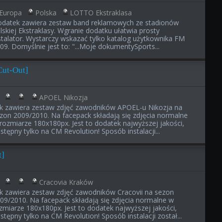
Europa
Polska
LOTTO Ekstraklasa
datek zawiera zestaw band reklamowych ze stadionów
lskiej Ekstraklasy. Wgranie dodatku ułatwia prosty
stalator. Wystarczy wskazać tylko katalog użytkownika FM
09. Domyślnie jest to: "...Moje dokumentySports...
Cut-Out]
APOEL Nikozja
ik zawiera zestaw zdjęć zawodników APOEL-u Nikozja na
zon 2009/2010. Na facepack składają się zdjęcia normalne
rozmiarze 180x180px. Jest to dodatek najwyższej jakości,
stępny tylko na CM Revolution! Sposób instalacji...
t]
Cracovia Kraków
ik zawiera zestaw zdjęć zawodników Cracovii na sezon
09/2010. Na facepack składają się zdjęcia normalne w
zmiarze 180x180px. Jest to dodatek najwyższej jakości,
stępny tylko na CM Revolution! Sposób instalacji został...