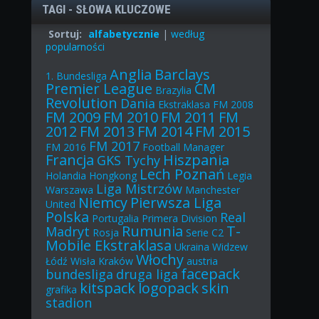
TAGI - SŁOWA KLUCZOWE
Sortuj:
alfabetycznie
|
według
popularności
Anglia
Barclays
1. Bundesliga
Premier League
CM
Brazylia
Revolution
Dania
Ekstraklasa
FM 2008
FM 2009
FM 2010
FM 2011
FM
2012
FM 2013
FM 2014
FM 2015
FM 2017
FM 2016
Football Manager
Francja
Hiszpania
GKS Tychy
Lech Poznań
Holandia
Hongkong
Legia
Liga Mistrzów
Warszawa
Manchester
Niemcy
Pierwsza Liga
United
Polska
Real
Portugalia
Primera Division
Rumunia
T-
Madryt
Rosja
Serie C2
Mobile Ekstraklasa
Ukraina
Widzew
Włochy
Łódź
Wisła Kraków
austria
facepack
bundesliga
druga liga
kitspack
logopack
skin
grafika
stadion