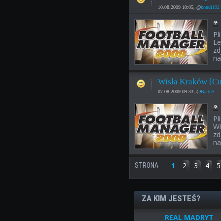
10.08.2009 10:05, @
kondi192
Pl
Le
zd
na
Wisła Kraków [Cu
07.08.2009 09:33, @
BartuS
Pl
Wi
zd
na
1
2
3
4
5
STRONA
ZA KIM JESTEŚ?
REAL MADRYT