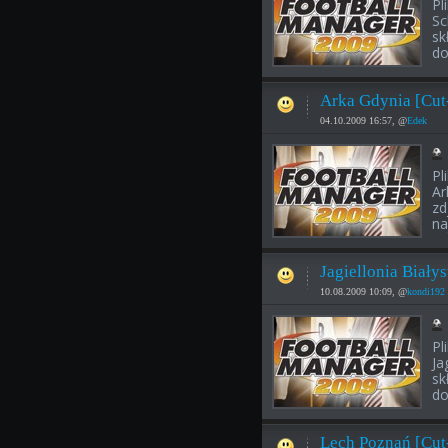
Pl
Sc
sk
do
Arka Gdynia [Cut
04.10.2009 16:57, @
Edek
Pl
Ar
zd
na
Jagiellonia Biały
10.08.2009 10:09, @
kondi192
Pl
Ja
sk
do
Lech Poznań [Cut