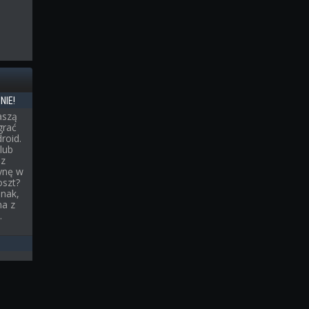
NIE!
aszą
grać
roid.
lub
sz
ynę w
oszt?
dnak,
na z
.