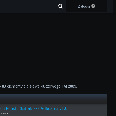
Zaloguj
o
83
elementy dla słowa kluczowego
FM 2009
.
on Polish Ekstraklasa Adboards v1.0
& BartuS