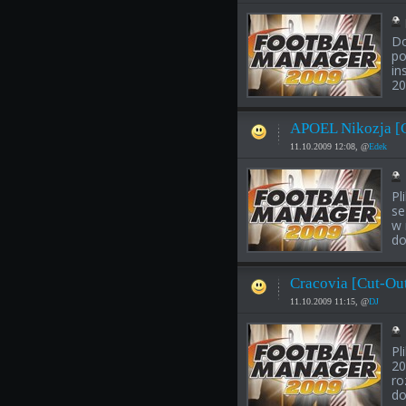
Do
po
in
20
APOEL Nikozja [
11.10.2009 12:08, @
Edek
Pl
se
w 
do
Cracovia [Cut-Ou
11.10.2009 11:15, @
DJ
Pl
20
ro
do