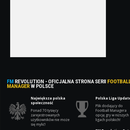
FM
REVOLUTION - OFICJALNA STRONA SERII
FOOTBAL
MANAGER
W POLSCE
Największa polska
Polska Liga Updat
społeczność
Plik dodający do
Ponad 70 tysięcy
Football Managera
zarejestrowanych
opcję gry w niższych
użytkowników nie może
ligach polskich!
się mylić!