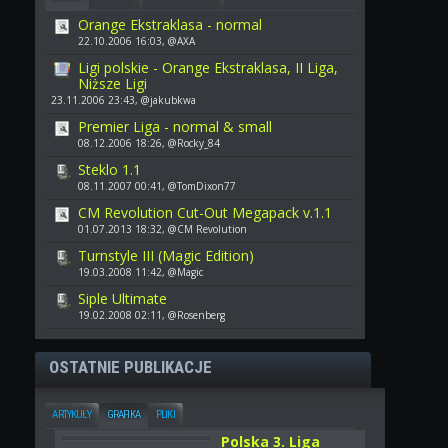
Orange Ekstraklasa - normal
22.10.2006 16:03, @AXA
Ligi polskie - Orange Ekstraklasa, II Liga,
Niższe Ligi
23.11.2006 23:43, @jakubkwa
Premier Liga - normal & small
08.12.2006 18:26, @Rocky_84
Steklo 1.1
08.11.2007 00:41, @TomDixon77
CM Revolution Cut-Out Megapack v.1.1
01.07.2013 18:32, @CM Revolution
Turnstyle III (Magic Edition)
19.03.2008 11:42, @Magic
Siple Ultimate
19.02.2008 02:11, @Rosenberg
OSTATNIE PUBLIKACJE
ARTYKUŁY
GRAFIKA
PLIKI
Polska 3. Liga