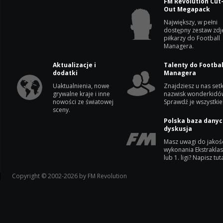
FM Revolution Cut
Out Megapack
Największy, w pełni
dostępny zestaw zdj
piłkarzy do Football
Managera.
Aktualizacje i
Talenty do Footbal
dodatki
Managera
Uaktualnienia, nowe
Znajdziesz u nas setk
grywalne kraje i inne
nazwisk wonderkidó
nowości ze światowej
Sprawdź je wszystkie
sceny.
Polska baza danyc
dyskusja
Masz uwagi do jakoś
wykonania Ekstrakla
lub 1. ligi? Napisz tuta
Copyright © 2002-2026 by FM Revolution