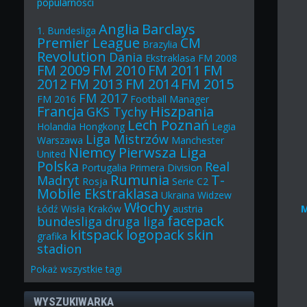
popularności
Anglia
Barclays
1. Bundesliga
Premier League
CM
Brazylia
Revolution
Dania
Ekstraklasa
FM 2008
FM 2009
FM 2010
FM 2011
FM
2012
FM 2013
FM 2014
FM 2015
FM 2017
FM 2016
Football Manager
Francja
Hiszpania
GKS Tychy
Lech Poznań
Holandia
Hongkong
Legia
Liga Mistrzów
Warszawa
Manchester
Niemcy
Pierwsza Liga
United
Polska
Real
Portugalia
Primera Division
Rumunia
T-
Madryt
Rosja
Serie C2
Mobile Ekstraklasa
Ukraina
Widzew
Włochy
Łódź
Wisła Kraków
austria
facepack
bundesliga
druga liga
kitspack
logopack
skin
grafika
stadion
Pokaż
wszystkie
tagi
WYSZUKIWARKA