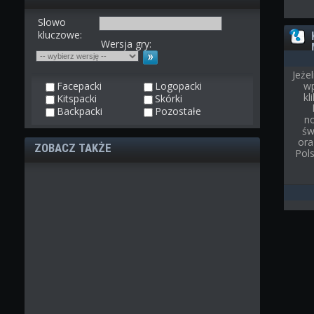
Slowo
kluczowe:
Wersja gry:
Jeże
Facepacki
Logopacki
wp
kl
Kitspacki
Skórki
Backpacki
Pozostałe
n
św
ora
ZOBACZ TAKŻE
Pol