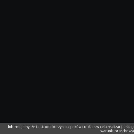
Informujemy, że ta strona korzysta z plików cookies w celu realizacji usług
warunki przechowyw