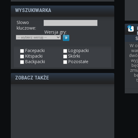
WYSZUKIWARKA
Slowo
kluczowe:
Wersja gry:
S
W o
Facepacki
Logopacki
war
dwóc
Kitspacki
Skórki
wyj
Backpacki
Pozostałe
bę
zmi
b
ZOBACZ TAKŻE