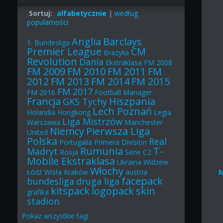
Sortuj:
alfabetycznie
|
według
popularności
Anglia
Barclays
1. Bundesliga
Premier League
CM
Brazylia
Revolution
Dania
Ekstraklasa
FM 2008
FM 2009
FM 2010
FM 2011
FM
2012
FM 2013
FM 2014
FM 2015
FM 2017
FM 2016
Football Manager
Francja
Hiszpania
GKS Tychy
Lech Poznań
Holandia
Hongkong
Legia
Liga Mistrzów
Warszawa
Manchester
Niemcy
Pierwsza Liga
United
Polska
Real
Portugalia
Primera Division
Rumunia
T-
Madryt
Rosja
Serie C2
Mobile Ekstraklasa
Ukraina
Widzew
Włochy
Łódź
Wisła Kraków
austria
facepack
bundesliga
druga liga
kitspack
logopack
skin
grafika
stadion
Pokaż
wszystkie
tagi