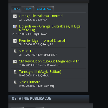
OCENA
POBRANE
KOMENTOWANE
Orange Ekstraklasa - normal
22.10.2006 16:03, @AXA
Ligi polskie - Orange Ekstraklasa, II Liga,
Niższe Ligi
23.11.2006 23:43, @jakubkwa
Premier Liga - normal & small
08.12.2006 18:26, @Rocky_84
Steklo 1.1
08.11.2007 00:41, @TomDixon77
CM Revolution Cut-Out Megapack v.1.1
01.07.2013 18:32, @CM Revolution
Turnstyle III (Magic Edition)
19.03.2008 11:42, @Magic
Siple Ultimate
19.02.2008 02:11, @Rosenberg
OSTATNIE PUBLIKACJE