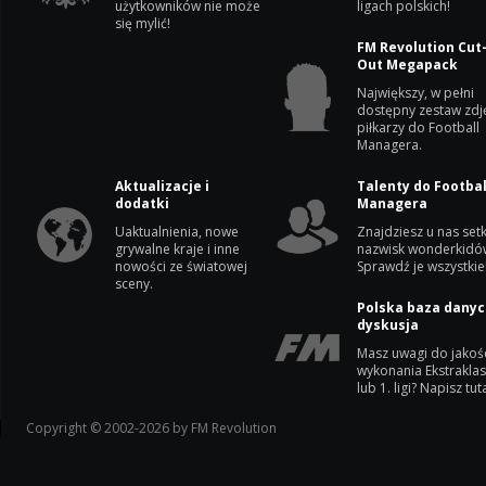
użytkowników nie może
ligach polskich!
się mylić!
FM Revolution Cut
Out Megapack
Największy, w pełni
dostępny zestaw zdj
piłkarzy do Football
Managera.
Aktualizacje i
Talenty do Footbal
dodatki
Managera
Uaktualnienia, nowe
Znajdziesz u nas setk
grywalne kraje i inne
nazwisk wonderkidó
nowości ze światowej
Sprawdź je wszystkie
sceny.
Polska baza danyc
dyskusja
Masz uwagi do jakoś
wykonania Ekstrakla
lub 1. ligi? Napisz tuta
Copyright © 2002-2026 by FM Revolution