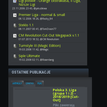
Ligi polskie - Orange Ekstraklasa, II Liga,
Niższe Ligi
23.11.2006 23:43, @jakubkwa
Premier Liga - normal & small
08.12.2006 18:26, @Rocky_84
Steklo 1.1
08.11.2007 00:41, @TomDixon77
CM Revolution Cut-Out Megapack v.1.1
01.07.2013 18:32, @CM Revolution
Turnstyle III (Magic Edition)
19.03.2008 11:42, @Magic
Siple Ultimate
19.02.2008 02:11, @Rosenberg
OSTATNIE PUBLIKACJE
ARTYKUŁY
GRAFIKA
PLIKI
Polska 3. Liga
(grupa 1 i 2) -
2018/2019 [Cut-
Out]
Pliki zawierają