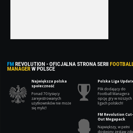
FM
REVOLUTION - OFICJALNA STRONA SERII
FOOTBAL
MANAGER
W POLSCE
Największa polska
Polska Liga Updat
społeczność
Plik dodający do
Ponad 70 tysięcy
Football Managera
zarejestrowanych
opcję gry w niższych
użytkowników nie może
ligach polskich!
się mylić!
FM Revolution Cut
Out Megapack
Największy, w pełni
dostępny zestaw zdj