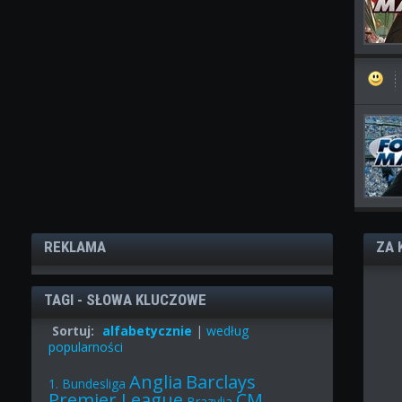
REKLAMA
ZA 
TAGI - SŁOWA KLUCZOWE
Sortuj:
alfabetycznie
|
według
popularności
Anglia
Barclays
1. Bundesliga
Premier League
CM
Brazylia