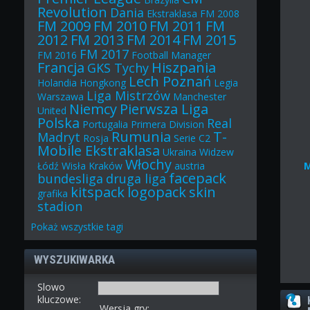
Revolution
Dania
Ekstraklasa
FM 2008
FM 2009
FM 2010
FM 2011
FM
2012
FM 2013
FM 2014
FM 2015
FM 2017
FM 2016
Football Manager
Francja
Hiszpania
GKS Tychy
Lech Poznań
Holandia
Hongkong
Legia
Liga Mistrzów
Warszawa
Manchester
Niemcy
Pierwsza Liga
United
Polska
Real
Portugalia
Primera Division
Rumunia
T-
Madryt
Rosja
Serie C2
Mobile Ekstraklasa
Ukraina
Widzew
Włochy
Łódź
Wisła Kraków
austria
facepack
bundesliga
druga liga
kitspack
logopack
skin
grafika
stadion
Pokaż
wszystkie
tagi
WYSZUKIWARKA
Slowo
kluczowe:
Wersja gry: