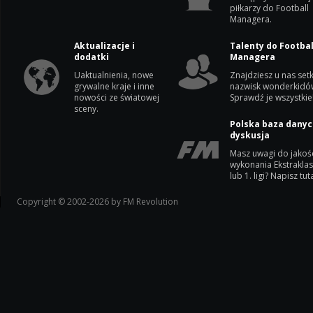
piłkarzy do Football
Managera.
Aktualizacje i
Talenty do Footbal
dodatki
Managera
Uaktualnienia, nowe
Znajdziesz u nas setk
grywalne kraje i inne
nazwisk wonderkidó
nowości ze światowej
Sprawdź je wszystkie
sceny.
Polska baza danyc
dyskusja
Masz uwagi do jakoś
wykonania Ekstrakla
lub 1. ligi? Napisz tuta
Copyright © 2002-2026 by FM Revolution