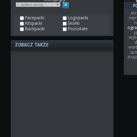
P
Jeż
Facepacki
Logopacki
rep
Kitspacki
Skórki
ogra
Backpacki
Pozostałe
j
wyb
d
ZOBACZ TAKŻE
wart
spo
znaj