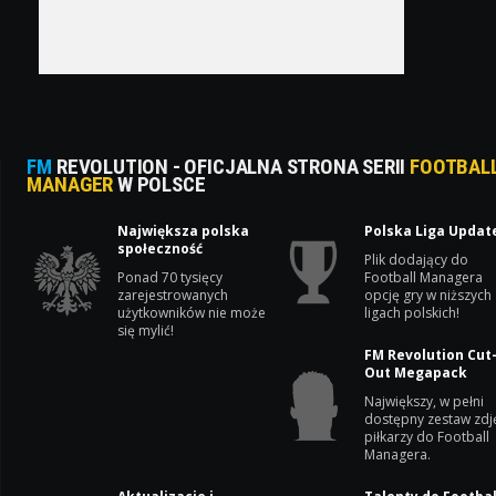
FM
REVOLUTION - OFICJALNA STRONA SERII
FOOTBAL
MANAGER
W POLSCE
Największa polska
Polska Liga Updat
społeczność
Plik dodający do
Ponad 70 tysięcy
Football Managera
zarejestrowanych
opcję gry w niższych
użytkowników nie może
ligach polskich!
się mylić!
FM Revolution Cut
Out Megapack
Największy, w pełni
dostępny zestaw zdj
piłkarzy do Football
Managera.