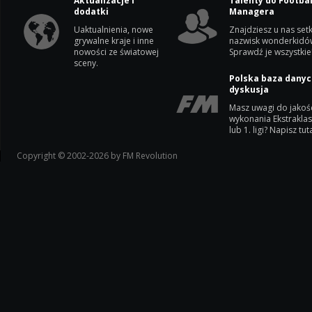
Aktualizacje i
Talenty do Footbal
dodatki
Managera
Uaktualnienia, nowe
Znajdziesz u nas setk
grywalne kraje i inne
nazwisk wonderkidó
nowości ze światowej
Sprawdź je wszystkie
sceny.
Polska baza danyc
dyskusja
Masz uwagi do jakoś
wykonania Ekstrakla
lub 1. ligi? Napisz tuta
Copyright © 2002-2026 by FM Revolution