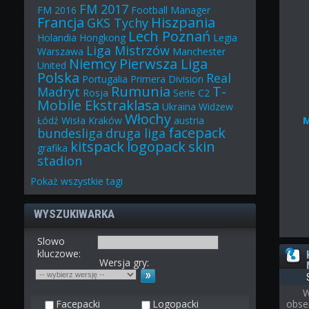
FM 2017
FM 2016
Football Manager
Francja
Hiszpania
GKS Tychy
Lech Poznań
Holandia
Hongkong
Legia
Liga Mistrzów
Warszawa
Manchester
Niemcy
Pierwsza Liga
United
Polska
Real
Portugalia
Primera Division
Rumunia
T-
Madryt
Rosja
Serie C2
Mobile Ekstraklasa
Ukraina
Widzew
Włochy
Łódź
Wisła Kraków
austria
facepack
bundesliga
druga liga
kitspack
logopack
skin
grafika
stadion
Pokaż
wszystkie
tagi
WYSZUKIWARKA
Slowo
kluczowe:
Wersja gry:
W
Facepacki
Logopacki
obse