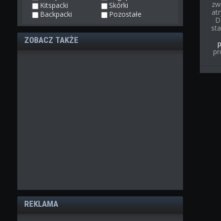
zw
Kitspacki
Skórki
at
Backpacki
Pozostałe
D
st
ZOBACZ TAKŻE
pr
REKLAMA