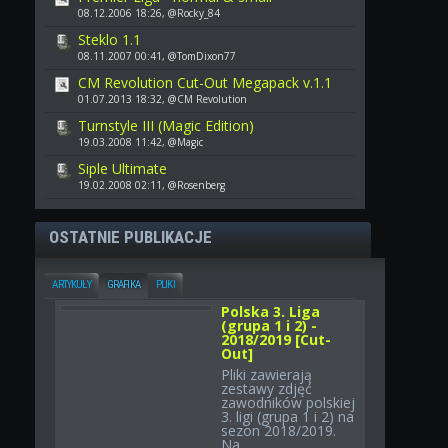
08.12.2006 18:26, @Rocky_84
Steklo 1.1
08.11.2007 00:41, @TomDixon77
CM Revolution Cut-Out Megapack v.1.1
01.07.2013 18:32, @CM Revolution
Turnstyle III (Magic Edition)
19.03.2008 11:42, @Magic
Siple Ultimate
19.02.2008 02:11, @Rosenberg
OSTATNIE PUBLIKACJE
ARTYKUŁY
GRAFIKA
PLIKI
Polska 3. Liga
(grupa 1 i 2) -
2018/2019 [Cut-
Out]
Pliki zawierają
zestawy zdjęć
zawodników polskiej
3. ligi (grupa 1 i 2) na
sezon 2018/2019.
Na...