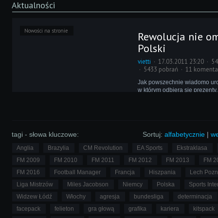
Aktualności
Nowości na stronie
Rewolucja nie om
Polski
vietti
17.03.2011 23:20
54
5433 pobrań
11 komenta
Jak powszechnie wiadomo uro
w którym odbiera się prezenty,
ogół jest się w centrum zaint
nas jest inaczej - z okazji swo
sprawiamy niespodzianki Wam
eFeManiacy!
tagi - słowa kluczowe:
Sortuj:
alfabetycznie
|
we
Anglia
Brazylia
CM Revolution
EA Sports
Ekstraklasa
FM 2009
FM 2010
FM 2011
FM 2012
FM 2013
FM 2
FM 2016
Football Manager
Francja
Hiszpania
Lech Poz
Liga Mistrzów
Miles Jacobson
Niemcy
Polska
Sports Inte
Widzew Łódź
Włochy
agresja
bundesliga
determinacja
facepack
felieton
gra głową
grafika
kariera
kitspack