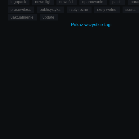
logopack
nowe ligi
nowości
opanowanie
patch
pora
pracowitość
publicystyka
rzuty rożne
rzuty wolne
scena
uaktualnienie
update
Pokaż
wszystkie
tagi