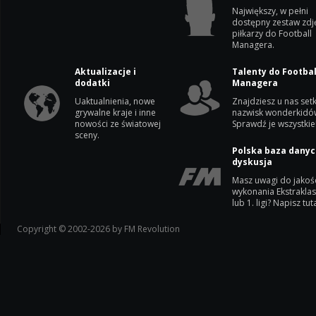
Największy, w pełni
dostępny zestaw zdj
piłkarzy do Football
Managera.
Aktualizacje i
Talenty do Footbal
dodatki
Managera
Uaktualnienia, nowe
Znajdziesz u nas setk
grywalne kraje i inne
nazwisk wonderkidó
nowości ze światowej
Sprawdź je wszystkie
sceny.
Polska baza danyc
dyskusja
Masz uwagi do jakoś
wykonania Ekstrakla
lub 1. ligi? Napisz tuta
Copyright © 2002-2026 by FM Revolution