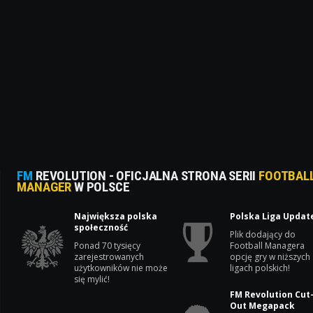
FM
REVOLUTION - OFICJALNA STRONA SERII
FOOTBAL
MANAGER
W POLSCE
Największa polska
Polska Liga Updat
społeczność
Plik dodający do
Ponad 70 tysięcy
Football Managera
zarejestrowanych
opcję gry w niższych
użytkowników nie może
ligach polskich!
się mylić!
FM Revolution Cut
Out Megapack