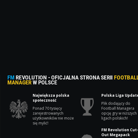
FM
REVOLUTION - OFICJALNA STRONA SERII
FOOTBAL
MANAGER
W POLSCE
Największa polska
Polska Liga Updat
społeczność
Plik dodający do
Ponad 70 tysięcy
Football Managera
zarejestrowanych
opcję gry w niższych
użytkowników nie może
ligach polskich!
się mylić!
FM Revolution Cut
Out Megapack