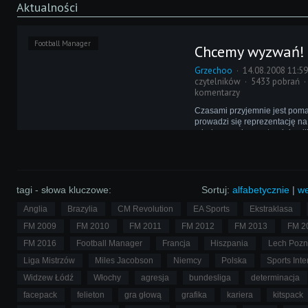
Aktualności
Football Manager
Chcemy wyzwań!
Grzechoo
14.08.2008 11:5
czytelników
5433 pobrań
komentarzy
Czasami przyjemnie jest poma
prowadzi się reprezentację na
międzynarodowym turnieju pił
pryska, gdy dochodzi się do 
przygotowań i eliminacji. A m
rozegrać zawody?
tagi - słowa kluczowe:
Sortuj:
alfabetycznie
|
we
Anglia
Brazylia
CM Revolution
EA Sports
Ekstraklasa
FM 2009
FM 2010
FM 2011
FM 2012
FM 2013
FM 2
FM 2016
Football Manager
Francja
Hiszpania
Lech Poz
Liga Mistrzów
Miles Jacobson
Niemcy
Polska
Sports Inte
Widzew Łódź
Włochy
agresja
bundesliga
determinacja
facepack
felieton
gra głową
grafika
kariera
kitspack