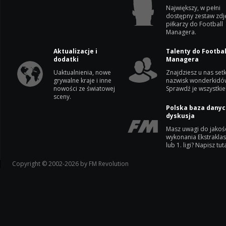
Największy, w pełni
dostępny zestaw zdj
piłkarzy do Football
Managera.
Aktualizacje i
Talenty do Footbal
dodatki
Managera
Uaktualnienia, nowe
Znajdziesz u nas setk
grywalne kraje i inne
nazwisk wonderkidó
nowości ze światowej
Sprawdź je wszystkie
sceny.
Polska baza danyc
dyskusja
Masz uwagi do jakoś
wykonania Ekstrakla
lub 1. ligi? Napisz tuta
Copyright © 2002-2026 by FM Revolution