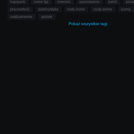
logopack
nowe ligi
nowości
opanowanie
patch
pora
pracowitość
publicystyka
rzuty rożne
rzuty wolne
scena
uaktualnienie
update
Pokaż
wszystkie
tagi