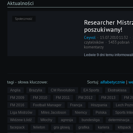
Aktualności
Społeczność
Researcher Mistr
poszukiwany!
Ceyvol
15.07.2010 11:32
czytelników
5433 pobrań
komentarzy
Ledwie 9 dni temu informowal
naborze na researcherów do F
Managera 2011. Lista dostęp
uległa jednak małej zmianie, o
moglibyśmy nie poinformować 
poszukiwany jest bowiem opi
tagi - słowa kluczowe:
Sortuj:
alfabetycznie
|
we
poznańskiego Lecha!
Anglia
Brazylia
CM Revolution
EA Sports
Ekstraklasa
FM 2009
FM 2010
FM 2011
FM 2012
FM 2013
FM 2
FM 2016
Football Manager
Francja
Hiszpania
Lech Poz
Liga Mistrzów
Miles Jacobson
Niemcy
Polska
Sports Inte
Widzew Łódź
Włochy
agresja
bundesliga
determinacja
facepack
felieton
gra głową
grafika
kariera
kitspack