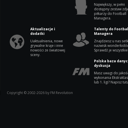
Największy, w pełni
dostępny zestaw zdj
piłkarzy do Football
Managera.
Aktualizacje i
Talenty do Footbal
dodatki
Managera
Uaktualnienia, nowe
Znajdziesz u nas setk
grywalne kraje i inne
nazwisk wonderkidó
nowości ze światowej
Sprawdź je wszystkie
sceny.
Polska baza danyc
dyskusja
Masz uwagi do jakoś
wykonania Ekstrakla
lub 1. ligi? Napisz tuta
Copyright © 2002-2026 by FM Revolution