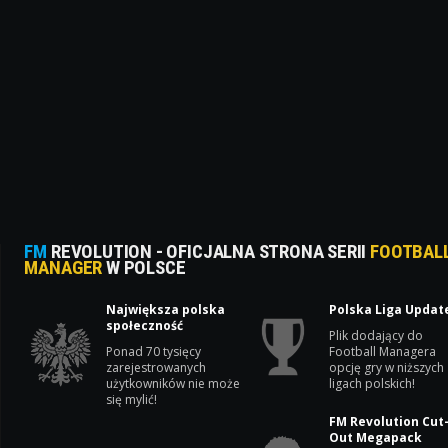
FM
REVOLUTION - OFICJALNA STRONA SERII
FOOTBAL
MANAGER
W POLSCE
Największa polska
Polska Liga Updat
społeczność
Plik dodający do
Ponad 70 tysięcy
Football Managera
zarejestrowanych
opcję gry w niższych
użytkowników nie może
ligach polskich!
się mylić!
FM Revolution Cut
Out Megapack