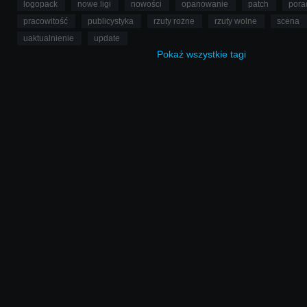
logopack
nowe ligi
nowości
opanowanie
patch
pora
pracowitość
publicystyka
rzuty rożne
rzuty wolne
scena
uaktualnienie
update
Pokaż
wszystkie
tagi