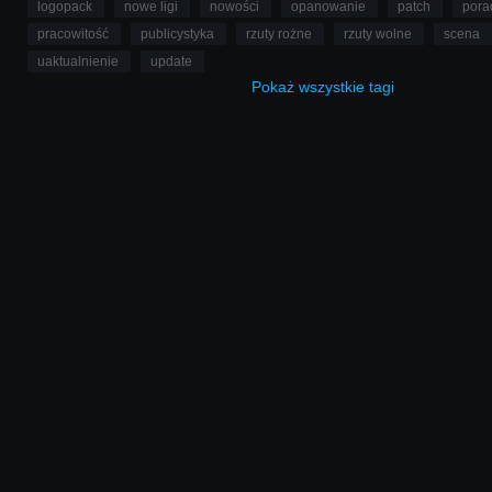
logopack
nowe ligi
nowości
opanowanie
patch
pora
pracowitość
publicystyka
rzuty rożne
rzuty wolne
scena
uaktualnienie
update
Pokaż
wszystkie
tagi