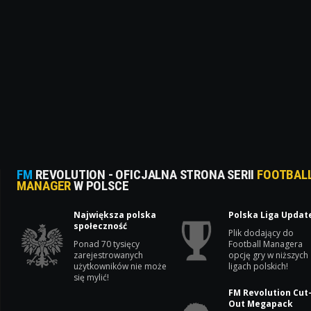
FM
REVOLUTION - OFICJALNA STRONA SERII
FOOTBAL
MANAGER
W POLSCE
Największa polska
Polska Liga Updat
społeczność
Plik dodający do
Ponad 70 tysięcy
Football Managera
zarejestrowanych
opcję gry w niższych
użytkowników nie może
ligach polskich!
się mylić!
FM Revolution Cut
Out Megapack