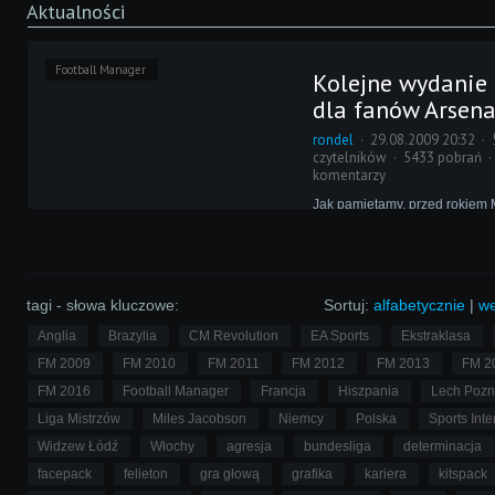
Aktualności
Football Manager
Kolejne wydanie
dla fanów Arsena
rondel
29.08.2009 20:32
czytelników
5433 pobrań
komentarzy
Jak pamiętamy, przed rokiem 
starał się na wszelkie możliw
reklamować grę Sports Interac
standardowych działań posta
współpracę z kilkoma klubami
nich okazał się Arsenal Londy
tagi - słowa kluczowe:
Sortuj:
alfabetycznie
|
we
Anglia
Brazylia
CM Revolution
EA Sports
Ekstraklasa
FM 2009
FM 2010
FM 2011
FM 2012
FM 2013
FM 2
FM 2016
Football Manager
Francja
Hiszpania
Lech Poz
Liga Mistrzów
Miles Jacobson
Niemcy
Polska
Sports Inte
Widzew Łódź
Włochy
agresja
bundesliga
determinacja
facepack
felieton
gra głową
grafika
kariera
kitspack