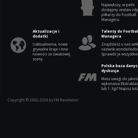
Największy, w pełni
dostępny zestaw zdj
piłkarzy do Football
Managera.
Aktualizacje i
Talenty do Footbal
dodatki
Managera
Uaktualnienia, nowe
Znajdziesz u nas setk
grywalne kraje i inne
nazwisk wonderkidó
nowości ze światowej
Sprawdź je wszystkie
sceny.
Polska baza danyc
dyskusja
Masz uwagi do jakoś
wykonania Ekstrakla
lub 1. ligi? Napisz tuta
Copyright © 2002-2026 by FM Revolution