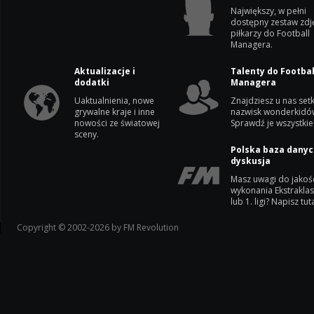
Największy, w pełni
dostępny zestaw zdj
piłkarzy do Football
Managera.
Aktualizacje i
Talenty do Footbal
dodatki
Managera
Uaktualnienia, nowe
Znajdziesz u nas setk
grywalne kraje i inne
nazwisk wonderkidó
nowości ze światowej
Sprawdź je wszystkie
sceny.
Polska baza danyc
dyskusja
Masz uwagi do jakoś
wykonania Ekstrakla
lub 1. ligi? Napisz tuta
Copyright © 2002-2026 by FM Revolution