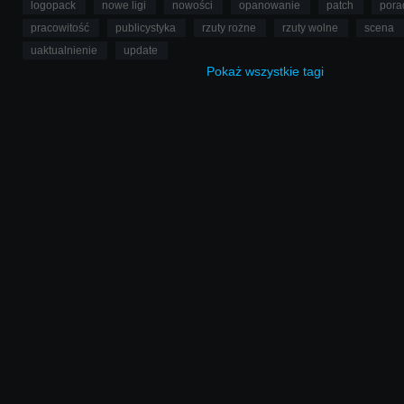
logopack
nowe ligi
nowości
opanowanie
patch
pora
pracowitość
publicystyka
rzuty rożne
rzuty wolne
scena
uaktualnienie
update
Pokaż
wszystkie
tagi