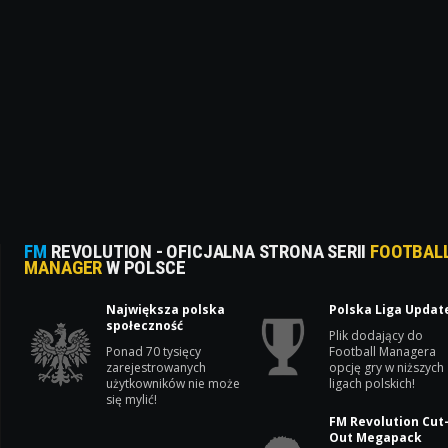
FM
REVOLUTION - OFICJALNA STRONA SERII
FOOTBAL
MANAGER
W POLSCE
Największa polska
Polska Liga Updat
społeczność
Plik dodający do
Ponad 70 tysięcy
Football Managera
zarejestrowanych
opcję gry w niższych
użytkowników nie może
ligach polskich!
się mylić!
FM Revolution Cut
Out Megapack