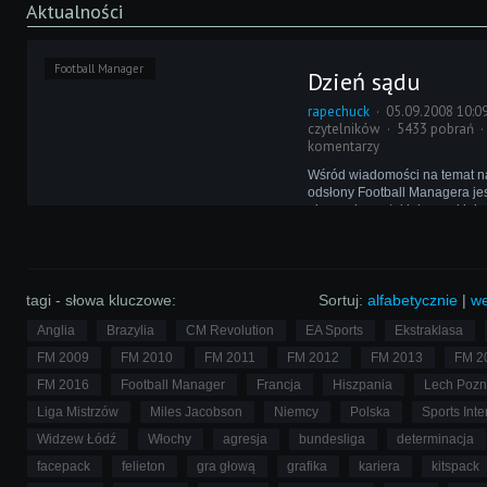
Aktualności
Football Manager
Dzień sądu
rapechuck
05.09.2008 10:0
czytelników
5433 pobrań
komentarzy
Wśród wiadomości na temat n
odsłony Football Managera jes
nie przykuwa takiej uwagi jak 
Może się jednak okazać, że bę
mały szczegół, który będzie d
grywalności. Mowa o opcji trial
tagi - słowa kluczowe:
Sortuj:
alfabetycznie
|
we
Anglia
Brazylia
CM Revolution
EA Sports
Ekstraklasa
FM 2009
FM 2010
FM 2011
FM 2012
FM 2013
FM 2
FM 2016
Football Manager
Francja
Hiszpania
Lech Poz
Liga Mistrzów
Miles Jacobson
Niemcy
Polska
Sports Inte
Widzew Łódź
Włochy
agresja
bundesliga
determinacja
facepack
felieton
gra głową
grafika
kariera
kitspack