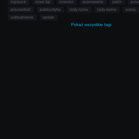
logopack
nowe ligi
nowości
opanowanie
patch
pora
pracowitość
publicystyka
rzuty rożne
rzuty wolne
scena
uaktualnienie
update
Pokaż
wszystkie
tagi