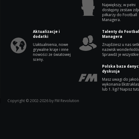
Największy, w pełni
dostępny zestaw zdj
piłkarzy do Football
Managera.
Aktualizacje i
Talenty do Footbal
dodatki
Managera
Uaktualnienia, nowe
Znajdziesz u nas setk
grywalne kraje i inne
nazwisk wonderkidó
nowości ze światowej
Sprawdź je wszystkie
sceny.
Polska baza danyc
dyskusja
Masz uwagi do jakoś
wykonania Ekstrakla
lub 1. ligi? Napisz tuta
Copyright © 2002-2026 by FM Revolution