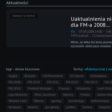
Aktualności
Nowości na stronie
Uaktualnienia ni
dla FM-a 2008…
Ylv
07.09.2008 14:00
546
5433 pobrań
11 komentarz
Mimo, że kilka dni temu pozn
szczegóły, dotyczące nowego 
Managera, to fani starszych we
przestają działać i wydają swo
uaktualnienia. Tym razem przy
Dave’a P ze swoim FM 2007 
Season 08-09!
tagi - słowa kluczowe:
Sortuj:
alfabetycznie
|
we
Anglia
Brazylia
CM Revolution
EA Sports
Ekstraklasa
FM 2009
FM 2010
FM 2011
FM 2012
FM 2013
FM 2
FM 2016
Football Manager
Francja
Hiszpania
Lech Poz
Liga Mistrzów
Miles Jacobson
Niemcy
Polska
Sports Inte
Widzew Łódź
Włochy
agresja
bundesliga
determinacja
facepack
felieton
gra głową
grafika
kariera
kitspack