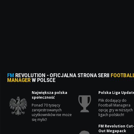
FM
REVOLUTION - OFICJALNA STRONA SERII
FOOTBAL
MANAGER
W POLSCE
Największa polska
Polska Liga Updat
społeczność
Plik dodający do
Ponad 70 tysięcy
Football Managera
zarejestrowanych
opcję gry w niższych
użytkowników nie może
ligach polskich!
się mylić!
FM Revolution Cut
Out Megapack