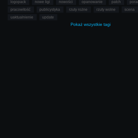
logopack
nowe ligi
nowości
opanowanie
patch
pora
pracowitość
publicystyka
rzuty rożne
rzuty wolne
scena
uaktualnienie
update
Pokaż
wszystkie
tagi