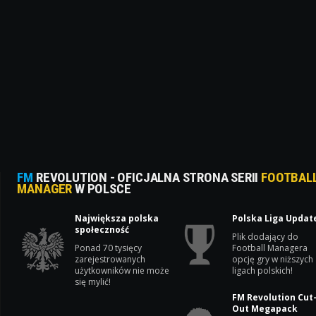
FM
REVOLUTION - OFICJALNA STRONA SERII
FOOTBAL
MANAGER
W POLSCE
Największa polska
Polska Liga Updat
społeczność
Plik dodający do
Ponad 70 tysięcy
Football Managera
zarejestrowanych
opcję gry w niższych
użytkowników nie może
ligach polskich!
się mylić!
FM Revolution Cut
Out Megapack