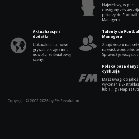
Największy, w pełni
dostępny zestaw zdj
piłkarzy do Football
Managera.
Aktualizacje i
Talenty do Footbal
dodatki
Managera
Uaktualnienia, nowe
Znajdziesz u nas setk
grywalne kraje i inne
nazwisk wonderkidó
nowości ze światowej
Sprawdź je wszystkie
sceny.
Polska baza danyc
dyskusja
Masz uwagi do jakoś
wykonania Ekstrakla
lub 1. ligi? Napisz tuta
Copyright © 2002-2026 by FM Revolution