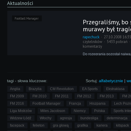
Aktualności
Football Manager
Przegraliśmy, bo 
murawy był tragic
rapechuck
27.10.2008 16:3
czytelników
5433 pobrań
komentarzy
Do rozegrania pozostał najwa
w sezonie, a przed nami piętr
problemy. Kluczowego zawodn
grypa, a w dodatku całą noc lał
boisko przypomina małe bagn
Przełożyć mecz!
tagi - słowa kluczowe:
Sortuj:
alfabetycznie
|
we
Anglia
Brazylia
CM Revolution
EA Sports
Ekstraklasa
FM 2009
FM 2010
FM 2011
FM 2012
FM 2013
FM 2
FM 2016
Football Manager
Francja
Hiszpania
Lech Poz
Liga Mistrzów
Miles Jacobson
Niemcy
Polska
Sports Inte
Widzew Łódź
Włochy
agresja
bundesliga
determinacja
facepack
felieton
gra głową
grafika
kariera
kitspack