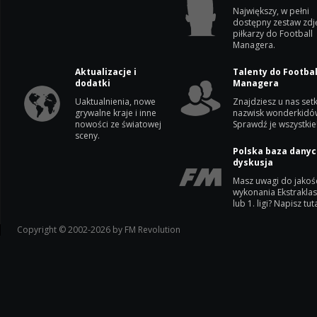
Największy, w pełni
dostępny zestaw zdj
piłkarzy do Football
Managera.
Aktualizacje i
Talenty do Footbal
dodatki
Managera
Uaktualnienia, nowe
Znajdziesz u nas setk
grywalne kraje i inne
nazwisk wonderkidó
nowości ze światowej
Sprawdź je wszystkie
sceny.
Polska baza danyc
dyskusja
Masz uwagi do jakoś
wykonania Ekstrakla
lub 1. ligi? Napisz tuta
Copyright © 2002-2026 by FM Revolution