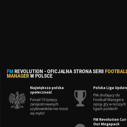
FM
REVOLUTION - OFICJALNA STRONA SERII
FOOTBAL
MANAGER
W POLSCE
Największa polska
Polska Liga Updat
społeczność
Plik dodający do
Ponad 70 tysięcy
Football Managera
zarejestrowanych
opcję gry w niższych
użytkowników nie może
ligach polskich!
się mylić!
FM Revolution Cut
Out Megapack