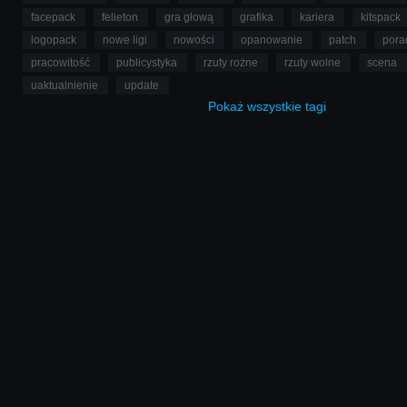
facepack
felieton
gra głową
grafika
kariera
kitspack
logopack
nowe ligi
nowości
opanowanie
patch
pora
pracowitość
publicystyka
rzuty rożne
rzuty wolne
scena
uaktualnienie
update
Pokaż
wszystkie
tagi