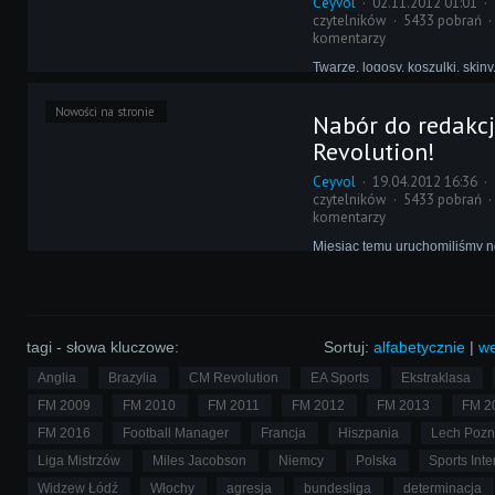
Ceyvol
02.11.2012 01:01
czytelników
5433 pobrań
komentarzy
Twarze, logosy, koszulki, skiny,
meczowa - strony graficznej F
Managera nigdy za wiele. Pr
Nowości na stronie
Nabór do redakc
to szansa także dla was - nasz
startuje pełną parą, ale jedno
Revolution!
potrzebuje was jak nigdy dotą
Ceyvol
19.04.2012 16:36
czytelników
5433 pobrań
komentarzy
Miesiąc temu uruchomiliśmy
Revolution, a co za tym idzie, 
nową technologiczną jakość.
rośniemy w siłę, eliminując bł
nowe elementy – aby jednak r
szybciej, potrzebujemy Wasze
tagi - słowa kluczowe:
Sortuj:
alfabetycznie
|
we
Anglia
Brazylia
CM Revolution
EA Sports
Ekstraklasa
FM 2009
FM 2010
FM 2011
FM 2012
FM 2013
FM 2
FM 2016
Football Manager
Francja
Hiszpania
Lech Poz
Liga Mistrzów
Miles Jacobson
Niemcy
Polska
Sports Inte
Widzew Łódź
Włochy
agresja
bundesliga
determinacja