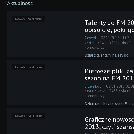
Aktualności
Nowości na stronie
Talenty do FM 20
opisujcie, póki g
Ceyvol
02.11.2012 01:02
czytelników
5433 pobrań
komentarzy
Dział z talentami należy do
najpopularniejszych na naszej
bardziej zależy nam, byście w
Nowości na stronie
Pierwsze pliki za 
razem z nami - warto zaznaczy
premiery FM 2013 macie szan
sezon na FM 2013
zagarnięcie dla siebie najwię
przemkoo
02.11.2012 01:0
czytelników
5433 pobrań
komentarzy
Dzień premiery nowego Footb
zawsze oznacza sporo pracy 
dodatków. Nie inaczej będzie 
Nowości na stronie
Graficzne nowoś
mamy przyjemność zawiadomi
Revolution Update Team rozpo
2013, czyli szansa
nad plikami dla rewolucjonist