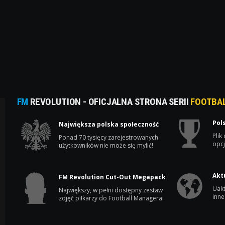
FM
REVOLUTION - OFICJALNA STRONA SERII
FOOTBA
Pol
Największa polska społeczność
Plik
Ponad 70 tysięcy zarejestrowanych
opcj
użytkowników nie może się mylić!
Akt
FM Revolution Cut-Out Megapack
Uakt
Największy, w pełni dostępny zestaw
inne
zdjęć piłkarzy do Football Managera.