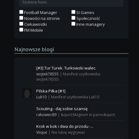
Football Manager
SI Games
Nowości na stronie
Społeczność
Ciekawostki
Inne managery
FM Mobile
Najnowsze blogi
[#3] Tur Turek. Turkowski walec.
wojtek78555
|
Manifest użytkownika
wojtek78555
Pilska Piłka [#1]
Luk10
|
Manifest użytkownika Luk10
Scouting - daj sobie szansę
rakowiec89
|
&quot;Magnum in parvo&quot;
Krok w bok i dwa do przodu -...
Viique
|
Nie lubię wygrywać