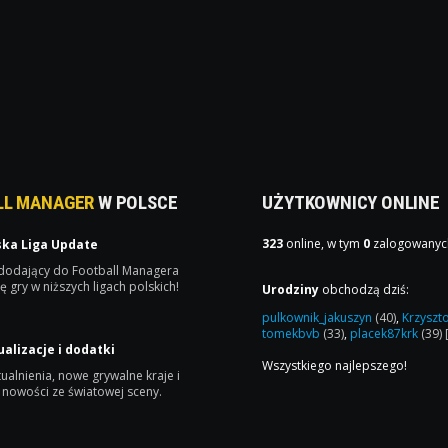
LL MANAGER
W POLSCE
UŻYTKOWNICY ONLINE
323
online, w tym
0
zalogowanyc
ska Liga Update
 dodający do Football Managera
ę gry w niższych ligach polskich!
Urodziny
obchodzą dziś:
pulkownik_jakuszyn
(40)
,
Krzyszt
tomekbvb
(33)
,
placek87krk
(39)
ualizacje i dodatki
Wszystkiego najlepszego!
ualnienia, nowe grywalne kraje i
 nowości ze światowej sceny.