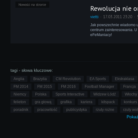
Nowości na stronie
Rewolucja nie o
vietti
17.03.2011 23:20
Jak powszechnie wiadomo urod
centrum zainteresowania. U 
eFeManiacy!
tagi - słowa kluczowe:
Anglia
Brazylia
CM Revolution
EA Sports
Ekstraklasa
FM 2014
FM 2015
FM 2016
Football Manager
Francja
Niemcy
Polska
Sports Interactive
Widzew Łódź
Włochy
felieton
gra głową
grafika
kariera
kitspack
konkurs
poradnik
pracowitość
publicystyka
rzuty rożne
rzuty wo
Poka