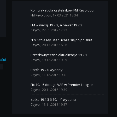
Komunikat dla czytelników FM Revolution
FM Revolution
, 17.03.2021 18:34
FM w wersji 19.2.2, a nawet 19.2.3
Ceyvol
, 22.01.2019 17:32
"FM Stole My Life" ukaże się po polsku!
Ceyvol
, 20.12.2018 16:08
Przedświąteczna aktualizacja 19.2.1
ości
Ceyvol
, 19.12.2018 19:05
3
Patch 19.2.0 wydany!
Ceyvol
, 11.12.2018 19:41
Fix 19.1.5 dodaje VAR w Premier League
Ceyvol
, 20.11.2018 19:39
Łatka 19.1.3 (i 19.1.4) wydana
Ceyvol
, 13.11.2018 19:37