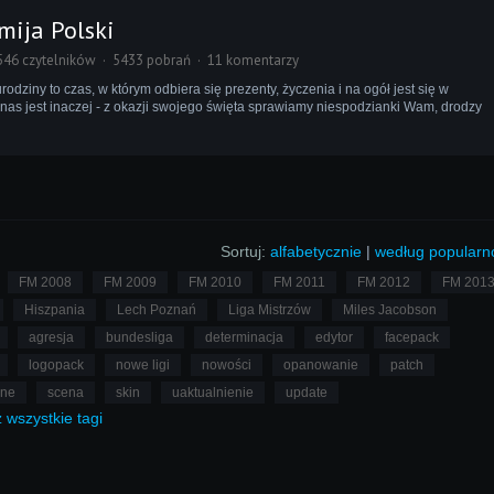
mija Polski
546 czytelników
5433 pobrań
11 komentarzy
ziny to czas, w którym odbiera się prezenty, życzenia i na ogół jest się w
nas jest inaczej - z okazji swojego święta sprawiamy niespodzianki Wam, drodzy
Sortuj:
alfabetycznie
|
według popularn
FM 2008
FM 2009
FM 2010
FM 2011
FM 2012
FM 201
Hiszpania
Lech Poznań
Liga Mistrzów
Miles Jacobson
agresja
bundesliga
determinacja
edytor
facepack
logopack
nowe ligi
nowości
opanowanie
patch
lne
scena
skin
uaktualnienie
update
ż
wszystkie
tagi