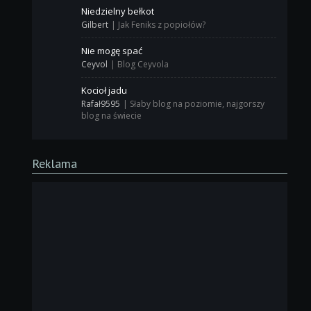
Niedzielny bełkot
Gilbert
|
Jak Feniks z popiołów?
Nie mogę spać
Ceyvol
|
Blog Ceyvola
Kocioł jadu
Rafał9595
|
Słaby blog na poziomie, najgorszy
blog na świecie
Reklama