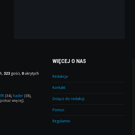
WIĘCEJ O NAS
h,
323
gości,
0
ukrytych
Redakcja
Kontakt
ofR
(34)
,
hader
(38)
,
Dołącz do redakcji
[pokaż więcej]
.
Pomoc
Regulamin