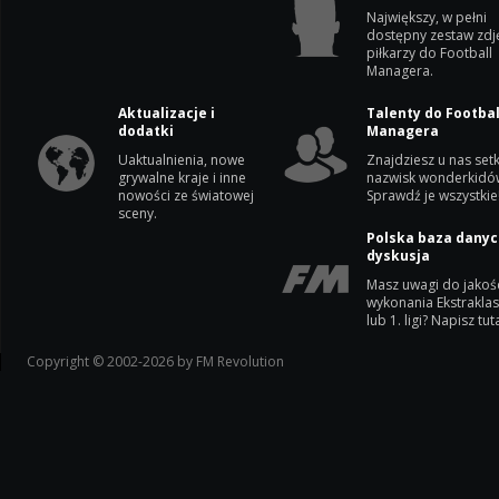
Największy, w pełni
dostępny zestaw zdj
piłkarzy do Football
Managera.
Aktualizacje i
Talenty do Footbal
dodatki
Managera
Uaktualnienia, nowe
Znajdziesz u nas setk
grywalne kraje i inne
nazwisk wonderkidó
nowości ze światowej
Sprawdź je wszystkie
sceny.
Polska baza danyc
dyskusja
Masz uwagi do jakoś
wykonania Ekstrakla
lub 1. ligi? Napisz tuta
Copyright © 2002-2026 by FM Revolution