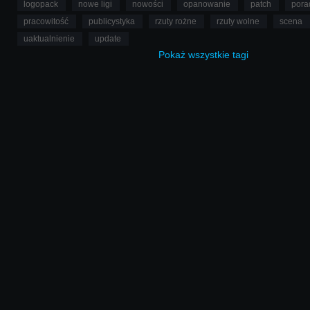
logopack
nowe ligi
nowości
opanowanie
patch
pora
pracowitość
publicystyka
rzuty rożne
rzuty wolne
scena
uaktualnienie
update
Pokaż
wszystkie
tagi