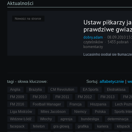
Aktualności
Nowości na stronie
Ustaw piłkarzy ja
prawdziwe gwia
dobry.adam
08.09.2010 15:
czytelników
5433 pobrań
komentarzy
Lucasinho podjął się tłumacz
artykułu z serwisu The Away S
razem pokażemy, jak Footbal
2010 odzwierciedlić grę Dav
Theo Walcotta i Cristiano Ron
tagi - słowa kluczowe:
Sortuj:
alfabetycznie
|
we
Anglia
Brazylia
CM Revolution
EA Sports
Ekstraklasa
FM 2009
FM 2010
FM 2011
FM 2012
FM 2013
FM 2
FM 2016
Football Manager
Francja
Hiszpania
Lech Poz
Liga Mistrzów
Miles Jacobson
Niemcy
Polska
Sports Inte
Widzew Łódź
Włochy
agresja
bundesliga
determinacja
facepack
felieton
gra głową
grafika
kariera
kitspack