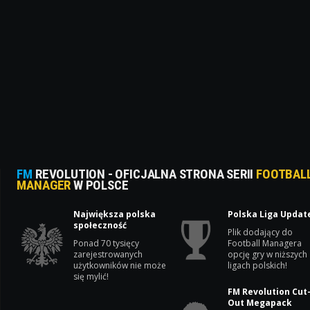
FM
REVOLUTION - OFICJALNA STRONA SERII
FOOTBAL
MANAGER
W POLSCE
Największa polska
Polska Liga Updat
społeczność
Plik dodający do
Ponad 70 tysięcy
Football Managera
zarejestrowanych
opcję gry w niższych
użytkowników nie może
ligach polskich!
się mylić!
FM Revolution Cut
Out Megapack