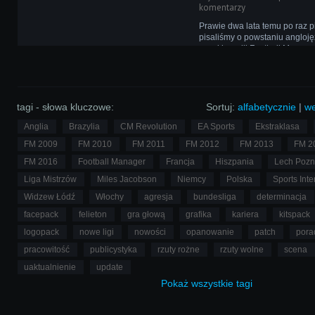
komentarzy
Prawie dwa lata temu po raz 
pisaliśmy o powstaniu angloj
encyklopedii Football Manage
czasu projekt miał swoje wzlot
obecnie wydaje się, że wreszci
na właściwe tory.
tagi - słowa kluczowe:
Sortuj:
alfabetycznie
|
we
Anglia
Brazylia
CM Revolution
EA Sports
Ekstraklasa
FM 2009
FM 2010
FM 2011
FM 2012
FM 2013
FM 2
FM 2016
Football Manager
Francja
Hiszpania
Lech Poz
Liga Mistrzów
Miles Jacobson
Niemcy
Polska
Sports Inte
Widzew Łódź
Włochy
agresja
bundesliga
determinacja
facepack
felieton
gra głową
grafika
kariera
kitspack
logopack
nowe ligi
nowości
opanowanie
patch
pora
pracowitość
publicystyka
rzuty rożne
rzuty wolne
scena
uaktualnienie
update
Pokaż
wszystkie
tagi