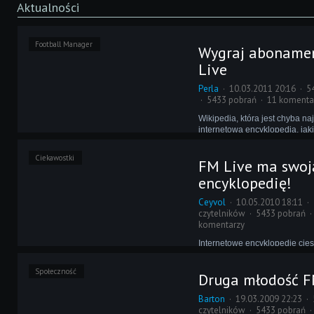
Aktualności
Football Manager
Wygraj aboname
Live
Perla
10.03.2011 20:16
5
5433 pobrań
11 komenta
Wikipedia, która jest chyba na
internetową encyklopedią, jak
doczekała się swojej FM-owej 
ta rozwija się bardzo prężnie,
Ciekawostki
FM Live ma swoj
dowodem jest trwający właśni
encyklopedię!
Ceyvol
10.05.2010 18:11
czytelników
5433 pobrań
komentarzy
Internetowe encyklopedie cies
uwielbieniem uczniów i stude
ze względu na niemal nieogra
Społeczność
Druga młodość F
do potrzebnych im akurat infor
podobny komfort mogą odczu
Barton
19.03.2009 22:23
posiadacze Football Manager 
czytelników
5433 pobrań