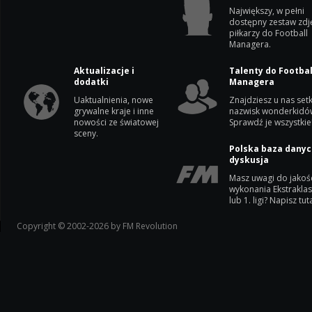
Największy, w pełni
dostępny zestaw zdj
piłkarzy do Football
Managera.
Aktualizacje i
Talenty do Footbal
dodatki
Managera
Uaktualnienia, nowe
Znajdziesz u nas setk
grywalne kraje i inne
nazwisk wonderkidó
nowości ze światowej
Sprawdź je wszystkie
sceny.
Polska baza danyc
dyskusja
Masz uwagi do jakoś
wykonania Ekstrakla
lub 1. ligi? Napisz tuta
Copyright © 2002-2026 by FM Revolution