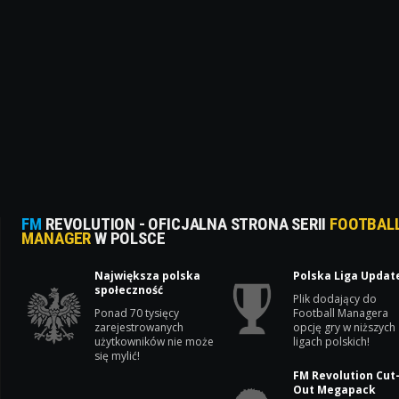
FM
REVOLUTION - OFICJALNA STRONA SERII
FOOTBAL
MANAGER
W POLSCE
Największa polska
Polska Liga Updat
społeczność
Plik dodający do
Ponad 70 tysięcy
Football Managera
zarejestrowanych
opcję gry w niższych
użytkowników nie może
ligach polskich!
się mylić!
FM Revolution Cut
Out Megapack