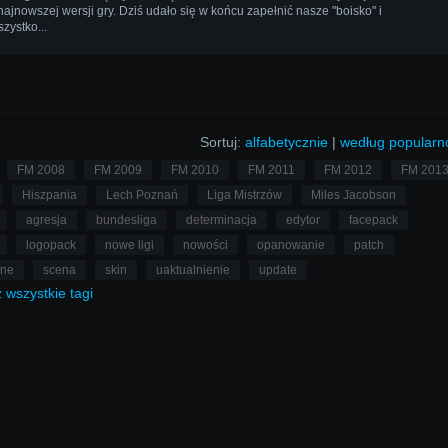
 najnowszej wersji gry. Dziś udało się w końcu zapełnić nasze "boisko" i
zystko...
Sortuj:
alfabetycznie
|
według popularn
FM 2008
FM 2009
FM 2010
FM 2011
FM 2012
FM 201
Hiszpania
Lech Poznań
Liga Mistrzów
Miles Jacobson
agresja
bundesliga
determinacja
edytor
facepack
logopack
nowe ligi
nowości
opanowanie
patch
lne
scena
skin
uaktualnienie
update
ż
wszystkie
tagi