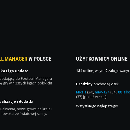
LL MANAGER
W POLSCE
UŻYTKOWNICY ONLINE
184
online, w tym
0
zalogowanyc
ska Liga Update
 dodający do Football Managera
ę gry w niższych ligach polskich!
Urodziny
obchodzą dziś:
Mikels
(34)
,
nuwka24
(34)
,
88_sik
(37)
[pokaż więcej]
.
ualizacje i dodatki
Wszystkiego najlepszego!
ualnienia, nowe grywalne kraje i
 nowości ze światowej sceny.