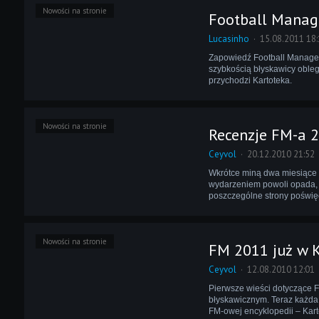
Nowości na stronie
Football Manag
Lucasinho
15.08.2011 18:
Zapowiedź Football Managera
szybkością błyskawicy obleg
przychodzi Kartoteka.
Nowości na stronie
Recenzje FM-a 
Ceyvol
20.12.2010 21:52
Wkrótce miną dwa miesiące 
wydarzeniem powoli opada, m
poszczególne strony poświ
Nowości na stronie
FM 2011 już w K
Ceyvol
12.08.2010 12:01
Pierwsze wieści dotyczące F
błyskawicznym. Teraz każda 
FM-owej encyklopedii – Karto