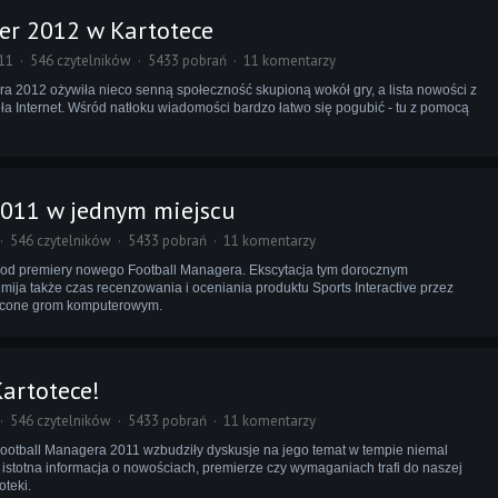
er 2012 w Kartotece
11
546 czytelników
5433 pobrań
11 komentarzy
 2012 ożywiła nieco senną społeczność skupioną wokół gry, a lista nowości z
ła Internet. Wśród natłoku wiadomości bardzo łatwo się pogubić - tu z pomocą
2011 w jednym miejscu
546 czytelników
5433 pobrań
11 komentarzy
od premiery nowego Football Managera. Ekscytacja tym dorocznym
ija także czas recenzowania i oceniania produktu Sports Interactive przez
ęcone grom komputerowym.
artotece!
546 czytelników
5433 pobrań
11 komentarzy
ootball Managera 2011 wzbudziły dyskusje na jego temat w tempie niemal
istotna informacja o nowościach, premierze czy wymaganiach trafi do naszej
teki.