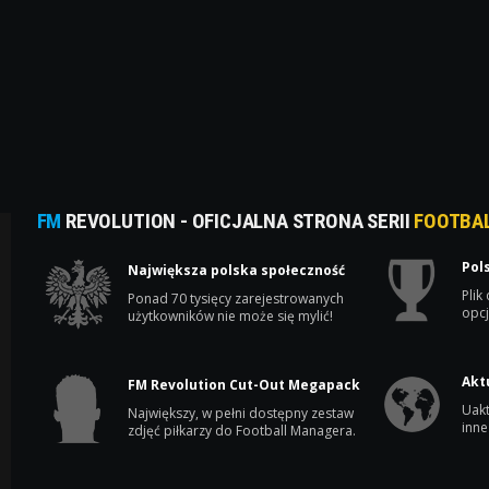
FM
REVOLUTION - OFICJALNA STRONA SERII
FOOTBA
Pol
Największa polska społeczność
Plik
Ponad 70 tysięcy zarejestrowanych
opcj
użytkowników nie może się mylić!
Akt
FM Revolution Cut-Out Megapack
Uakt
Największy, w pełni dostępny zestaw
inne
zdjęć piłkarzy do Football Managera.