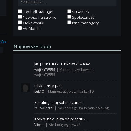
Football Manager
SI Games
Nowości na stronie
Społeczność
Ciekawostki
Inne managery
FM Mobile
ości
Najnowsze blogi
3
[#3] Tur Turek. Turkowski walec.
wojtek78555
|
Manifest użytkownika
wojtek78555
Pilska Piłka [#1]
Luk10
|
Manifest użytkownika Luk10
Scouting - daj sobie szansę
rakowiec89
|
&quot;Magnum in parvo&quot;
Krok w bok i dwa do przodu -...
Viique
|
Nie lubię wygrywać