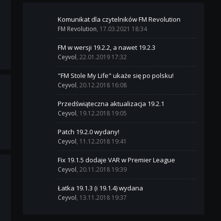
Komunikat dla czytelników FM Revolution
FM Revolution
, 17.03.2021 18:34
FM w wersji 19.2.2, a nawet 19.2.3
Ceyvol
, 22.01.2019 17:32
"FM Stole My Life" ukaże się po polsku!
Ceyvol
, 20.12.2018 16:08
Przedświąteczna aktualizacja 19.2.1
Ceyvol
, 19.12.2018 19:05
Patch 19.2.0 wydany!
Ceyvol
, 11.12.2018 19:41
Fix 19.1.5 dodaje VAR w Premier League
Ceyvol
, 20.11.2018 19:39
Łatka 19.1.3 (i 19.1.4) wydana
Ceyvol
, 13.11.2018 19:37