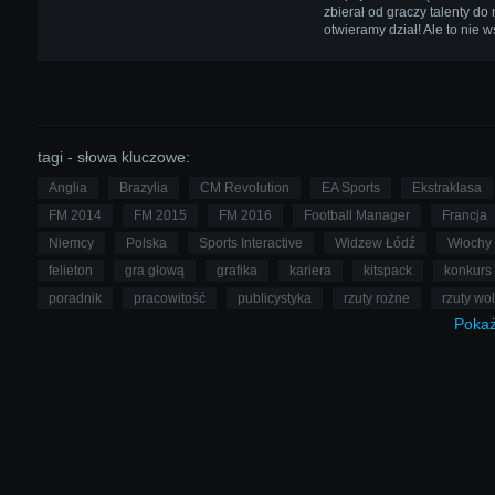
zbierał od graczy talenty do
otwieramy dział! Ale to nie ws
tagi - słowa kluczowe:
Anglia
Brazylia
CM Revolution
EA Sports
Ekstraklasa
FM 2014
FM 2015
FM 2016
Football Manager
Francja
Niemcy
Polska
Sports Interactive
Widzew Łódź
Włochy
felieton
gra głową
grafika
kariera
kitspack
konkurs
poradnik
pracowitość
publicystyka
rzuty rożne
rzuty wo
Poka