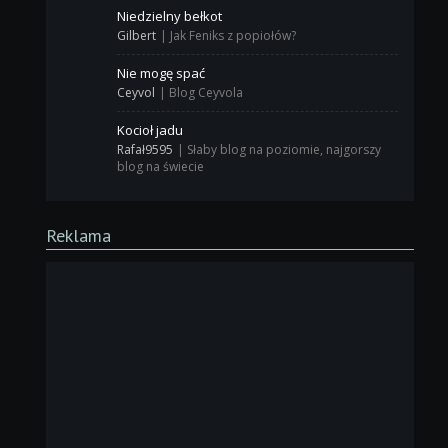
Niedzielny bełkot
Gilbert
|
Jak Feniks z popiołów?
Nie mogę spać
Ceyvol
|
Blog Ceyvola
Kocioł jadu
Rafał9595
|
Słaby blog na poziomie, najgorszy
blog na świecie
Reklama