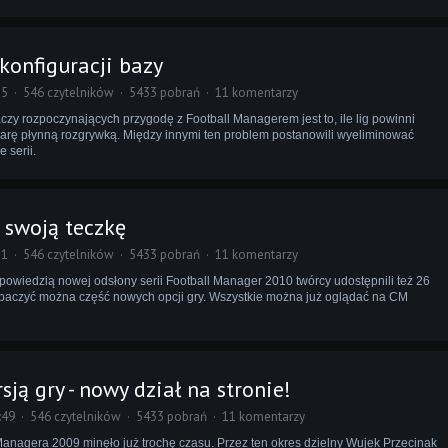
konfiguracji bazy
55
546 czytelników
5433 pobrań
11 komentarzy
czy rozpoczynających przygodę z Football Managerem jest to, ile lig powinni
iarę płynną rozgrywką. Między innymi ten problem postanowili wyeliminować
 serii.
 swoją teczkę
31
546 czytelników
5433 pobrań
11 komentarzy
apowiedzią nowej odsłony serii Football Manager 2010 twórcy udostępnili też 26
obaczyć można część nowych opcji gry. Wszystkie można już oglądać na CM
ją gry - nowy dział na stronie!
:49
546 czytelników
5433 pobrań
11 komentarzy
Managera 2009 minęło już trochę czasu. Przez ten okres dzielny Wujek Przecinak