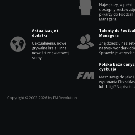
Największy, w pełni
dostępny zestaw zdj
piłkarzy do Football
Managera.
Aktualizacje i
Talenty do Footbal
dodatki
Managera
Uaktualnienia, nowe
Znajdziesz u nas setk
grywalne kraje i inne
nazwisk wonderkidó
nowości ze światowej
Sprawdź je wszystkie
sceny.
Polska baza danyc
dyskusja
Masz uwagi do jakoś
wykonania Ekstrakla
lub 1. ligi? Napisz tuta
Copyright © 2002-2026 by FM Revolution