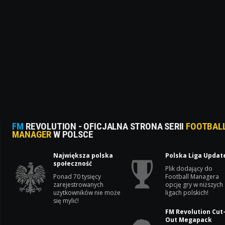
FM
REVOLUTION - OFICJALNA STRONA SERII
FOOTBAL
MANAGER
W POLSCE
Największa polska
Polska Liga Updat
społeczność
Plik dodający do
Ponad 70 tysięcy
Football Managera
zarejestrowanych
opcję gry w niższych
użytkowników nie może
ligach polskich!
się mylić!
FM Revolution Cut
Out Megapack