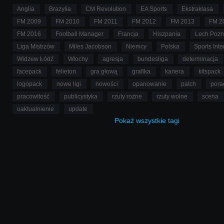
Anglia
Brazylia
CM Revolution
EA Sports
Ekstraklasa
FM 2009
FM 2010
FM 2011
FM 2012
FM 2013
FM 2
FM 2016
Football Manager
Francja
Hiszpania
Lech Poz
Liga Mistrzów
Miles Jacobson
Niemcy
Polska
Sports Inte
Widzew Łódź
Włochy
agresja
bundesliga
determinacja
facepack
felieton
gra głową
grafika
kariera
kitspack
logopack
nowe ligi
nowości
opanowanie
patch
pora
pracowitość
publicystyka
rzuty rożne
rzuty wolne
scena
uaktualnienie
update
Pokaż
wszystkie
tagi