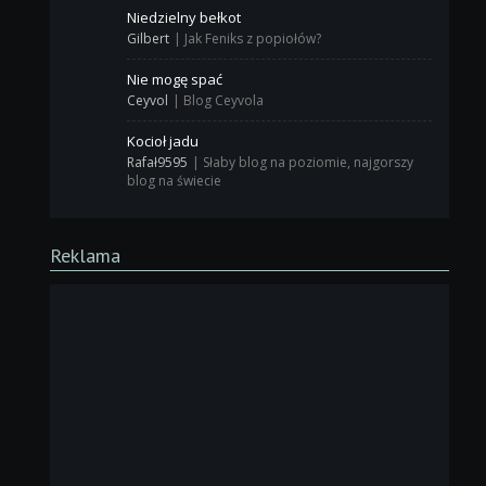
Niedzielny bełkot
Gilbert
|
Jak Feniks z popiołów?
Nie mogę spać
Ceyvol
|
Blog Ceyvola
Kocioł jadu
Rafał9595
|
Słaby blog na poziomie, najgorszy
blog na świecie
Reklama