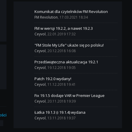
Komunikat dla czytelników FM Revolution
FM Revolution
, 17.03.2021 18:34
FM w wersji 19.2.2, a nawet 19.2.3
Ceyvol
, 22.01.2019 17:32
"FM Stole My Life" ukaże się po polsku!
Ceyvol
, 20.12.2018 16:08
Przedświąteczna aktualizacja 19.2.1
Ceyvol
, 19.12.2018 19:05
Patch 19.2.0 wydany!
Ceyvol
, 11.12.2018 19:41
Fix 19.1.5 dodaje VAR w Premier League
Ceyvol
, 20.11.2018 19:39
Łatka 19.1.3 (i 19.1.4) wydana
ości
Ceyvol
, 13.11.2018 19:37
3