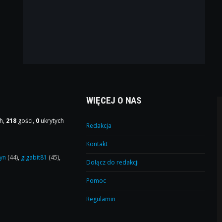
WIĘCEJ O NAS
h,
218
gości,
0
ukrytych
Redakcja
Kontakt
yn
(44)
,
gigabit81
(45)
,
Dołącz do redakcji
Pomoc
Regulamin