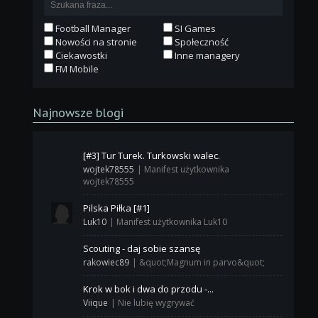
Football Manager
SI Games
Nowości na stronie
Społeczność
Ciekawostki
Inne managery
FM Mobile
Najnowsze blogi
[#3] Tur Turek. Turkowski walec.
wojtek78555
|
Manifest użytkownika
wojtek78555
Pilska Piłka [#1]
Luk10
|
Manifest użytkownika Luk10
Scouting - daj sobie szansę
rakowiec89
|
&quot;Magnum in parvo&quot;
Krok w bok i dwa do przodu -...
Viique
|
Nie lubię wygrywać