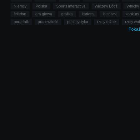
Niemcy
Polska
Sports Interactive
Widzew Łódź
Włochy
felieton
gra głową
grafika
kariera
kitspack
konkurs
poradnik
pracowitość
publicystyka
rzuty rożne
rzuty wo
Poka