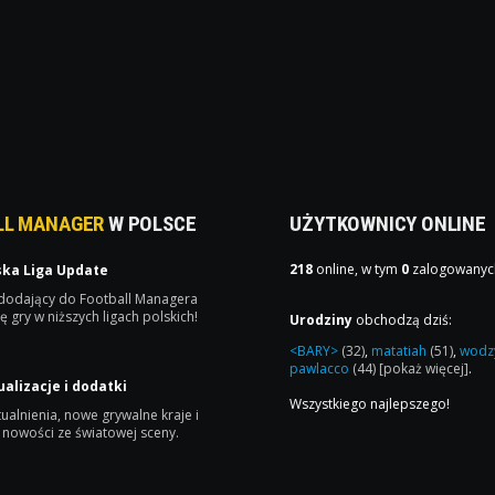
LL MANAGER
W POLSCE
UŻYTKOWNICY ONLINE
218
online, w tym
0
zalogowanyc
ska Liga Update
 dodający do Football Managera
ę gry w niższych ligach polskich!
Urodziny
obchodzą dziś:
<BARY>
(32)
,
matatiah
(51)
,
wodz
pawlacco
(44)
[pokaż więcej]
.
ualizacje i dodatki
Wszystkiego najlepszego!
ualnienia, nowe grywalne kraje i
 nowości ze światowej sceny.