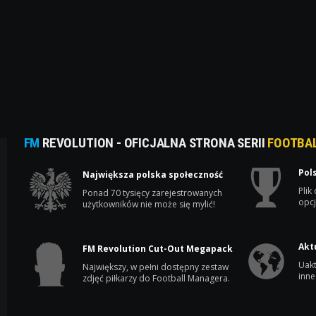
FM
REVOLUTION - OFICJALNA STRONA SERII
FOOTBA
Pol
Największa polska społeczność
Plik
Ponad 70 tysięcy zarejestrowanych
opcj
użytkowników nie może się mylić!
Akt
FM Revolution Cut-Out Megapack
Uakt
Największy, w pełni dostępny zestaw
inne
zdjęć piłkarzy do Football Managera.