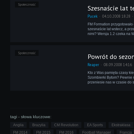
Społeczność
Szesnaście lat 
Pucek
04.10.2008 18:28
FM Formation przygotowało 
szesnaście lat wstecz, a pr
nimi? Wersja 1.2 czeka na 
Społeczność
Powrót do sezo
Reaper
08.09.2008 14:16
Kto z Was pamięta czasy kied
Szombierki Bytom? Pewnie n
przeniesie nas w czasie do 
tagi - słowa kluczowe:
Anglia
Brazylia
CM Revolution
EA Sports
Ekstraklasa
FM 2014
FM 2015
FM 2016
Football Manager
Francja