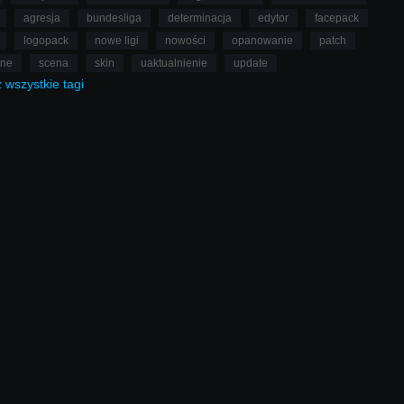
agresja
bundesliga
determinacja
edytor
facepack
logopack
nowe ligi
nowości
opanowanie
patch
lne
scena
skin
uaktualnienie
update
ż
wszystkie
tagi