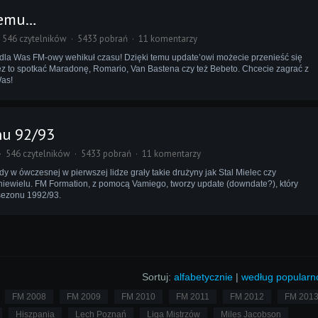
temu…
546 czytelników
5433 pobrań
11 komentarzy
dla Was FM-owy wehikuł czasu! Dzięki temu update’owi możecie przenieść się
zez to spotkać Maradonę, Romario, Van Bastena czy też Bebeto. Chcecie zagrać z
Was!
nu 92/93
546 czytelników
5433 pobrań
11 komentarzy
y w ówczesnej w pierwszej lidze grały takie drużyny jak Stal Mielec czy
iewielu. FM Formation, z pomocą Vamiego, tworzy update (downdate?), który
sezonu 1992/93.
Sortuj:
alfabetycznie
|
według popularn
FM 2008
FM 2009
FM 2010
FM 2011
FM 2012
FM 201
Hiszpania
Lech Poznań
Liga Mistrzów
Miles Jacobson