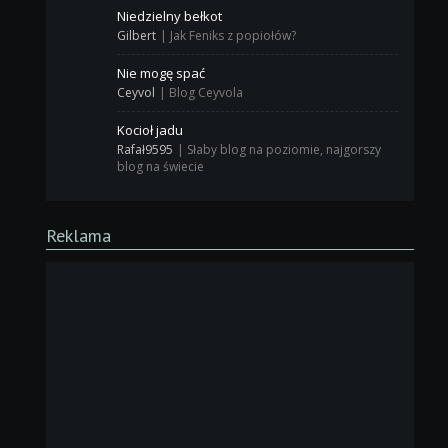
Niedzielny bełkot
Gilbert
|
Jak Feniks z popiołów?
Nie mogę spać
Ceyvol
|
Blog Ceyvola
Kocioł jadu
Rafał9595
|
Słaby blog na poziomie, najgorszy
blog na świecie
Reklama