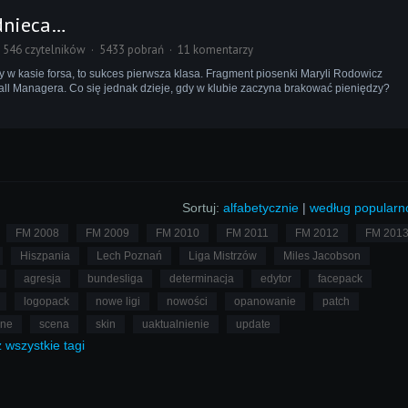
odnieca…
546 czytelników
5433 pobrań
11 komentarzy
y w kasie forsa, to sukces pierwsza klasa. Fragment piosenki Maryli Rodowicz
ll Managera. Co się jednak dzieje, gdy w klubie zaczyna brakować pieniędzy?
Sortuj:
alfabetycznie
|
według popularn
FM 2008
FM 2009
FM 2010
FM 2011
FM 2012
FM 201
Hiszpania
Lech Poznań
Liga Mistrzów
Miles Jacobson
agresja
bundesliga
determinacja
edytor
facepack
logopack
nowe ligi
nowości
opanowanie
patch
lne
scena
skin
uaktualnienie
update
ż
wszystkie
tagi