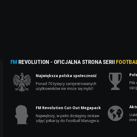
FM
REVOLUTION - OFICJALNA STRONA SERII
FOOTBA
Pol
Największa polska społeczność
Plik
Ponad 70 tysięcy zarejestrowanych
opcj
użytkowników nie może się mylić!
Akt
FM Revolution Cut-Out Megapack
Uakt
Największy, w pełni dostępny zestaw
inne
zdjęć piłkarzy do Football Managera.