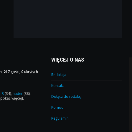
WIĘCEJ O NAS
h,
217
gości,
0
ukrytych
Redakcja
Kontakt
ofR
(34)
,
hader
(38)
,
Dołącz do redakcji
[pokaż więcej]
.
Pomoc
Regulamin