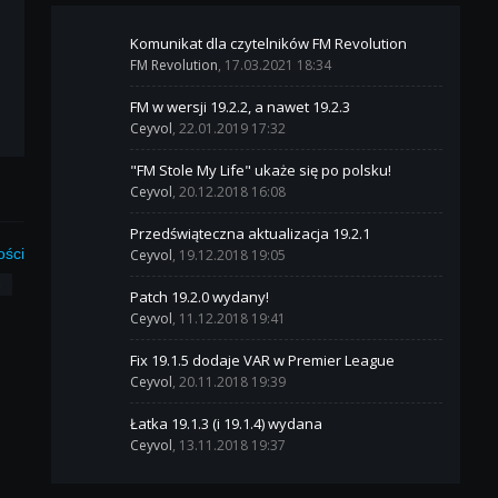
Komunikat dla czytelników FM Revolution
FM Revolution
, 17.03.2021 18:34
FM w wersji 19.2.2, a nawet 19.2.3
Ceyvol
, 22.01.2019 17:32
"FM Stole My Life" ukaże się po polsku!
Ceyvol
, 20.12.2018 16:08
Przedświąteczna aktualizacja 19.2.1
ości
Ceyvol
, 19.12.2018 19:05
3
Patch 19.2.0 wydany!
Ceyvol
, 11.12.2018 19:41
Fix 19.1.5 dodaje VAR w Premier League
Ceyvol
, 20.11.2018 19:39
Łatka 19.1.3 (i 19.1.4) wydana
Ceyvol
, 13.11.2018 19:37