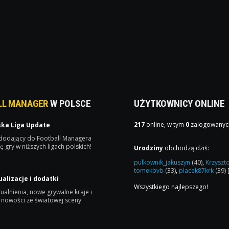
LL MANAGER
W POLSCE
UŻYTKOWNICY ONLINE
217
online, w tym
0
zalogowanyc
ska Liga Update
 dodający do Football Managera
ę gry w niższych ligach polskich!
Urodziny
obchodzą dziś:
pulkownik_jakuszyn
(40)
,
Krzyszt
tomekbvb
(33)
,
placek87krk
(39)
ualizacje i dodatki
Wszystkiego najlepszego!
ualnienia, nowe grywalne kraje i
 nowości ze światowej sceny.