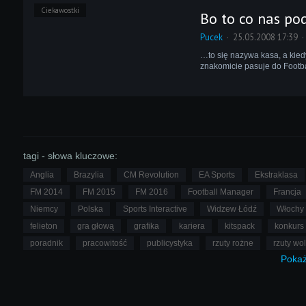
Ciekawostki
Bo to co nas p
Pucek
25.05.2008 17:39
…to się nazywa kasa, a kied
znakomicie pasuje do Footba
tagi - słowa kluczowe:
Anglia
Brazylia
CM Revolution
EA Sports
Ekstraklasa
FM 2014
FM 2015
FM 2016
Football Manager
Francja
Niemcy
Polska
Sports Interactive
Widzew Łódź
Włochy
felieton
gra głową
grafika
kariera
kitspack
konkurs
poradnik
pracowitość
publicystyka
rzuty rożne
rzuty wo
Poka