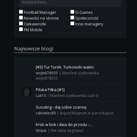
Football Manager
SI Games
Nowości na stronie
Społeczność
Ciekawostki
Inne managery
FM Mobile
Najnowsze blogi
[#3] Tur Turek. Turkowski walec.
wojtek78555
|
Manifest użytkownika
wojtek78555
Pilska Piłka [#1]
Luk10
|
Manifest użytkownika Luk10
Scouting - daj sobie szansę
rakowiec89
|
&quot;Magnum in parvo&quot;
Krok w bok i dwa do przodu -...
Viique
|
Nie lubię wygrywać