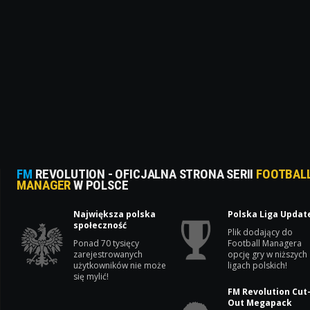
FM
REVOLUTION - OFICJALNA STRONA SERII
FOOTBAL
MANAGER
W POLSCE
Największa polska
Polska Liga Updat
społeczność
Plik dodający do
Ponad 70 tysięcy
Football Managera
zarejestrowanych
opcję gry w niższych
użytkowników nie może
ligach polskich!
się mylić!
FM Revolution Cut
Out Megapack