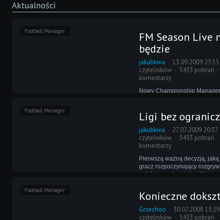
Aktualności
Football Manager
FM Season Live 
będzie
jakubkwa
13.09.2009 23:55
czytelników
5433 pobrań
komentarzy
Nowy Championship Manager,
światowej premierze informo
przedwczoraj, wzbudza mies
Football Manager
Ligi bez ogranic
wśród eFeManiaków. Wydaje s
przynajmniej opcja Season Li
jakubkwa
27.07.2009 20:37
gustu większości z nich. Czy 
czytelników
5433 pobrań
podobną w FM-ie?
komentarzy
Pierwszą ważną decyzją, jak
gracz rozpoczynający rozgrywk
wybór grywalnych lig. W ten s
starcie mocno zawęża grono p
Football Manager
przyszłych pracodawców, cz
Konieczne dokszt
żałować, ale odwrotu nie ma. P
Grzechoo
30.07.2008 13:29
czytelników
5433 pobrań