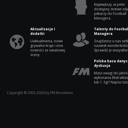
Największy, w pełni
dostępny zestaw zdj
piłkarzy do Football
Managera.
Aktualizacje i
Talenty do Footbal
dodatki
Managera
Uaktualnienia, nowe
Znajdziesz u nas setk
grywalne kraje i inne
nazwisk wonderkidó
nowości ze światowej
Sprawdź je wszystkie
sceny.
Polska baza danyc
dyskusja
Masz uwagi do jakoś
wykonania Ekstrakla
lub 1. ligi? Napisz tuta
Copyright © 2002-2026 by FM Revolution