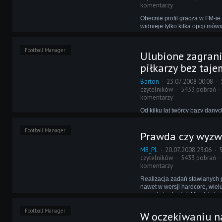
komentarzy
Obecnie profil gracza w FM-ie 
widnieje tylko kilka opcji mów
sposobie prowadzenia zespołu
Games, w dobie ciągłych udo
Football Manager
powinno zastanowić się nad 
Ulubione zagran
ilości statystyk menedżera?
piłkarzy bez taje
Barton
23.07.2008 00:08
czytelników
5433 pobrań
komentarzy
Od kilku lat twórcy bazy danyc
Managera mają możliwość do
piłkarzom w grze pewnych zagr
Football Manager
Prawda czy wyzw
które są dla nich charakteryst
rzeczywistości. Niestety, rożn
M8_PL
20.07.2008 23:06
funkcjonalnością tej opcji, jak 
czytelników
5433 pobrań
komentarzy
Realizacja zadań stawianych 
nawet w wersji hardcore, wiel
sprawia trudności. Nie dziwi wi
jakiś czas pojawiają się pomy
Football Manager
urozmaicenie rozgrywki, a wśr
W oczekiwaniu 
przodująca idea gotowych sce