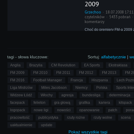
2009
gry.
Grzechoo
18.07.2008 17:11
czytelników
5433 pobrań
komentarzy
Choć do premiery FM-a 2009 z
sporo czasu, gracze nieustann
się w pomysłach na usprawnie
opcje, które chcieliby ujrzeć w
gry.
tagi - słowa kluczowe:
Sortuj:
alfabetycznie
|
we
Anglia
Brazylia
CM Revolution
EA Sports
Ekstraklasa
FM 2009
FM 2010
FM 2011
FM 2012
FM 2013
FM 2
FM 2016
Football Manager
Francja
Hiszpania
Lech Poz
Liga Mistrzów
Miles Jacobson
Niemcy
Polska
Sports Inte
Widzew Łódź
Włochy
agresja
bundesliga
determinacja
facepack
felieton
gra głową
grafika
kariera
kitspack
logopack
nowe ligi
nowości
opanowanie
patch
pora
pracowitość
publicystyka
rzuty rożne
rzuty wolne
scena
uaktualnienie
update
Pokaż
wszystkie
tagi