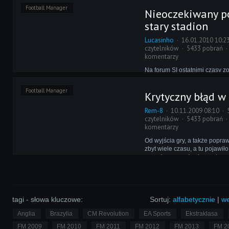
drużynach. Czasami wystarcz
Football Manager
Nieoczekiwany p
porażka, by media oraz kibice
spekulować o zmianie na stan
stary stadion
Jak ta sytuacja została odwz
ie?
Lucasinho
16.01.2010 10:2
czytelników
5433 pobrań
komentarzy
Na forum SI ostatnimi czasy z
poruszonych kilka kwestii, zw
kolejnymi bugami znalezionym
Football Manager
Krytyczny błąd 
Wszystkiemu powinien zaradzi
który zostanie wydany prawd
Rem-8
10.11.2009 08:10
okolicach połowy lutego.
czytelników
5433 pobrań
komentarzy
Od wyjścia gry, a także popraw
zbyt wiele czasu, a tu pojawił
poważne zagrożenie ze strony
Forum SI wielu graczy, w tym 
osoba, doświadczyli poważne
programistycznego - wycieku 
tagi - słowa kluczowe:
Sortuj:
alfabetycznie
|
we
Anglia
Brazylia
CM Revolution
EA Sports
Ekstraklasa
FM 2009
FM 2010
FM 2011
FM 2012
FM 2013
FM 2