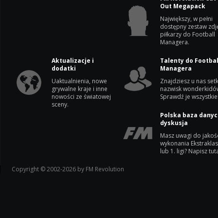
Out Megapack
Największy, w pełni
dostępny zestaw zdj
piłkarzy do Football
Managera.
Aktualizacje i
Talenty do Footbal
dodatki
Managera
Uaktualnienia, nowe
Znajdziesz u nas setk
grywalne kraje i inne
nazwisk wonderkidó
nowości ze światowej
Sprawdź je wszystkie
sceny.
Polska baza danyc
dyskusja
Masz uwagi do jakoś
wykonania Ekstrakla
lub 1. ligi? Napisz tuta
Copyright © 2002-2026 by FM Revolution