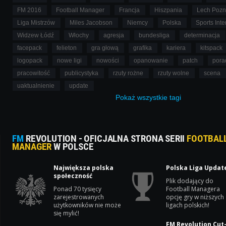
FM 2016
Football Manager
Francja
Hiszpania
Lech Poz
Liga Mistrzów
Miles Jacobson
Niemcy
Polska
Sports Inte
Widzew Łódź
Włochy
agresja
bundesliga
determinacja
facepack
felieton
gra głową
grafika
kariera
kitspack
logopack
nowe ligi
nowości
opanowanie
patch
pora
pracowitość
publicystyka
rzuty rożne
rzuty wolne
scena
uaktualnienie
update
Pokaż
wszystkie
tagi
FM
REVOLUTION - OFICJALNA STRONA SERII
FOOTBAL
MANAGER
W POLSCE
Największa polska
Polska Liga Updat
społeczność
Plik dodający do
Ponad 70 tysięcy
Football Managera
zarejestrowanych
opcję gry w niższych
użytkowników nie może
ligach polskich!
się mylić!
FM Revolution Cut