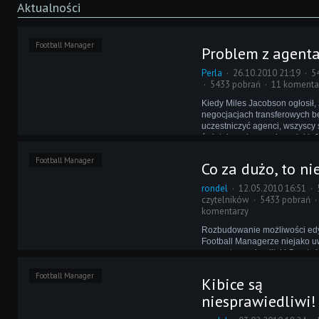
Aktualności
Football Manager
Problem z agent
Perla
26.10.2010 21:19
5
5433 pobrań
11 komenta
Kiedy Miles Jacobson ogłosił,
negocjacjach transferowych 
uczestniczyć agenci, wszyscy 
świetnie wykonanej nowinki.
tego, że rozmowy są teraz ciek
Football Manager
zbyt kolorowo.
Co za dużo, to n
rondel
12.05.2010 16:51
czytelników
5433 pobrań
komentarzy
Rozbudowanie możliwości ed
Football Managerze niejako u
rygorystycznej polityki Sports 
kwestii dodawania nowych lig.
Football Manager
jednak, że jesteśmy w tej spr
Kibice są
nieograniczeni... jedynie do 
niesprawiedliwi!
stopnia.