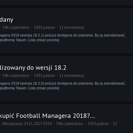
ydany
546 czytelników
5433 pobrań
11 komentarzy
agera 2018 (wersja 18.2.1) jest już dostępna do pobrania. By ją zainstalować,
latformę Steam. Lista zmian poniżej:
izowany do wersji 18.2
546 czytelników
5433 pobrań
11 komentarzy
agera 2018 (wersja 18.2.0) jest już dostępna do pobrania. By ją zainstalować,
latformę Steam. Lista zmian poniżej:
 kupić Football Managera 2018?...
Aktualizacja: 24.11.2017 19:34
546 czytelników
5433 pobrań
11