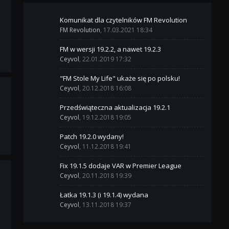
Komunikat dla czytelników FM Revolution
FM Revolution
, 17.03.2021 18:34
FM w wersji 19.2.2, a nawet 19.2.3
Ceyvol
, 22.01.2019 17:32
"FM Stole My Life" ukaże się po polsku!
Ceyvol
, 20.12.2018 16:08
Przedświąteczna aktualizacja 19.2.1
Ceyvol
, 19.12.2018 19:05
Patch 19.2.0 wydany!
Ceyvol
, 11.12.2018 19:41
Fix 19.1.5 dodaje VAR w Premier League
Ceyvol
, 20.11.2018 19:39
Łatka 19.1.3 (i 19.1.4) wydana
Ceyvol
, 13.11.2018 19:37