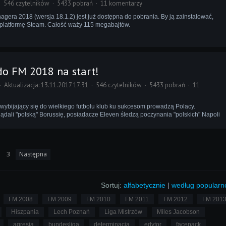
546 czytelników
5433 pobrań
11 komentarzy
agera 2018 (wersja 18.1.2) jest już dostępna do pobrania. By ją zainstalować,
platformę Steam. Całość waży 115 megabajtów.
 do FM 2018 na start!
Aktualizacja: 13.11.2017 17:31
546 czytelników
5433 pobrań
11
 wybijający się do wielkiego futbolu klub ku sukcesom prowadzą Polacy.
dali "polską" Borussię, posiadacze Eleven śledzą poczynania "polskich" Napoli
3
Następna
Sortuj:
alfabetycznie
|
według popularn
FM 2008
FM 2009
FM 2010
FM 2011
FM 2012
FM 201
Hiszpania
Lech Poznań
Liga Mistrzów
Miles Jacobson
agresja
bundesliga
determinacja
edytor
facepack