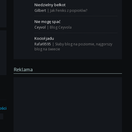
Niedzielny bełkot
Gilbert
|
Jak Feniks z popiołów?
Nie mogę spać
Ceyvol
|
Blog Ceyvola
Kocioł jadu
Rafał9595
|
Słaby blog na poziomie, najgorszy
blog na świecie
Reklama
ości
3