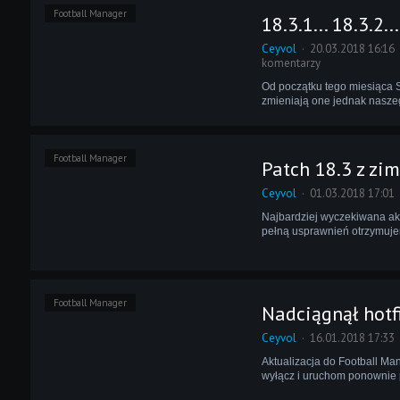
Football Manager
18.3.1... 18.3.2...
Ceyvol
20.03.2018 16:16
komentarzy
Od początku tego miesiąca S
zmieniają one jednak naszeg
Football Manager
Patch 18.3 z zi
Ceyvol
01.03.2018 17:01
Najbardziej wyczekiwana aktu
pełną usprawnień otrzymuje
Football Manager
Nadciągnął hotfi
Ceyvol
16.01.2018 17:33
Aktualizacja do Football Man
wyłącz i uruchom ponownie p