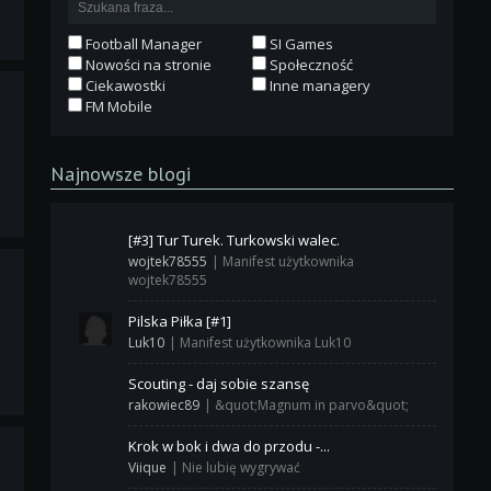
Football Manager
SI Games
Nowości na stronie
Społeczność
Ciekawostki
Inne managery
FM Mobile
Najnowsze blogi
[#3] Tur Turek. Turkowski walec.
wojtek78555
|
Manifest użytkownika
wojtek78555
Pilska Piłka [#1]
Luk10
|
Manifest użytkownika Luk10
Scouting - daj sobie szansę
rakowiec89
|
&quot;Magnum in parvo&quot;
Krok w bok i dwa do przodu -...
Viique
|
Nie lubię wygrywać