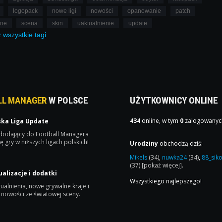
logopack
nowe ligi
nowości
opanowanie
patch
lne
scena
skin
uaktualnienie
update
ż
wszystkie
tagi
LL MANAGER
W POLSCE
UŻYTKOWNICY ONLINE
434
online, w tym
0
zalogowanyc
ska Liga Update
 dodający do Football Managera
ę gry w niższych ligach polskich!
Urodziny
obchodzą dziś:
Mikels
(34)
,
nuwka24
(34)
,
88_sik
(37)
[pokaż więcej]
.
ualizacje i dodatki
Wszystkiego najlepszego!
ualnienia, nowe grywalne kraje i
 nowości ze światowej sceny.