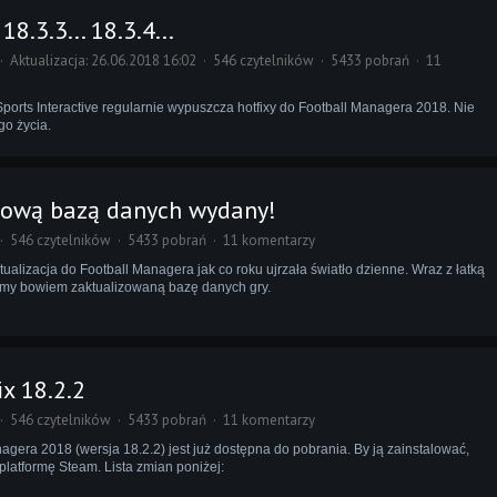
 18.3.3... 18.3.4...
Aktualizacja: 26.06.2018 16:02
546 czytelników
5433 pobrań
11
ports Interactive regularnie wypuszcza hotfixy do Football Managera 2018. Nie
o życia.
mową bazą danych wydany!
546 czytelników
5433 pobrań
11 komentarzy
alizacja do Football Managera jak co roku ujrzała światło dzienne. Wraz z łatką
my bowiem zaktualizowaną bazę danych gry.
x 18.2.2
546 czytelników
5433 pobrań
11 komentarzy
agera 2018 (wersja 18.2.2) jest już dostępna do pobrania. By ją zainstalować,
latformę Steam. Lista zmian poniżej: