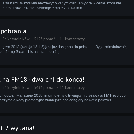
już za nami. Wszystkim niezdecydowanym oferujemy grę w cenie, która nie
dniecie i stwierdzicie "zawołajcie mnie za dwa lata".
o pobrania
546 czytelników
5433 pobrań
11 komentarzy
agera 2018 (wersja 18.1.3) jest już dostępna do pobrania. By ją zainstalować,
latformę Steam. Lista zmian poniżej:
 na FM18 - dwa dni do końca!
546 czytelników
5433 pobrań
11 komentarzy
ąd Football Managera 2018, informujemy o trwającym giveawayu FM Revolution i
otrzymają kody promocyjne zmniejszające cenę gry nawet o połowę!
.1.2 wydana!