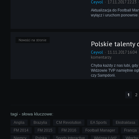
Ceyvol
17.11.2017 22:23
Aktualizacja do Football Man
wyłącz i uruchom ponownie 
Nowości na stronie
Polskie talenty
Ceyvol
11.11.2017 16:04
komentarzy
Chyba każdy z nas lubi, gdy
Widzowie TVP namiętnie oglą
czy Sampdorii.
1
2
tagi - słowa kluczowe:
Anglia
Brazylia
CM Revolution
EA Sports
Ekstraklasa
FM 2014
FM 2015
FM 2016
Football Manager
Francja
Niemcy
Polska
Sports Interactive
Widzew Łódź
Włochy