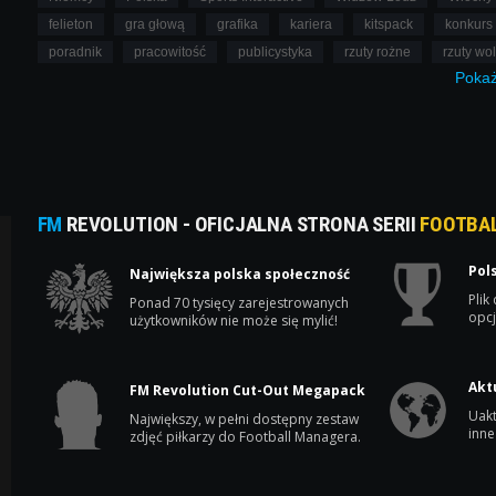
felieton
gra głową
grafika
kariera
kitspack
konkurs
poradnik
pracowitość
publicystyka
rzuty rożne
rzuty wo
Poka
FM
REVOLUTION - OFICJALNA STRONA SERII
FOOTBA
Pol
Największa polska społeczność
Plik
Ponad 70 tysięcy zarejestrowanych
opcj
użytkowników nie może się mylić!
Akt
FM Revolution Cut-Out Megapack
Uakt
Największy, w pełni dostępny zestaw
inne
zdjęć piłkarzy do Football Managera.