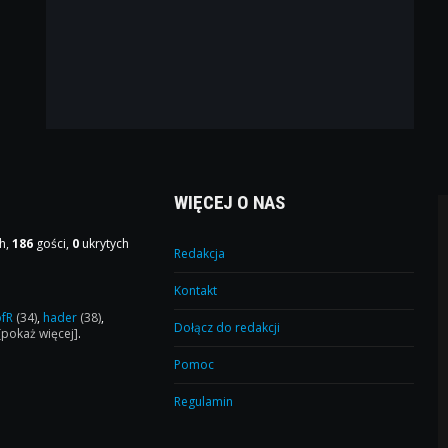
WIĘCEJ O NAS
h,
186
gości,
0
ukrytych
Redakcja
Kontakt
ofR
(34)
,
hader
(38)
,
Dołącz do redakcji
[pokaż więcej]
.
Pomoc
Regulamin