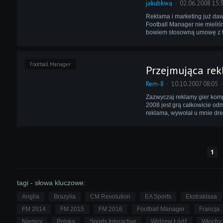
jakubkwa
02.06.2008 15:
Reklama i marketing już daw
Football Manager nie mieliśm
bowiem stosowną umowę z f
Football Manager
Przejmująca re
Rem-8
10.10.2007 08:05
Zazwyczaj reklamy gier kom
2008 jest grą całkowicie od
reklama, wywołał u mnie dre
1
tagi - słowa kluczowe:
Anglia
Brazylia
CM Revolution
EA Sports
Ekstraklasa
FM 2014
FM 2015
FM 2016
Football Manager
Francja
Niemcy
Polska
Sports Interactive
Widzew Łódź
Włochy