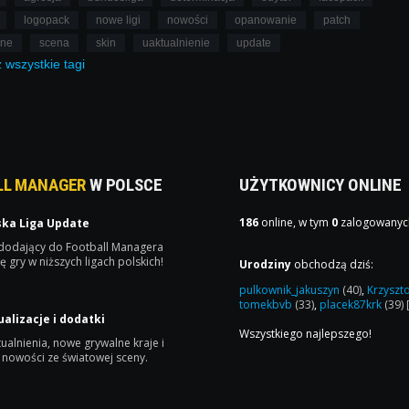
logopack
nowe ligi
nowości
opanowanie
patch
lne
scena
skin
uaktualnienie
update
ż
wszystkie
tagi
LL MANAGER
W POLSCE
UŻYTKOWNICY ONLINE
186
online, w tym
0
zalogowanyc
ska Liga Update
 dodający do Football Managera
ę gry w niższych ligach polskich!
Urodziny
obchodzą dziś:
pulkownik_jakuszyn
(40)
,
Krzyszt
tomekbvb
(33)
,
placek87krk
(39)
ualizacje i dodatki
Wszystkiego najlepszego!
ualnienia, nowe grywalne kraje i
 nowości ze światowej sceny.