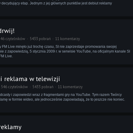
decydujący etap. Jednym z jej głównych punktów jest debiut reklamy
drwij!
46 czytelników
5433 pobrań
11 komentarzy
 FM Live minęło już trochę czasu, SI nie zaprzestaje promowania swojej
nie z zapowiedzią, 5 stycznia 2009 r. w serwisie YouTube, na oficjalnym kanale SI
FM Live.
r i reklama w telewizji
546 czytelników
5433 pobrań
11 komentarzy
podcasty i zapowiedzi wraz z fragmentami gry na YouTube. Tym razem Twórcy
lamę w formie wideo, ale jednocześnie zapowiadają, że to jeszcze nie koniec.
reklamy