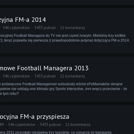
zyjna FM-a 2014
546 czytelników
5433 pobrań
11 komentarzy
ocyjnej Football Managera do TV nie jest czymś nowym. Mieliśmy trzy krótkie
, teraz pojawiła się pierwsza (i prawdopodobnie jedyna) dotycząca FM-a 2014.
lamowe Football Managera 2013
546 czytelników
5433 pobrań
11 komentarzy
e poświęcone Football Managerowi wzbudzały wśród eFeManiaków skrajne
pełnie nie oddają one klimatu gry Sports Interactive, inni wręcz przeciwnie - że
 w tym roku?
cyjna FM-a przyspiesza
49
546 czytelników
5433 pobrań
11 komentarzy
ra 2011 pozostały niespełna trzy tygodnie, co oznacza że kampania