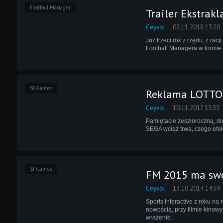
Football Manager
Trailer Ekstrak
Ceyvol
02.11.2018 13:20
Już trzeci rok z rzędu, z rac
Football Managera w formie 
SI Games
Reklama LOTTO 
Ceyvol
10.11.2017 13:33
Pamiętacie zeszłoroczną, d
SEGA wciąż trwa, czego efek
SI Games
FM 2015 ma swo
Ceyvol
13.10.2014 14:59
Sports Interactive z roku na
nowością, przy filmie kinowy
wrażenie.