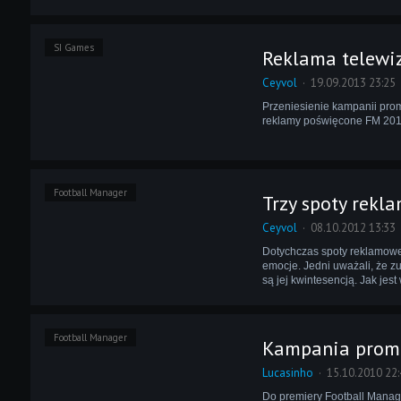
SI Games
Reklama telewi
Ceyvol
19.09.2013 23:25
Przeniesienie kampanii prom
reklamy poświęcone FM 2013
Football Manager
Trzy spoty rek
Ceyvol
08.10.2012 13:33
Dotychczas spoty reklamow
emocje. Jedni uważali, że zu
są jej kwintesencją. Jak jest
Football Manager
Kampania promo
Lucasinho
15.10.2010 22:
Do premiery Football Manage