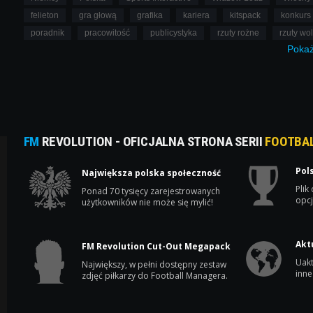
felieton
gra głową
grafika
kariera
kitspack
konkurs
poradnik
pracowitość
publicystyka
rzuty rożne
rzuty wo
Poka
FM
REVOLUTION - OFICJALNA STRONA SERII
FOOTBA
Pol
Największa polska społeczność
Plik
Ponad 70 tysięcy zarejestrowanych
opcj
użytkowników nie może się mylić!
Akt
FM Revolution Cut-Out Megapack
Uakt
Największy, w pełni dostępny zestaw
inne
zdjęć piłkarzy do Football Managera.