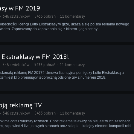
lasy w FM 2019
546 czytelników
5433 pobrań
11 komentarzy
ji obecności licencji Lotto Ekstraklasy w grze, ukazała się polska reklama nowego
wideo. Zapraszamy do zapoznania się z klipem i jego oceny.
Ekstraklasy w FM 2018!
546 czytelników
5433 pobrań
11 komentarzy
oskonałą reklamę FM 2017? Umowa licencyjna pomiędzy Lotto Ekstraklasą a
tem jest klip promujący tegoroczną odsłonę gry z numerem 2018.
ją reklamę TV
546 czytelników
5433 pobrań
11 komentarzy
 rok ma coraz większy rozmach. Choć reklama telewizyjna nie jest w ich zasobach
m, zapowiedzi live, nowych stronach oraz sklepie - kolejny element kampanii robi