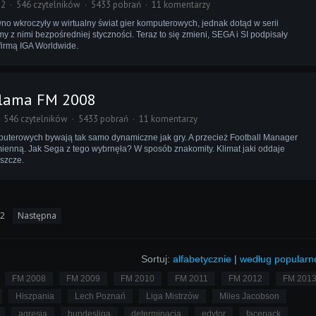
32
546 czytelników
5433 pobrań
11 komentarzy
no wkroczyły w wirtualny świat gier komputerowych, jednak dotąd w serii
y z nimi bezpośredniej styczności. Teraz to się zmieni, SEGA i SI podpisały
irmą IGA Worldwide.
klama FM 2008
546 czytelników
5433 pobrań
11 komentarzy
puterowych bywają tak samo dynamiczne jak gry. A przecież Football Manager
mienną. Jak Sega z tego wybrnęła? W sposób znakomity. Klimat jaki oddaje
szcze.
2
Następna
Sortuj:
alfabetycznie
|
według popularn
FM 2008
FM 2009
FM 2010
FM 2011
FM 2012
FM 201
Hiszpania
Lech Poznań
Liga Mistrzów
Miles Jacobson
agresja
bundesliga
determinacja
edytor
facepack