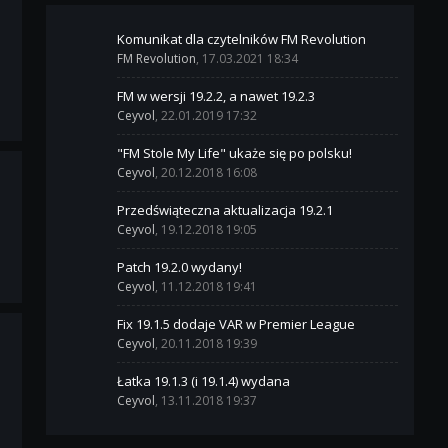
Komunikat dla czytelników FM Revolution
FM Revolution
, 17.03.2021 18:34
FM w wersji 19.2.2, a nawet 19.2.3
Ceyvol
, 22.01.2019 17:32
"FM Stole My Life" ukaże się po polsku!
Ceyvol
, 20.12.2018 16:08
Przedświąteczna aktualizacja 19.2.1
Ceyvol
, 19.12.2018 19:05
Patch 19.2.0 wydany!
Ceyvol
, 11.12.2018 19:41
Fix 19.1.5 dodaje VAR w Premier League
Ceyvol
, 20.11.2018 19:39
Łatka 19.1.3 (i 19.1.4) wydana
Ceyvol
, 13.11.2018 19:37