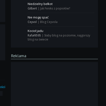
Niedzielny bełkot
Gilbert
|
Jak Feniks z popiołów?
Nie mogę spać
Ceyvol
|
Blog Ceyvola
Kocioł jadu
Rafał9595
|
Słaby blog na poziomie, najgorszy
blog na świecie
Reklama
ości
3