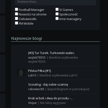
Football Manager
SI Games
Nowości na stronie
Społeczność
Ciekawostki
Inne managery
FM Mobile
Najnowsze blogi
[#3] Tur Turek. Turkowski walec.
wojtek78555
|
Manifest użytkownika
wojtek78555
Pilska Piłka [#1]
Luk10
|
Manifest użytkownika Luk10
Scouting - daj sobie szansę
rakowiec89
|
&quot;Magnum in parvo&quot;
Krok w bok i dwa do przodu -...
Viique
|
Nie lubię wygrywać