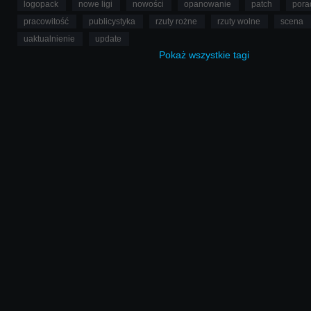
logopack
nowe ligi
nowości
opanowanie
patch
pora
pracowitość
publicystyka
rzuty rożne
rzuty wolne
scena
uaktualnienie
update
Pokaż
wszystkie
tagi