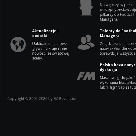
Największy, w pełni
dostępny zestaw zdj
piłkarzy do Football
Managera.
Aktualizacje i
Talenty do Footbal
dodatki
Managera
Uaktualnienia, nowe
Znajdziesz u nas setk
grywalne kraje i inne
nazwisk wonderkidó
nowości ze światowej
Sprawdź je wszystkie
sceny.
Polska baza danyc
dyskusja
Masz uwagi do jakoś
wykonania Ekstrakla
lub 1. ligi? Napisz tuta
Copyright © 2002-2026 by FM Revolution