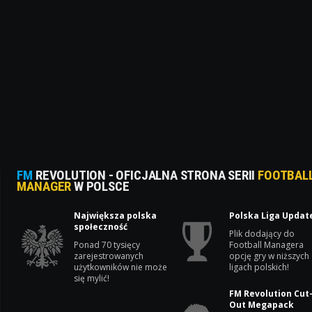
FM
REVOLUTION - OFICJALNA STRONA SERII
FOOTBAL
MANAGER
W POLSCE
Największa polska
Polska Liga Updat
społeczność
Plik dodający do
Ponad 70 tysięcy
Football Managera
zarejestrowanych
opcję gry w niższych
użytkowników nie może
ligach polskich!
się mylić!
FM Revolution Cut
Out Megapack