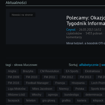
Aktualności
Nowości na stronie
Polecamy: Okazj
Tygodnik Informa
Ceyvol
26.05.2015 16:52
czytelników
5433 pobrań
komentarzy
Minął tydzień, a tygodnik OTI 
trzech epizodach. Trzech. Czy 
zgadza się tutaj matematyka?
tagi - słowa kluczowe:
Sortuj:
alfabetycznie
|
we
Anglia
Brazylia
CM Revolution
EA Sports
Ekstraklasa
FM 2009
FM 2010
FM 2011
FM 2012
FM 2013
FM 2
FM 2016
Football Manager
Francja
Hiszpania
Lech Poz
Liga Mistrzów
Miles Jacobson
Niemcy
Polska
Sports Inte
Widzew Łódź
Włochy
agresja
bundesliga
determinacja
facepack
felieton
gra głową
grafika
kariera
kitspack