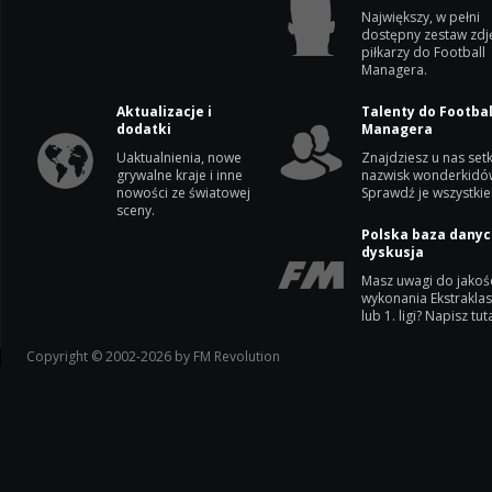
Największy, w pełni
dostępny zestaw zdj
piłkarzy do Football
Managera.
Aktualizacje i
Talenty do Footbal
dodatki
Managera
Uaktualnienia, nowe
Znajdziesz u nas setk
grywalne kraje i inne
nazwisk wonderkidó
nowości ze światowej
Sprawdź je wszystkie
sceny.
Polska baza danyc
dyskusja
Masz uwagi do jakoś
wykonania Ekstrakla
lub 1. ligi? Napisz tuta
Copyright © 2002-2026 by FM Revolution