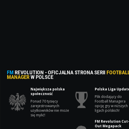
FM
REVOLUTION - OFICJALNA STRONA SERII
FOOTBAL
MANAGER
W POLSCE
Największa polska
Polska Liga Updat
społeczność
Plik dodający do
Ponad 70 tysięcy
Football Managera
zarejestrowanych
opcję gry w niższych
użytkowników nie może
ligach polskich!
się mylić!
FM Revolution Cut
Out Megapack