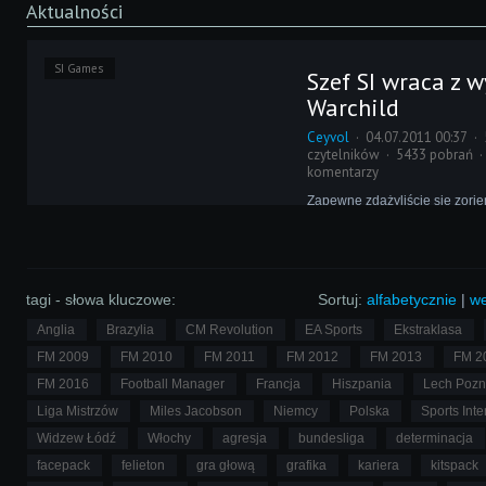
Aktualności
SI Games
Szef SI wraca z 
Warchild
Ceyvol
04.07.2011 00:37
czytelników
5433 pobrań
komentarzy
Zapewne zdążyliście się zori
lata gry w Football Managera,
Interactive wspiera organizac
Warchild. W ramach podzięko
odbył daleką podróż, w której
wyniki udzielonego jej wsparc
tagi - słowa kluczowe:
Sortuj:
alfabetycznie
|
we
Anglia
Brazylia
CM Revolution
EA Sports
Ekstraklasa
FM 2009
FM 2010
FM 2011
FM 2012
FM 2013
FM 2
FM 2016
Football Manager
Francja
Hiszpania
Lech Poz
Liga Mistrzów
Miles Jacobson
Niemcy
Polska
Sports Inte
Widzew Łódź
Włochy
agresja
bundesliga
determinacja
facepack
felieton
gra głową
grafika
kariera
kitspack