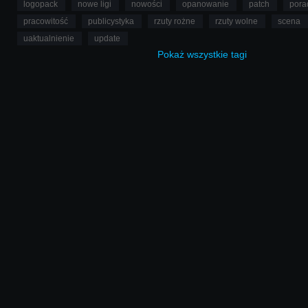
logopack
nowe ligi
nowości
opanowanie
patch
pora
pracowitość
publicystyka
rzuty rożne
rzuty wolne
scena
uaktualnienie
update
Pokaż
wszystkie
tagi