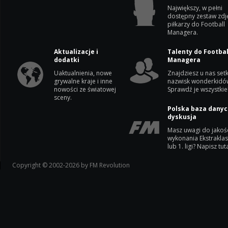
Największy, w pełni
dostępny zestaw zdj
piłkarzy do Football
Managera.
Aktualizacje i
Talenty do Footbal
dodatki
Managera
Uaktualnienia, nowe
Znajdziesz u nas setk
grywalne kraje i inne
nazwisk wonderkidó
nowości ze światowej
Sprawdź je wszystkie
sceny.
Polska baza danyc
dyskusja
Masz uwagi do jakoś
wykonania Ekstrakla
lub 1. ligi? Napisz tuta
Copyright © 2002-2026 by FM Revolution