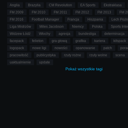
Anglia
Brazylia
CM Revolution
EA Sports
Ekstraklasa
FM 2009
FM 2010
FM 2011
FM 2012
FM 2013
FM 2
FM 2016
Football Manager
Francja
Hiszpania
Lech Poz
Liga Mistrzów
Miles Jacobson
Niemcy
Polska
Sports Inte
Widzew Łódź
Włochy
agresja
bundesliga
determinacja
facepack
felieton
gra głową
grafika
kariera
kitspack
logopack
nowe ligi
nowości
opanowanie
patch
pora
pracowitość
publicystyka
rzuty rożne
rzuty wolne
scena
uaktualnienie
update
Pokaż
wszystkie
tagi