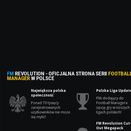
FM
REVOLUTION - OFICJALNA STRONA SERII
FOOTBAL
MANAGER
W POLSCE
Największa polska
Polska Liga Updat
społeczność
Plik dodający do
Ponad 70 tysięcy
Football Managera
zarejestrowanych
opcję gry w niższych
użytkowników nie może
ligach polskich!
się mylić!
FM Revolution Cut
Out Megapack